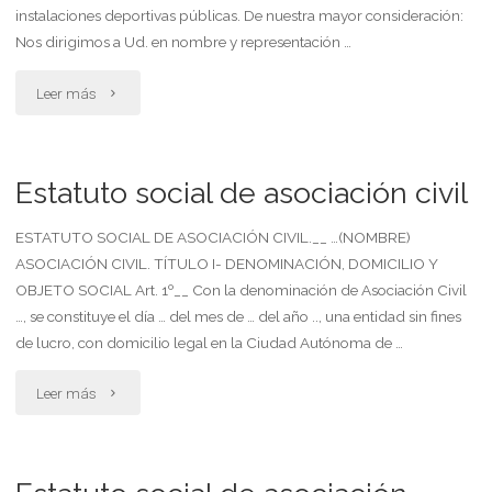
instalaciones deportivas públicas. De nuestra mayor consideración:
Nos dirigimos a Ud. en nombre y representación …
"Denuncia
Leer más
administrativa
o
Estatuto social de asociación civil
reclamo
ESTATUTO SOCIAL DE ASOCIACIÓN CIVIL.__ …(NOMBRE)
ASOCIACIÓN CIVIL. TÍTULO I- DENOMINACIÓN, DOMICILIO Y
formal
OBJETO SOCIAL Art. 1º__ Con la denominación de Asociación Civil
que
…, se constituye el día … del mes de … del año .., una entidad sin fines
de lucro, con domicilio legal en la Ciudad Autónoma de …
podría
"Estatuto
Leer más
presentar
social
la
de
asociación