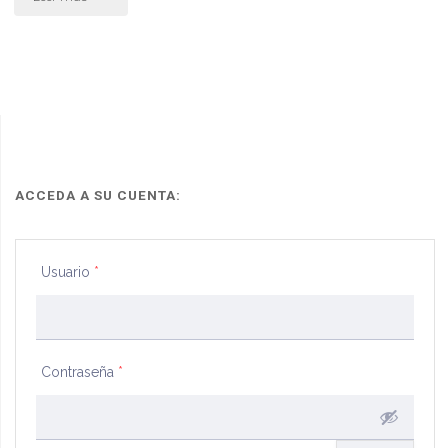
solicitando
reintegro
de
descuento
de
ACCEDA A SU CUENTA:
impuesto
Usuario
*
a
las
ganancias
Contraseña
*
sobre
haber