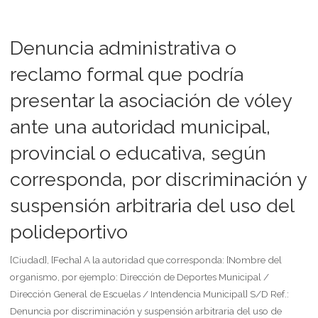
constitutiva
y
Denuncia administrativa o
estatuto
reclamo formal que podría
presentar la asociación de vóley
de
ante una autoridad municipal,
asociacion
provincial o educativa, según
mutual"
corresponda, por discriminación y
suspensión arbitraria del uso del
polideportivo
[Ciudad], [Fecha] A la autoridad que corresponda: [Nombre del
organismo, por ejemplo: Dirección de Deportes Municipal /
Dirección General de Escuelas / Intendencia Municipal] S/D Ref.:
Denuncia por discriminación y suspensión arbitraria del uso de