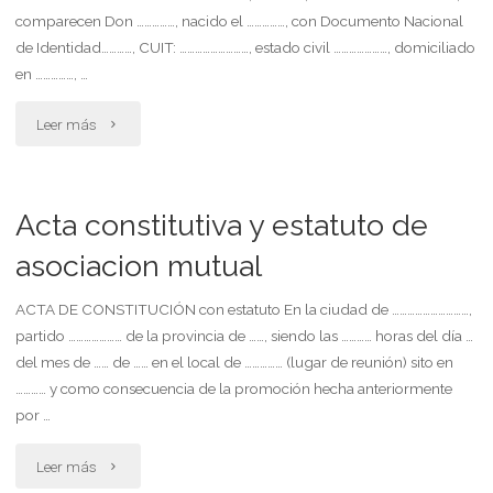
comparecen Don ……………, nacido el ……………, con Documento Nacional
de Identidad…………, CUIT: ………………………, estado civil …………………, domiciliado
en ……………, …
"Acta
Leer más
constitutiva
y
Acta constitutiva y estatuto de
estatuto
asociacion mutual
de
ACTA DE CONSTITUCIÓN con estatuto En la ciudad de …………………………,
partido ………………… de la provincia de ……, siendo las ………… horas del día …
asociacion
del mes de …… de …… en el local de …………… (lugar de reunión) sito en
civil"
………… y como consecuencia de la promoción hecha anteriormente
por …
"Acta
Leer más