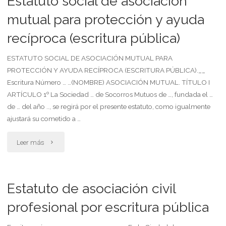
Estatuto social de asociación
asociación
mutual para protección y ayuda
de
recíproca (escritura pública)
civil"
vóley
ante
ESTATUTO SOCIAL DE ASOCIACIÓN MUTUAL PARA
PROTECCIÓN Y AYUDA RECÍPROCA (ESCRITURA PÚBLICA).__
una
Escritura Número … …(NOMBRE) ASOCIACIÓN MUTUAL. TÍTULO I
ARTÍCULO 1º La Sociedad … de Socorros Mutuos de …, fundada el …
autoridad
de … del año .., se regirá por el presente estatuto, como igualmente
municipal,
ajustará su cometido a …
provincial
"Estatuto
Leer más
o
social
educativa,
de
Estatuto de asociación civil
según
asociación
profesional por escritura pública
corresponda,
mutual