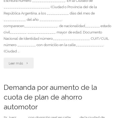
Escritura número __________________. En la Ciudad de
_________________________ (Ciudad o Provincia de) de la
por
para
República Argentina, a los ____________ días del mes de
discriminación
protección
____________ del año ____________,
comparecen__________________, de nacionalidad________ estado
y
y
civil_________ _______________, mayor de edad, Documento
Nacional de Identidad número____________________ CUIT/CUIL
suspensión
ayuda
número __________ con domicilio en la calle_______________,
arbitraria
recíproca
(Ciudad …
del
(escritura
"Estatuto
Leer más
uso
pública)"
de
del
asociación
Demanda por aumento de la
polideportivo"
civil
cuota de plan de ahorro
automotor
profesional
por
Sr. Juez: ……………. con domicilio real en calle ………….de la ciudad de