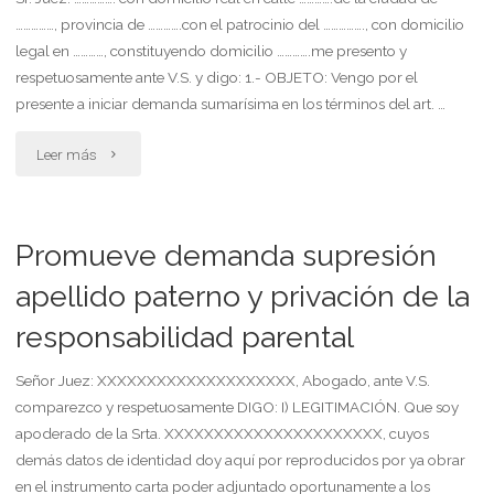
……………, provincia de ………….con el patrocinio del ……………., con domicilio
escritura
legal en …………, constituyendo domicilio ………….me presento y
respetuosamente ante V.S. y digo: 1.- OBJETO: Vengo por el
pública"
presente a iniciar demanda sumarísima en los términos del art. …
"Demanda
Leer más
por
aumento
Promueve demanda supresión
de
apellido paterno y privación de la
responsabilidad parental
la
cuota
Señor Juez: XXXXXXXXXXXXXXXXXXXX, Abogado, ante V.S.
comparezco y respetuosamente DIGO: I) LEGITIMACIÓN. Que soy
de
apoderado de la Srta. XXXXXXXXXXXXXXXXXXXXXX, cuyos
demás datos de identidad doy aquí por reproducidos por ya obrar
plan
en el instrumento carta poder adjuntado oportunamente a los