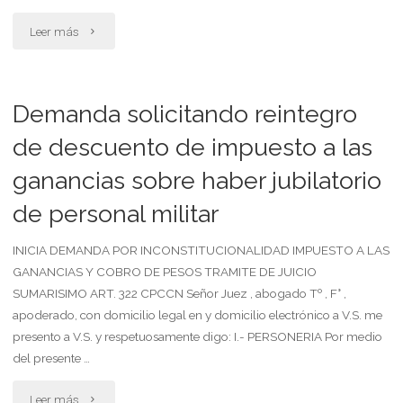
"Acción
Leer más
parental"
preventiva
de
Demanda solicitando reintegro
daños
de descuento de impuesto a las
ganancias sobre haber jubilatorio
solicitando
de personal militar
supresión
en
INICIA DEMANDA POR INCONSTITUCIONALIDAD IMPUESTO A LAS
GANANCIAS Y COBRO DE PESOS TRAMITE DE JUICIO
sitio
SUMARISIMO ART. 322 CPCCN Señor Juez , abogado Tº , F° ,
apoderado, con domicilio legal en y domicilio electrónico a V.S. me
pornográfico"
presento a V.S. y respetuosamente digo: I.- PERSONERIA Por medio
del presente …
"Demanda
Leer más