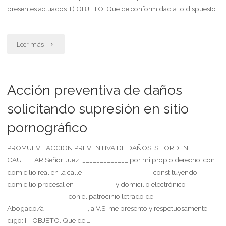
de
presentes actuados. II) OBJETO. Que de conformidad a lo dispuesto
…
ahorro
"Promueve
Leer más
automotor"
demanda
supresión
Acción preventiva de daños
apellido
solicitando supresión en sitio
pornográfico
paterno
y
PROMUEVE ACCION PREVENTIVA DE DAÑOS. SE ORDENE
CAUTELAR Señor Juez: _____________ por mi propio derecho, con
privación
domicilio real en la calle ___________________, constituyendo
domicilio procesal en ___________ y domicilio electrónico
de
_________________ con el patrocinio letrado de ___________
la
Abogado/a ____________, a V.S. me presento y respetuosamente
digo: I.- OBJETO. Que de …
responsabilidad