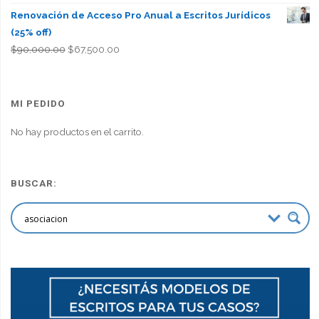
Renovación de Acceso Pro Anual a Escritos Jurídicos
(25% off)
El
El
$
90,000.00
$
67,500.00
precio
precio
original
actual
era:
es:
MI PEDIDO
$90,000.00.
$67,500.00.
No hay productos en el carrito.
BUSCAR: