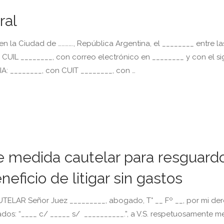
ral
 Ciudad de …………., República Argentina, el ________ entre la
 CUIL ________, con correo electrónico en ________ y con el si
IA: ________, con CUIT ________, con …
 medida cautelar para resguard
eficio de litigar sin gastos
R Señor Juez _________, abogado, T° __ Fº __, por mi de
dos: “____ c/ _____ s/ __________.”, a V.S. respetuosamente m