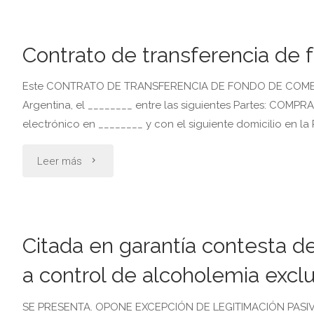
compraventa
Contrato de transferencia de
de
Este CONTRATO DE TRANSFERENCIA DE FONDO DE COMERCI
acciones"
Argentina, el ________ entre las siguientes Partes: COMP
electrónico en ________ y con el siguiente domicilio en l
"Contrato
Leer más
de
transferencia
Citada en garantía contesta d
de
a control de alcoholemia excl
fondo
SE PRESENTA. OPONE EXCEPCIÓN DE LEGITIMACIÓN PASI