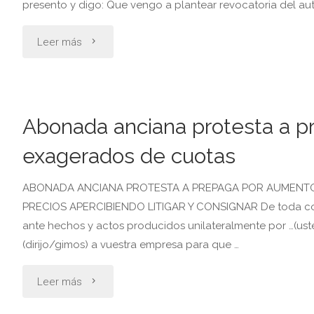
presento y digo: Que vengo a plantear revocatoria del aut
"Abogado
Leer más
apela
denegatoria
Abonada anciana protesta a p
de
exagerados de cuotas
medida
ABONADA ANCIANA PROTESTA A PREPAGA POR AUMENTO
cautelar
PRECIOS APERCIBIENDO LITIGAR Y CONSIGNAR De toda cons
ante hechos y actos producidos unilateralmente por …(ust
para
(dirijo/gimos) a vuestra empresa para que …
resguardo
"Abonada
Leer más
de
anciana