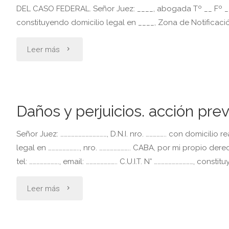
de
DEL CASO FEDERAL. Señor Juez: ____, abogada Tº __ Fº __,
constituyendo domicilio legal en ____, Zona de Notificació
comercio"
"Citada
Leer más
en
garantía
Daños y perjuicios. acción pre
contesta
Señor Juez: …………………………………, D.N.I. nro. …………….. con domicilio 
demanda.
legal en …………………….., nro. …………………….. CABA, por mi propio derecho
tel: ……………………., email: …………………….. C.U.I.T. N° ……………………………, const
por
negativa
"Daños
Leer más
del
y