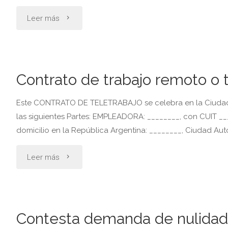
"Contrato
Leer más
de
subalquiler
Contrato de trabajo remoto o 
de
Este CONTRATO DE TELETRABAJO se celebra en la Ciudad A
inmueble
las siguientes Partes: EMPLEADORA: ________, con CUIT ___
domicilio en la República Argentina: ________, Ciudad A
residencial"
"Contrato
Leer más
de
trabajo
Contesta demanda de nulidad
remoto