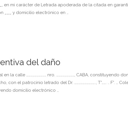
 en mi carácter de Letrada apoderada de la citada en garantí
n ___ y domicilio electrónico en …
ventiva del daño
real en la calle ………………………… nro. ………………………, CABA, constituyendo dom
, con el patrocinio letrado del Dr. ………………………….., T°……. .. F°. … Cole
ituyendo domicilio electrónico …