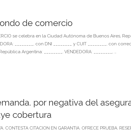
 fondo de comercio
O se celebra en la Ciudad Autónoma de Buenos Aires, Rep
RADORA: ________, con DNI ________ y CUIT ________, con corre
a República Argentina: ________. VENDEDORA: ________, …
emanda. por negativa del asegur
uye cobertura
VA. CONTESTA CITACION EN GARANTIA. OFRECE PRUEBA. RES