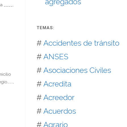
agregados
a ____,
TEMAS:
#
Accidentes de tránsito
#
ANSES
#
Asociaciones Civiles
icilio
#
Acredita
gio……..,
#
Acreedor
#
Acuerdos
#
Agrario