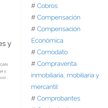
#
Cobros
#
Compensación
#
Compensación
Económica
es y
#
Comodato
#
Compraventa
NGAN
a y,
inmobiliaria, mobiliaria y
os) …
mercantil
#
Comprobantes