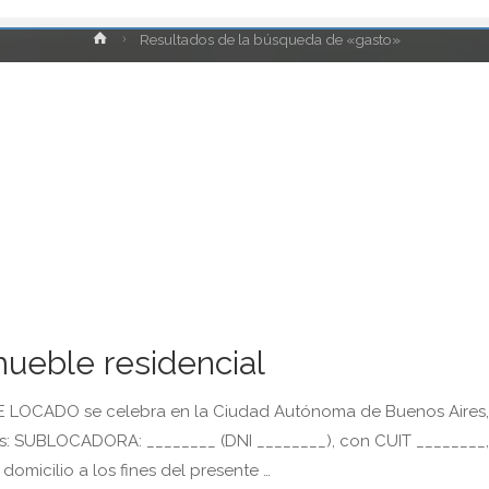
Inicio
Resultados de la búsqueda de «gasto»
mueble residencial
OCADO se celebra en la Ciudad Autónoma de Buenos Aires,
tes: SUBLOCADORA: ________ (DNI ________), con CUIT ________,
domicilio a los fines del presente …