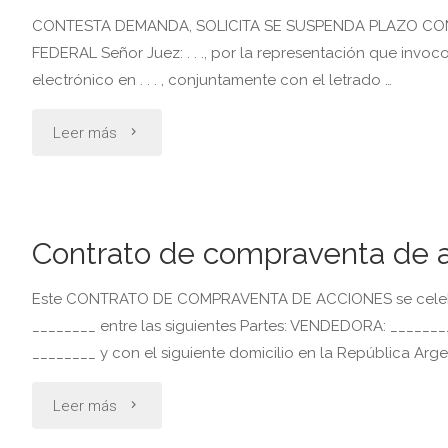
CONTESTA DEMANDA, SOLICITA SE SUSPENDA PLAZO CO
o
FEDERAL Señor Juez: . . ., por la representación que invoco, 
electrónico en . . . , conjuntamente con el letrado …
teletrabajo"
"Contesta
Leer más
demanda
de
Contrato de compraventa de 
nulidad
Este CONTRATO DE COMPRAVENTA DE ACCIONES se celebra 
de
________ entre las siguientes Partes: VENDEDORA: _______
________ y con el siguiente domicilio en la República Ar
asamblea
consorcial"
"Contrato
Leer más
de