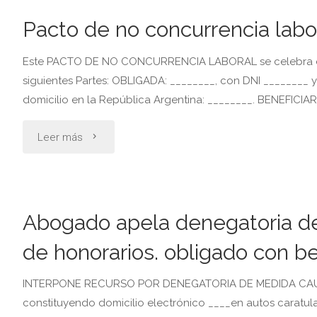
asegurado
perjuicios.
Pacto de no concurrencia labo
a
acción
Este PACTO DE NO CONCURRENCIA LABORAL se celebra en la
control
preventiva
siguientes Partes: OBLIGADA: ________, con DNI ________ y
domicilio en la República Argentina: ________. BENEFICIAR
de
del
alcoholemia
daño"
"Pacto
Leer más
excluye
de
cobertura"
no
Abogado apela denegatoria de
concurrencia
de honorarios. obligado con ben
laboral"
INTERPONE RECURSO POR DENEGATORIA DE MEDIDA CAUTELA
constituyendo domicilio electrónico ____en autos caratula