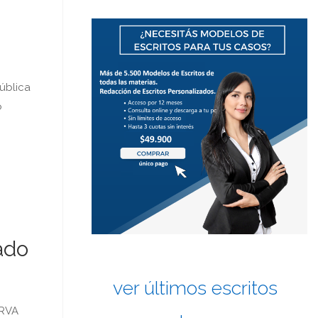
ública
o
ado
ver últimos escritos
ERVA