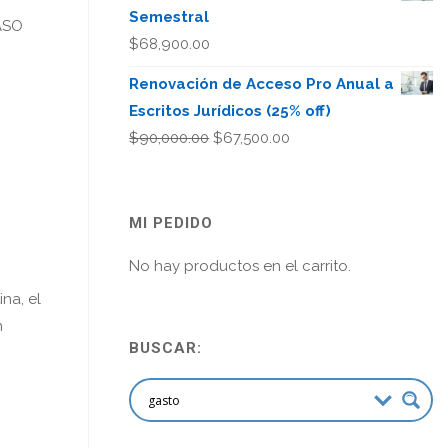
Semestral
ASO
$
68,900.00
Renovación de Acceso Pro Anual a
Escritos Jurídicos (25% off)
El
El
$
90,000.00
$
67,500.00
precio
precio
original
actual
era:
es:
MI PEDIDO
$90,000.00.
$67,500.00.
No hay productos en el carrito.
na, el
n
BUSCAR: