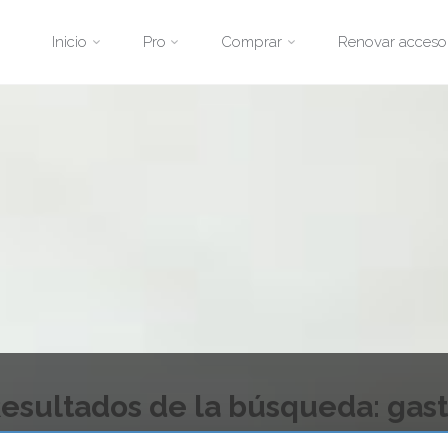
Saltar
Inicio
Pro
Comprar
Renovar acceso
al
contenido
esultados de la búsqueda:
gas