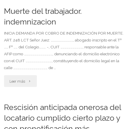
exige
Muerte del trabajador.
indemnización,
indemnizacion
calificando
INICIA DEMANDA POR COBRO DE INDEMNIZACIÓN POR MUERTE.
ART. 248 LCT Señor Juez: ……………………………, abogado inscripto en el Tº
como
…… Fº …… del Colegio………. -, CUIT ……………………………, responsable ante la
mejoras
AFIP como ……………………………………, denunciando el domicilio electrónico
con el CUIT …………………………………, constituyendo el domicilio legal en la
útiles
calle …………………………………………… de …
cual
"Muerte
Leer más
construyó"
del
trabajador.
Rescisión anticipada onerosa del
indemnizacion"
locatario cumplido cierto plazo y
con prenotificación más