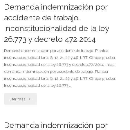
despido
Demanda indemnización por
de
y
accidente de trabajo.
compraventa
inconstitucionalidad de la ley
cobro
y
26.773 y decreto 472 2014
de
reclamar
indemnización
Demanda indemnización por accidente de trabajo. Plantea
la
inconstitucionalidad (arts. 8, 12, 21, 22 y 46, LRT. Ofrece prueba.
del
Inconstitucionalidad de la ley 26.773 y decreto 472/2014 Inicia
restitución
demanda indemnización por accidente de trabajo. Plantea
art.
inconstitucionalidad (arts. 8, 12, 21, 22 y 46, LRT. Ofrece prueba.
del
183
Inconstitucionalidad de la ley 26.773 …
precio
lct"
"Demanda
Leer más
y
indemnización
la
por
Demanda indemnización por
indemnización