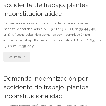
accidente
accidente de trabajo. plantea
por
inconstitucionalidad
de
los
trabajo.
Demanda indemnización por accidente de trabajo. Plantea
daños
inconstitucionalidad (arts. 1, 6, 8, 9, 11 a 19, 20, 21, 22, 39, 44 y 46,
inconstitucionalidad
LRT). Ofrece prueba Inicia Demanda por indemnización por
y
accidente de trabajo. Plantea inconstitucionalidad (Arts. 1, 6, 8, 9 11 a
de
perjuicios
19, 20, 21, 22, 39, 44 y …
la
sufridos"
"Demanda
Leer más
ley
indemnización
26.773
por
Demanda indemnización por
y
accidente
accidente de trabajo. plantea
decreto
inconstitucionalidad.
de
472
trabajo.
Demanda indemnización por accidente de trabajo. Plantea