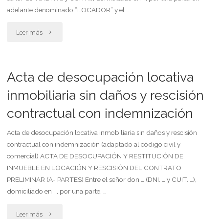
despido
adelante denominado “LOCADOR” y el …
sin
"Acta
Leer más
causa.
de
doble
desocupación
Acta de desocupación locativa
indemnización"
locativa
inmobiliaria sin daños y rescisión
contractual con indemnización
inmobiliaria
sin
Acta de desocupación locativa inmobiliaria sin daños y rescisión
contractual con indemnización (adaptado al código civil y
daños
comercial) ACTA DE DESOCUPACIÓN Y RESTITUCIÓN DE
INMUEBLE EN LOCACIÓN Y RESCISIÓN DEL CONTRATO
y
PRELIMINAR (A- PARTES) Entre el señor don … (DNI. … y CUIT. …),
rescisión
domiciliado en …, por una parte, …
contractual
"Acta
Leer más