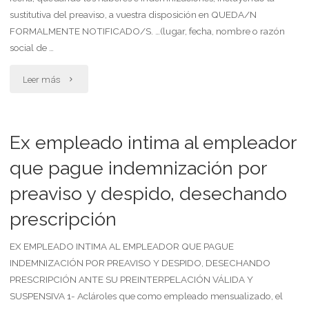
quiebra,
sustitutiva del preaviso, a vuestra disposición en QUEDA/N
realizadas."
que
FORMALMENTE NOTIFICADO/S. …(lugar, fecha, nombre o razón
social de …
incremente
"Empleador
Leer más
su
despide
actual
al
Ex empleado intima al empleador
indemnización"
empleado,
que pague indemnización por
preaviso y despido, desechando
sin
prescripción
justa
causa
EX EMPLEADO INTIMA AL EMPLEADOR QUE PAGUE
INDEMNIZACIÓN POR PREAVISO Y DESPIDO, DESECHANDO
y
PRESCRIPCIÓN ANTE SU PREINTERPELACIÓN VÁLIDA Y
SUSPENSIVA 1- Aclároles que como empleado mensualizado, el
con