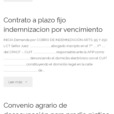
documento
intimando
Contrato a plazo fijo
a
indemnizacion por vencimiento
un
INICIA Demanda por COBRO DE INDEMNIZACIÓN ARTS. 95 Y 250
LCT Señor Juez: ……………………………, abogado inscripto en el Tº …… Fº ……
coherederos
del CPACF -, CUIT ………………………………, responsable ante la AFIP como
al
……………………………………, denunciando el domicilio electrónico con el CUIT
………………………………, constituyendo el domicilio legal en la calle
pago
………………………………………………… de …
de
"Contrato
Leer más
la
a
indemnización
plazo
Convenio agrario de
del
fijo