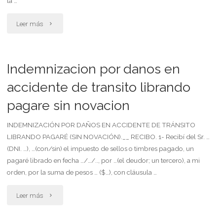
la …
"Indemnizacion
Leer más
al
acreedor
Indemnizacion por danos en
por
accidente de transito librando
pagare sin novacion
cancelamiento
anticipado"
INDEMNIZACIÓN POR DAÑOS EN ACCIDENTE DE TRÁNSITO
LIBRANDO PAGARÉ (SIN NOVACIÓN).__ RECIBO. 1- Recibí del Sr. …
(DNI. …), …(con/sin) el impuesto de sellos o timbres pagado, un
pagaré librado en fecha …/…/.., por …(el deudor; un tercero), a mi
orden, por la suma de pesos … ($…), con cláusula …
"Indemnizacion
Leer más
por