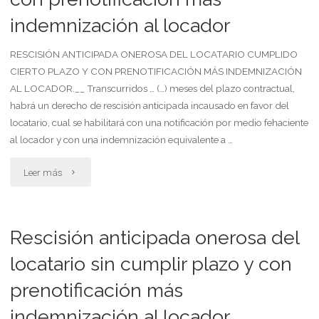
indemnización al locador
RESCISIÓN ANTICIPADA ONEROSA DEL LOCATARIO CUMPLIDO
CIERTO PLAZO Y CON PRENOTIFICACIÓN MÁS INDEMNIZACIÓN
AL LOCADOR.__ Transcurridos … (…) meses del plazo contractual,
habrá un derecho de rescisión anticipada incausado en favor del
locatario, cual se habilitará con una notificación por medio fehaciente
al locador y con una indemnización equivalente a …
"Rescisión
Leer más
anticipada
onerosa
Rescisión anticipada onerosa del
del
locatario sin cumplir plazo y con
prenotificación más
locatario
indemnización al locador
cumplido