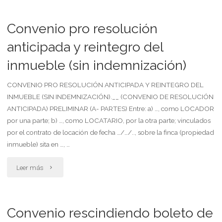
pro
resolución
Convenio pro resolución
anticipada
anticipada y reintegro del
inmueble (sin indemnización)
de
contrato
CONVENIO PRO RESOLUCIÓN ANTICIPADA Y REINTEGRO DEL
INMUEBLE (SIN INDEMNIZACIÓN).__ (CONVENIO DE RESOLUCIÓN
locativo,
ANTICIPADA) PRELIMINAR (A- PARTES) Entre: a) …, como LOCADOR
por una parte; b) …, como LOCATARIO, por la otra parte; vinculados
sin
por el contrato de locación de fecha …/…/.., sobre la finca (propiedad
indemnización"
inmueble) sita en …, …
"Convenio
Leer más
pro
resolución
Convenio rescindiendo boleto de