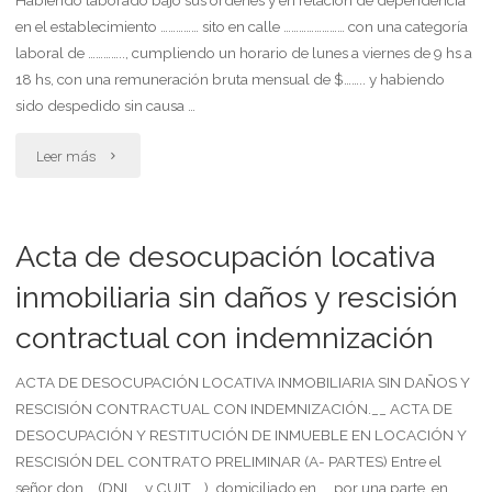
en el establecimiento …………… sito en calle …………………… con una categoría
laboral de ………….., cumpliendo un horario de lunes a viernes de 9 hs a
18 hs, con una remuneración bruta mensual de $…….. y habiendo
sido despedido sin causa …
"Telegrama
Leer más
del
trabajador.
Acta de desocupación locativa
intima
inmobiliaria sin daños y rescisión
contractual con indemnización
pago
de
ACTA DE DESOCUPACIÓN LOCATIVA INMOBILIARIA SIN DAÑOS Y
RESCISIÓN CONTRACTUAL CON INDEMNIZACIÓN.__ ACTA DE
indemnización
DESOCUPACIÓN Y RESTITUCIÓN DE INMUEBLE EN LOCACIÓN Y
RESCISIÓN DEL CONTRATO PRELIMINAR (A- PARTES) Entre el
por
señor don … (DNI. … y CUIT. …), domiciliado en …, por una parte, en