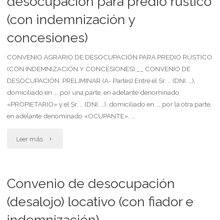
desocupación para predio rústico
art.
(con indemnización y
indemnizacion
2328
concesiones)
por
por
vencimiento"
CONVENIO AGRARIO DE DESOCUPACIÓN PARA PREDIO RÚSTICO
el
(CON INDEMNIZACIÓN Y CONCESIONES).__ CONVENIO DE
DESOCUPACIÓN. PRELIMINAR (A- Partes) Entre el Sr. … (DNI. …),
uso
domiciliado en …, por una parte, en adelante denominado
«PROPIETARIO» y el Sr. … (DNI. …), domiciliado en …, por la otra parte,
exclusivo
en adelante denominado «OCUPANTE», …
de
"Convenio
Leer más
un
agrario
bien
de
Convenio de desocupación
de
desocupación
(desalojo) locativo (con fiador e
la
indemnización)
para