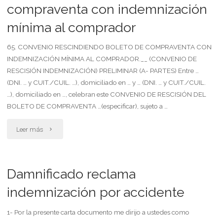
anticipada
compraventa con indemnización
mínima al comprador
y
reintegro
65. CONVENIO RESCINDIENDO BOLETO DE COMPRAVENTA CON
INDEMNIZACIÓN MÍNIMA AL COMPRADOR.__ (CONVENIO DE
del
RESCISIÓN INDEMNIZACIÓN) PRELIMINAR (A- PARTES) Entre …
(DNI. … y CUIT./CUIL. …), domiciliado en … y … (DNI. … y CUIT./CUIL.
inmueble
…), domiciliado en …, celebran este CONVENIO DE RESCISIÓN DEL
(sin
BOLETO DE COMPRAVENTA …(especificar), sujeto a …
indemnización)"
"Convenio
Leer más
rescindiendo
boleto
Damnificado reclama
de
indemnización por accidente
compraventa
1- Por la presente carta documento me dirijo a ustedes como