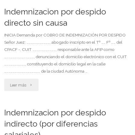
danos
Indemnizacion por despido
en
directo sin causa
accidente
INICIA Demanda por COBRO DE INDEMNIZACIÓN POR DESPIDO
Señor Juez: ……………………………, abogado inscripto en el Tº …… Fº …… del
de
CPACF -, CUIT ……………………………, responsable ante la AFIP como
transito
……………………………………, denunciando el domicilio electrónico con el CUIT
…………………………, constituyendo el domicilio legal en la calle
librando
…………………………………………… de la ciudad Autónoma …
pagare
"Indemnizacion
Leer más
sin
por
novacion"
despido
Indemnizacion por despido
directo
indirecto (por diferencias
salariales)
sin