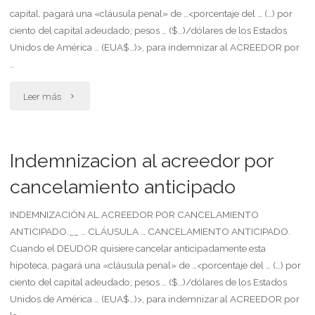
capital, pagará una «cláusula penal» de …<porcentaje del … (…) por
ciento del capital adeudado; pesos … ($…)/dólares de los Estados
Unidos de América … (EUA$…)>, para indemnizar al ACREEDOR por
…
"Indemnizacion
Leer más
al
acreedor
Indemnizacion al acreedor por
por
cancelamiento anticipado
amortizacion
INDEMNIZACIÓN AL ACREEDOR POR CANCELAMIENTO
ANTICIPADO.__ … CLÁUSULA … CANCELAMIENTO ANTICIPADO.
anticipada"
Cuando el DEUDOR quisiere cancelar anticipadamente esta
hipoteca, pagará una «cláusula penal» de …<porcentaje del … (…) por
ciento del capital adeudado; pesos … ($…)/dólares de los Estados
Unidos de América … (EUA$…)>, para indemnizar al ACREEDOR por