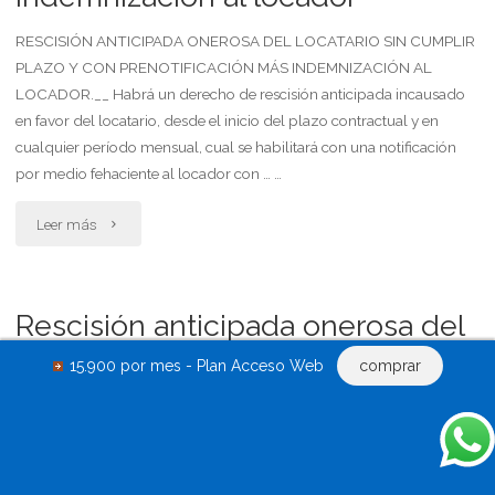
cierto
RESCISIÓN ANTICIPADA ONEROSA DEL LOCATARIO SIN CUMPLIR
PLAZO Y CON PRENOTIFICACIÓN MÁS INDEMNIZACIÓN AL
plazo
LOCADOR.__ Habrá un derecho de rescisión anticipada incausado
en favor del locatario, desde el inicio del plazo contractual y en
y
cualquier período mensual, cual se habilitará con una notificación
con
por medio fehaciente al locador con … …
prenotificación
"Rescisión
Leer más
más
anticipada
indemnización
onerosa
Rescisión anticipada onerosa del
al
del
locatario sin cumplir plazo y con
15.900 por mes - Plan Acceso Web
comprar
locador"
prenotificación, resguardo, más
locatario
indemnización al locador
sin
cumplir
RESCISIÓN ANTICIPADA ONEROSA DEL LOCATARIO SIN CUMPLIR