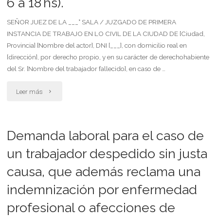
6 a 18 hs).
SEÑOR JUEZ DE LA ___° SALA / JUZGADO DE PRIMERA
INSTANCIA DE TRABAJO EN LO CIVIL DE LA CIUDAD DE [Ciudad,
Provincia] [Nombre del actor], DNI [___], con domicilio real en
[dirección], por derecho propio, y en su carácter de derechohabiente
del Sr. [Nombre del trabajador fallecido], en caso de …
"Demanda
Leer más
laboral
conforme
Demanda laboral para el caso de
al
un trabajador despedido sin justa
causa, que además reclama una
artículo
indemnización por enfermedad
248
profesional o afecciones de
lct,