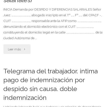
causa"
INICIA Demanda por DESPIDO Y DIFERENCIAS SALARIALES Señor
Juez: ……………………………, abogado inscripto en el Tº …… Fº …… del CPACF -,
CUIT ……………………………, responsable ante la AFIP como ……………………………………,
denunciando el domicilio electrónico con el CUIT …………………………,
constituyendo el domicilio legal en la calle …………………………………………… de la
ciudad Autónoma de …
"Indemnizacion
Leer más
por
despido
Telegrama del trabajador. intima
indirecto
pago de indemnización por
despido sin causa. doble
(por
indemnización
diferencias
salariales)"
Habiendo laborado bajo sus órdenes y en relación de dependencia