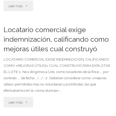
preaviso
"Locador
Leer más
y
acepta
despido,
que
Locatario comercial exige
desechando
restituyan
indemnización, calificando como
prescripción"
mejoras útiles cual construyó
la
finca
LOCATARIO COMERCIAL EXIGE INDEMNIZACIÓN, CALIFICANDO
COMO «MEJORAS ÚTILES» CUAL CONSTRUYÓ PARA EXPLOTAR
reteniendo
EL LOTE 1- Nos dirigimos a Uds. como locadores de la finca …, por
contrato …, de fecha …/…/.. 2- Deberán considerar como «mejoras
indemnización
útiles» permitidas mas no voluntarias y prohibidas, las que
sobre
efectuáramos en la «zona dunosa» …
el
"Locatario
Leer más
depósito"
comercial