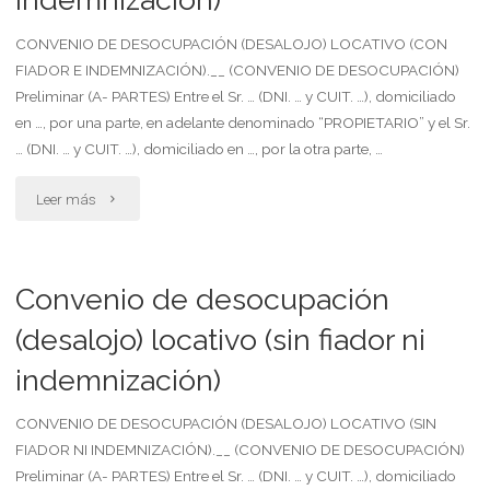
herencia "
predio
CONVENIO DE DESOCUPACIÓN (DESALOJO) LOCATIVO (CON
FIADOR E INDEMNIZACIÓN).__ (CONVENIO DE DESOCUPACIÓN)
rústico
Preliminar (A- PARTES) Entre el Sr. … (DNI. … y CUIT. …), domiciliado
en …, por una parte, en adelante denominado “PROPIETARIO” y el Sr.
(con
… (DNI. … y CUIT. …), domiciliado en …, por la otra parte, …
indemnización
"Convenio
Leer más
y
de
concesiones)"
desocupación
Convenio de desocupación
(desalojo)
(desalojo) locativo (sin fiador ni
indemnización)
locativo
(con
CONVENIO DE DESOCUPACIÓN (DESALOJO) LOCATIVO (SIN
FIADOR NI INDEMNIZACIÓN).__ (CONVENIO DE DESOCUPACIÓN)
fiador
Preliminar (A- PARTES) Entre el Sr. … (DNI. … y CUIT. …), domiciliado