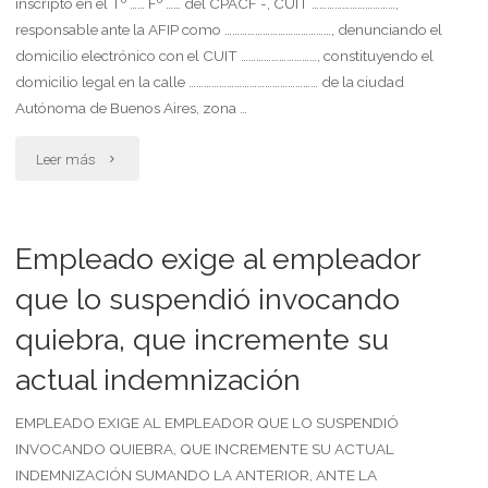
inscripto en el Tº …… Fº …… del CPACF -, CUIT ……………………………,
de
lugar
responsable ante la AFIP como ……………………………………, denunciando el
un
de
domicilio electrónico con el CUIT …………………………, constituyendo el
domicilio legal en la calle …………………………………………… de la ciudad
trabajador
sereno
Autónoma de Buenos Aires, zona …
despedido
metalúrgico,
"Despido.
Leer más
sin
con
indemnizacion
justa
jornada
del
Empleado exige al empleador
causa,
real
art
que lo suspendió invocando
que
de
quiebra, que incremente su
1
además
6
actual indemnización
de
reclama
a
la
EMPLEADO EXIGE AL EMPLEADOR QUE LO SUSPENDIÓ
una
18 hs)."
INVOCANDO QUIEBRA, QUE INCREMENTE SU ACTUAL
ley
INDEMNIZACIÓN SUMANDO LA ANTERIOR, ANTE LA