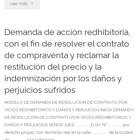
"Damnificado
Leer más
reclama
indemnización
Demanda de acción redhibitoria,
por
con el fin de resolver el contrato
de compraventa y reclamar la
accidente"
restitución del precio y la
indemnización por los daños y
perjuicios sufridos
MODELO DE DEMANDA DE RESOLUCIÓN DE CONTRATO POR
VICIOS REDHIBITORIOS Y DAÑOS Y PERJUICIOS INICIA DEMANDA
DE RESOLUCIÓN DE CONTRATO POR VICIOS REDHIBITORIOS Y
DAÑOS Y PERJUICIOS SEÑOR JUEZ: ………………, D.N.I. Nº ………………, por
derecho propio, con domicilio real en la calle …………………. de la ciudad
de ……………….., con patrocinio …