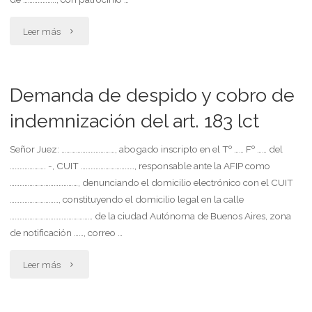
"Demanda
Leer más
de
acción
Demanda de despido y cobro de
redhibitoria,
indemnización del art. 183 lct
con
Señor Juez: ……………………………, abogado inscripto en el Tº …… Fº …… del
…………………. -, CUIT ……………………………, responsable ante la AFIP como
el
……………………………………, denunciando el domicilio electrónico con el CUIT
fin
…………………………, constituyendo el domicilio legal en la calle
…………………………………………… de la ciudad Autónoma de Buenos Aires, zona
de
de notificación ……, correo …
resolver
"Demanda
Leer más
el
de
contrato