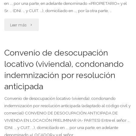
en …, por una parte, en adelante denominado «PROPIETARIO» y el
e
Sr. … (DNI. … y CUIT. …), domiciliado en …, por la otra parte, …
indemnización)"
"Convenio
Leer más
de
desocupación
Convenio de desocupación
(desalojo)
locativo (vivienda), condonando
indemnización por resolución
locativo
anticipada
(sin
fiador
Convenio de desocupación locativo (vivienda), condonando
indemnización por resolución anticipada (adaptado al código civil y
ni
comercial) CONVENIO DE DESOCUPACIÓN ANTICIPADA DE
VIVIENDA EN LOCACIÓN PRELIMINAR (A- PARTES) Entre el señor …
indemnización)"
(DNI. … y CUIT. …), domiciliado en …, por una parte, en adelante
denominado «LOCADOR» y el señor … …