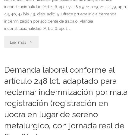
2014"
inconstitucionalidad (Art. 1; 6, ap. 1 y 2; 8 y 9, 11 a 19, 21, 22; 39, ap. 1;
plantea
44, 46, 47 bis, 49, disp. adic. 5. Ofrece prueba Inicia demanda
indemnización por accidente de trabajo. Plantea
inconstitucionalidad"
inconstitucionalidad (Art. 1; 6, ap. 1 …
"Demanda
Leer más
indemnización
por
Demanda laboral conforme al
accidente
artículo 248 lct, adaptado para
reclamar indemnización por mala
de
registración (registración en
trabajo.
uocra en lugar de sereno
plantea
metalúrgico, con jornada real de
inconstitucionalidad."