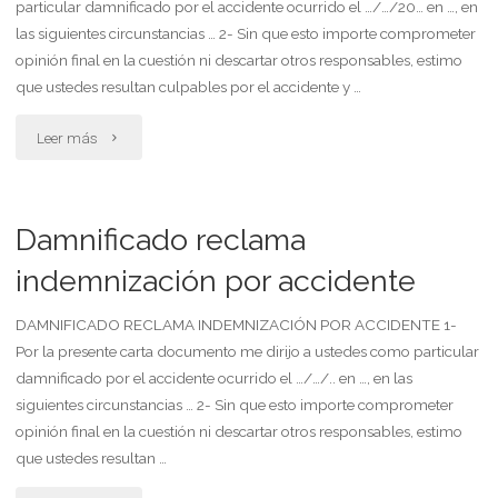
particular damnificado por el accidente ocurrido el …/…/20… en …, en
con
las siguientes circunstancias … 2- Sin que esto importe comprometer
indemnización
opinión final en la cuestión ni descartar otros responsables, estimo
que ustedes resultan culpables por el accidente y …
mínima
"Damnificado
Leer más
al
reclama
comprador"
indemnización
Damnificado reclama
por
indemnización por accidente
accidente"
DAMNIFICADO RECLAMA INDEMNIZACIÓN POR ACCIDENTE 1-
Por la presente carta documento me dirijo a ustedes como particular
damnificado por el accidente ocurrido el …/…/.. en …, en las
siguientes circunstancias … 2- Sin que esto importe comprometer
opinión final en la cuestión ni descartar otros responsables, estimo
que ustedes resultan …