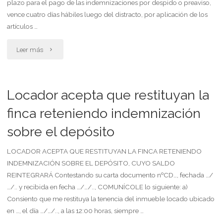
plazo para el pago de las indemnizaciones por despido o preaviso,
indemnización
vence cuatro días hábiles luego del distracto, por aplicación de los
artículos …
sustitutiva
"Ex
Leer más
del
empleado
preaviso"
intima
Locador acepta que restituyan la
al
finca reteniendo indemnización
sobre el depósito
empleador
que
LOCADOR ACEPTA QUE RESTITUYAN LA FINCA RETENIENDO
INDEMNIZACIÓN SOBRE EL DEPÓSITO, CUYO SALDO
pague
REINTEGRARÁ Contestando su carta documento nºCD…, fechada …/
…/.. y recibida en fecha …/…/.., COMUNÍCOLE lo siguiente: a)
indemnización
Consiento que me restituya la tenencia del inmueble locado ubicado
por
en …, el día …/…/.., a las 12:00 horas, siempre …