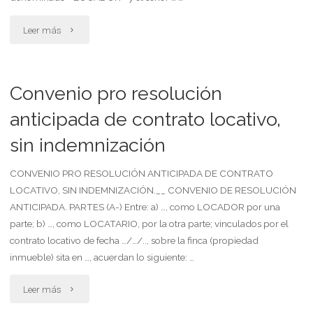
"Convenio
Leer más
de
desocupación
Convenio pro resolución
locativo
anticipada de contrato locativo,
sin indemnización
(vivienda),
condonando
CONVENIO PRO RESOLUCIÓN ANTICIPADA DE CONTRATO
LOCATIVO, SIN INDEMNIZACIÓN.__ CONVENIO DE RESOLUCIÓN
indemnización
ANTICIPADA. PARTES (A-) Entre: a) …, como LOCADOR por una
parte; b) …, como LOCATARIO, por la otra parte; vinculados por el
por
contrato locativo de fecha …/…/.., sobre la finca (propiedad
resolución
inmueble) sita en …, acuerdan lo siguiente: …
anticipada"
"Convenio
Leer más