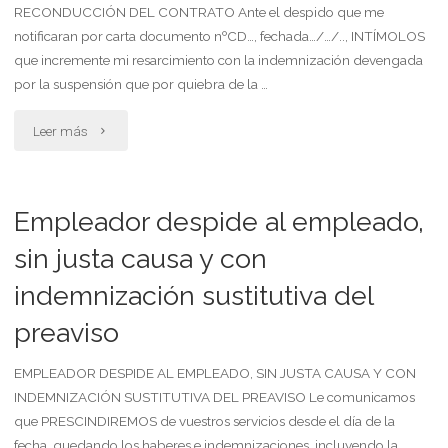
indemnización
RECONDUCCIÓN DEL CONTRATO Ante el despido que me
25323"
notificaran por carta documento nºCD…, fechada…/…/.., INTÍMOLOS
por
que incremente mi resarcimiento con la indemnización devengada
enfermedad
por la suspensión que por quiebra de la …
profesional
"Empleado
Leer más
o
exige
afecciones
al
Empleador despide al empleado,
de
empleador
sin justa causa y con
salud
indemnización sustitutiva del
que
vinculadas
preaviso
lo
con
suspendió
EMPLEADOR DESPIDE AL EMPLEADO, SIN JUSTA CAUSA Y CON
INDEMNIZACIÓN SUSTITUTIVA DEL PREAVISO Le comunicamos
las
invocando
que PRESCINDIREMOS de vuestros servicios desde el día de la
tareas
fecha, quedando los haberes e indemnizaciones, incluyendo la