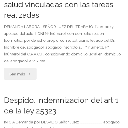
salud vinculadas con las tareas
adaptado
realizadas.
para
DEMANDA LABORAL SEÑOR JUEZ DEL TRABAJO: [Nombre y
reclamar
apellido del actor], DNI Nº [número], con domicilio real en
indemnización
[domicilio], por derecho propio, con el patrocinio letrado del Dr.
[nombre del abogado], abogado inscripto al Tº [número], Fº
por
[número] del C.P.A.C.F., constituyendo domicilio legal en [domicilio
del abogado], a V.S. me …
mala
"Demanda
registración
Leer más
laboral
(registración
para
en
Despido. indemnizacion del art 1
el
uocra
de la ley 25323
caso
en
INICIA Demanda por DESPIDO Señor Juez: ……………………………, abogado