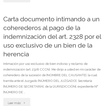
con
de
indemnización"
desocupación
Carta documento intimando a un
locativa
coherederos al pago de la
indemnización del art. 2328 por el
inmobiliaria
uso exclusivo de un bien de la
sin
herencia
daños
y
Intimación por uso exclusivo de bien indiviso y reclamo de
indemnización (art. 2328 CCCN). Me dirijo a usted en mi carácter de
rescisión
coheredero de la sucesión de [NOMBRE DEL CAUSANTE], la cual
tramita ante el Juzgado [NÚMERO DEL JUZGADO], Secretaría
contractual
[NÚMERO DE SECRETARÍA], de la [JURISDICCIÓN], expediente Nº
con
[NÚMERO DE …
indemnización"
"Carta
Leer más