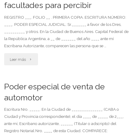
facultades para percibir
REGISTRO ___. FOLIO __ . PRIMERA COPIA. ESCRITURA NÚMERO:
____. PODER ESPECIAL JUDICIAL: Sr._______ a favor de los Dres,
__________ y otros. En la Ciudad de Buenos Aires. Capital Federal de
la República Argentina, a __ de _______ del año ____ ante mí
Escribana Autorizante, comparecen las persona que se …
"Poder
Leer más
especial
a
Poder especial de venta de
favor
automotor
de
Escritura Nro. _____. En la Ciudad de _______________ (CABA o
Ciudad y Provincia correspondiente), el día ____ de _____ de 2___,
abogado
ante mí, Escribano autorizante, ______ (Titular o adscripto) del
para
Registro Notarial Nro. ____ de esta Ciudad. COMPARECE: