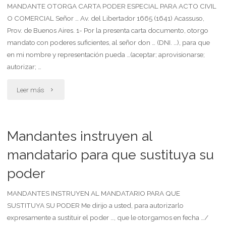
alimentos
MANDANTE OTORGA CARTA PODER ESPECIAL PARA ACTO CIVIL
O COMERCIAL Señor … Av. del Libertador 1665 (1641) Acassuso,
donatario"
debidos
Prov. de Buenos Aires. 1- Por la presenta carta documento, otorgo
mandato con poderes suficientes, al señor don … (DNI. …), para que
y
en mi nombre y representación pueda …(aceptar; aprovisionarse;
renunciar
autorizar; …
a
"Mandante
Leer más
asignaciones,
otorga
para
carta
Mandantes instruyen al
poder
poder
mandatario para que sustituya su
cobrarlas
poder
especial
como
para
MANDANTES INSTRUYEN AL MANDATARIO PARA QUE
tenedor"
SUSTITUYA SU PODER Me dirijo a usted, para autorizarlo
acto
expresamente a sustituir el poder …, que le otorgamos en fecha …/