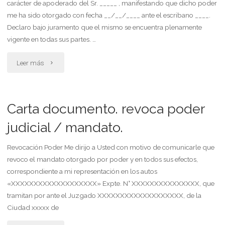
carácter de apoderado del Sr. _____ , manifestando que dicho poder
gestión"
me ha sido otorgado con fecha __/__/____ ante el escribano ____.
Declaro bajo juramento que el mismo se encuentra plenamente
vigente en todas sus partes. …
"Apoderado
Leer más
revoca
poder
Carta documento. revoca poder
de
judicial / mandato.
disposición
Revocación Poder Me dirijo a Usted con motivo de comunicarle que
revoco el mandato otorgado por poder y en todos sus efectos,
y/o
correspondiente a mi representación en los autos
administración"
«XXXXXXXXXXXXXXXXXXX» Expte. N° XXXXXXXXXXXXXXX, que
tramitan por ante el Juzgado XXXXXXXXXXXXXXXXXXX, de la
Ciudad xxxxx de