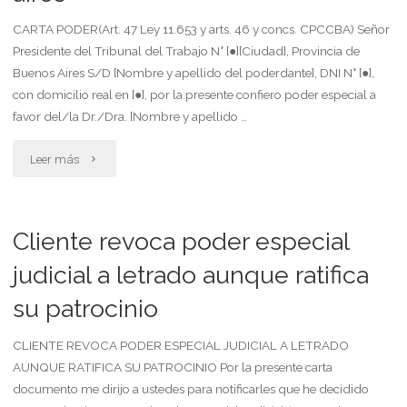
varias
CARTA PODER(Art. 47 Ley 11.653 y arts. 46 y concs. CPCCBA) Señor
Presidente del Tribunal del Trabajo N° [●][Ciudad], Provincia de
asambleas
Buenos Aires S/D [Nombre y apellido del poderdante], DNI N° [●],
con domicilio real en [●], por la presente confiero poder especial a
con
favor del/la Dr./Dra. [Nombre y apellido …
vencimiento"
"Carta
Leer más
poder
para
Cliente revoca poder especial
tribunal
judicial a letrado aunque ratifica
su patrocinio
de
trabajo
CLIENTE REVOCA PODER ESPECIAL JUDICIAL A LETRADO
AUNQUE RATIFICA SU PATROCINIO Por la presente carta
en
documento me dirijo a ustedes para notificarles que he decidido