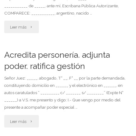
___________ de _____, ante mí, Escribana Pública Autorizante,
COMPARECE: ___________, argentino, nacido …
"Poder
Leer más
general
judicial
Acredita personería. adjunta
otorgado
poder. ratifica gestión
por
Señor Juez: _____, abogado, T° __, F° __ por la parte demandada,
constituyendo domicilio en ______ y el electrónico en ______, en
persona
autos caratulados “ _________ c/ _______ s/ ________” (Expte N°
jurídica.
______) a V.S. me presento y digo: I.- Que vengo por medio del
presente a acompañar poder especial …
con
"Acredita
Leer más
facultades
personería.
para