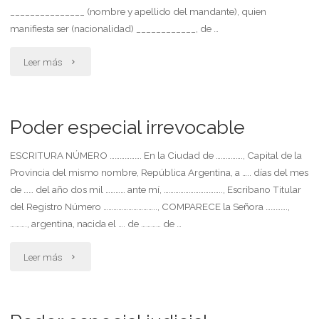
_______________ (nombre y apellido del mandante), quien
intervenir
manifiesta ser (nacionalidad) ____________, de …
en
"Poder
Leer más
juicios
especial
relacionados
de
Poder especial irrevocable
con
venta
ESCRITURA NÚMERO ………………. En la Ciudad de ……………., Capital de la
accidentes
Provincia del mismo nombre, República Argentina, a ….. días del mes
de
de …… del año dos mil ………… ante mí, …………………………….., Escribano Titular
de
automotor"
del Registro Número ………………………….., COMPARECE la Señora ………….,
tránsito
………., argentina, nacida el …. de ………… de …
que
"Poder
Leer más
sufriera
especial
con
irrevocable"