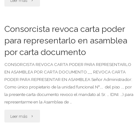
Leer más
revoca
carta
Consorcista revoca carta poder
poder
para representarlo en asamblea
por carta documento
para
representarlo
CONSORCISTA REVOCA CARTA PODER PARA REPRESENTARLO
EN ASAMBLEA POR CARTA DOCUMENTO.__ REVOCA CARTA
en
PODER PARA REPRESENTAR EN ASAMBLEA Señor Administrador:
Como único propietario de la unidad funcional Nº…, del piso …, por
asamblea
la presente carta documento revoco el mandato al Sr. … (DNI. …) para
(por
representarme en la Asamblea de …
nota
"Consorcista
Leer más
simple
revoca
con