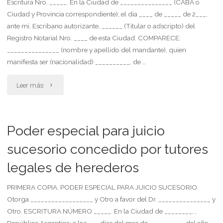
Escritura Nro. _____. En la Ciudad de _______________ (CABA o
Ciudad y Provincia correspondiente), el día ____ de _____ de 2___,
una
ante mí, Escribano autorizante, ______ (Titular o adscripto) del
demanda
Registro Notarial Nro. ____ de esta Ciudad. COMPARECE:
_______________ (nombre y apellido del mandante), quien
por
manifiesta ser (nacionalidad) __________, de …
despido
"Poder
Leer más
sin
especial
causa"
para
Poder especial para juicio
asuntos
sucesorio concedido por tutores
legales de herederos
judiciales.
juicio
PRIMERA COPIA. PODER ESPECIAL PARA JUICIO SUCESORIO.
Otorga __________________ y Otro a favor del Dr. _______________ y
no
Otro. ESCRITURA NÚMERO _____. En la Ciudad de ________, ,
República Argentina; a los ___ días del mes de __________ del año