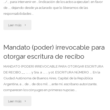
…/.., para intervenir en …(indicación de los actos a ejecutar), en favor
civil
de …, dejando desde ya aclarado que lo liberamos de las
o
responsabilidades …
comercial"
"Mandantes
Leer más
instruyen
al
Mandato (poder) irrevocable para
mandatario
otorgar escritura de recibo
para
MANDATO (PODER) IRREVOCABLE PARA OTORGAR ESCRITURA
DE RECIBO.__ …, … y Sra. a …, … y ot. ESCRITURA NÚMERO …. En la
que
Ciudad Autónoma de Buenos Aires, Capital de la República
sustituya
Argentina, a … de … de dos mil …, ante mí, escribano autorizante,
comparecen los cónyuges en primeras nupcias …
su
"Mandato
Leer más
poder"