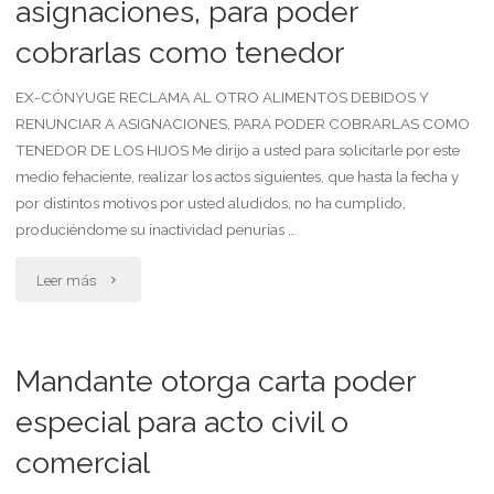
asignaciones, para poder
entrega
donatario"
cobrarlas como tenedor
de
posesión
EX-CÓNYUGE RECLAMA AL OTRO ALIMENTOS DEBIDOS Y
RENUNCIAR A ASIGNACIONES, PARA PODER COBRARLAS COMO
sin
TENEDOR DE LOS HIJOS Me dirijo a usted para solicitarle por este
medio fehaciente, realizar los actos siguientes, que hasta la fecha y
transferencia
por distintos motivos por usted aludidos, no ha cumplido,
de
produciéndome su inactividad penurias …
dominio.
"Ex
Leer más
poder
cónyuge
especial
reclama
Mandante otorga carta poder
de
al
especial para acto civil o
donante
comercial
otro
a