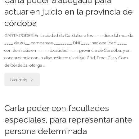
Carta poder a abogado para
actuar en juicio en la provincia de
córdoba
CARTA PODER En la ciudad de Córdoba, a los ____ días del mes de
____ de 20__, comparece ________, DNI ____, nacionalidad ____,
con domicilio en _____, localidad ____, provincia de Córdoba, y en
concordancia con lo dispuesto en el art. 90 Cód. Proc. Civ. y Com.
de Córdoba, otorga …
"Carta
Leer más
poder
a
Carta poder con facultades
abogado
especiales, para representar ante
persona determinada
para