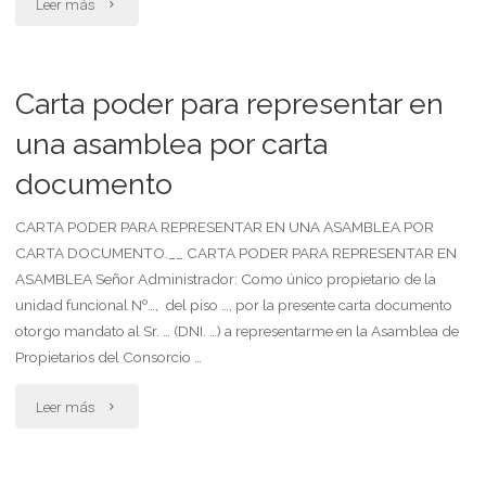
"Carta
Leer más
para
poder
efectuar
para
Carta poder para representar en
gestiones
representar
una asamblea por carta
y
documento
en
trámites
una
CARTA PODER PARA REPRESENTAR EN UNA ASAMBLEA POR
en
CARTA DOCUMENTO.__ CARTA PODER PARA REPRESENTAR EN
asamblea"
su
ASAMBLEA Señor Administrador: Como único propietario de la
unidad funcional Nº…, del piso …, por la presente carta documento
nombre"
otorgo mandato al Sr. … (DNI. …) a representarme en la Asamblea de
Propietarios del Consorcio …
"Carta
Leer más
poder