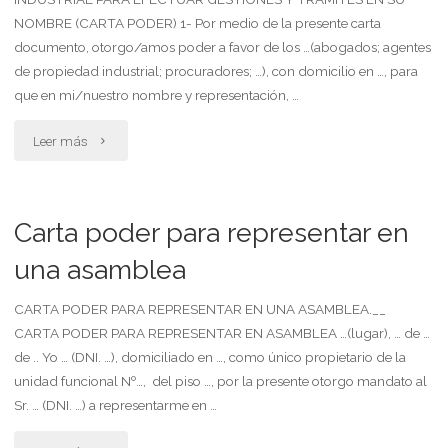
ante
NOMBRE (CARTA PODER) 1- Por medio de la presente carta
documento, otorgo/amos poder a favor de los …(abogados; agentes
persona
de propiedad industrial; procuradores; …), con domicilio en …, para
determinada"
que en mi/nuestro nombre y representación, …
"Carta
Leer más
poder
facultando
Carta poder para representar en
a
una asamblea
agentes
CARTA PODER PARA REPRESENTAR EN UNA ASAMBLEA.__
CARTA PODER PARA REPRESENTAR EN ASAMBLEA …(lugar), … de …
de
de .. Yo … (DNI. …), domiciliado en …, como único propietario de la
propiedad
unidad funcional Nº…, del piso …, por la presente otorgo mandato al
Sr. … (DNI. …) a representarme en …
industrial