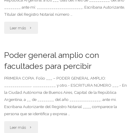
iniciado"
________ ante mí: ______________________, Escribana Autorizante,
Titular del Registro Notarial número …
"Poder
Leer más
especial
para
Poder general amplio con
juicio
facultades para percibir
sucesorio
PRIMERA COPIA. Folio ___ – PODER GENERAL AMPLIO:
_____________, ___________ y otro.- ESCRITURA NÚMERO ___.- En
concedido
la Ciudad Autónoma de Buenos Aires, Capital de la República
por
Argentina, a __ de ________ del año _______________, ante mi.
Escribana Autorizante del Registro Notarial ____ comparece la
tutores
persona que se identifica y expresa …
legales
"Poder
Leer más