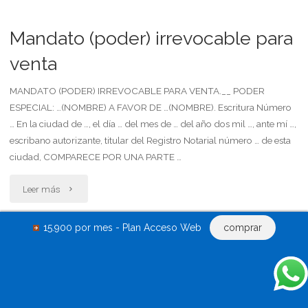
(poder)
irrevocable
Mandato (poder) irrevocable para
para
venta
otorgar
MANDATO (PODER) IRREVOCABLE PARA VENTA.__ PODER
ESPECIAL: …(NOMBRE) A FAVOR DE …(NOMBRE). Escritura Número
escritura
… En la ciudad de …, el día … del mes de … del año dos mil …, ante mí …,
de
escribano autorizante, titular del Registro Notarial número … de esta
ciudad, COMPARECE POR UNA PARTE …
recibo"
"Mandato
Leer más
(poder)
15.900 por mes - Plan Acceso Web
comprar
irrevocable
Otorga poder general
para
OTORGA PODER GENERAL.- En de ………… de 20.., en ……. quien
suscribe, ……………………….. DNI N° …………., mayor de edad, viuda, con
venta"