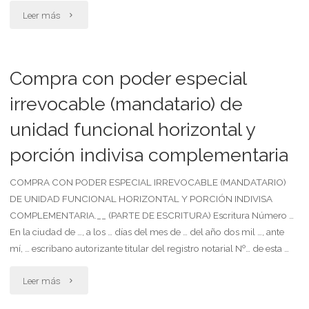
su
"Clientes
Leer más
patrocinio"
instruyen
al
Compra con poder especial
letrado
irrevocable (mandatario) de
unidad funcional horizontal y
apoderado
porción indivisa complementaria
para
que
COMPRA CON PODER ESPECIAL IRREVOCABLE (MANDATARIO)
DE UNIDAD FUNCIONAL HORIZONTAL Y PORCIÓN INDIVISA
sustituya
COMPLEMENTARIA.__ (PARTE DE ESCRITURA) Escritura Número …
En la ciudad de …, a los … días del mes de … del año dos mil …, ante
poder,
mí, … escribano autorizante titular del registro notarial Nº… de esta …
ratificando
"Compra
Leer más
lo
con