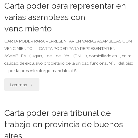
para
Carta poder para representar en
representar
varias asambleas con
vencimiento
en
una
CARTA PODER PARA REPRESENTAR EN VARIAS ASAMBLEAS CON
VENCIMIENTO.__ CARTA PODER PARA REPRESENTAR EN
asamblea
ASAMBLEA …(lugar), … de … de .. Yo … (DNI. …), domiciliado en …, en mi
calidad de exclusivo propietario de la unidad funcional Nº…, del piso
por
…, por la presente otorgo mandato al Sr. … …
carta
"Carta
Leer más
documento"
poder
para
Carta poder para tribunal de
representar
trabajo en provincia de buenos
aires
en