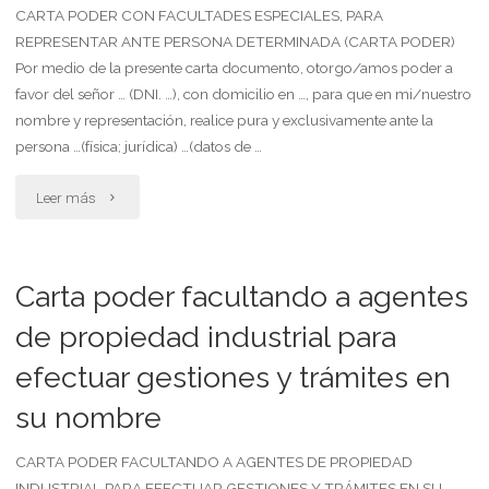
actuar
CARTA PODER CON FACULTADES ESPECIALES, PARA
REPRESENTAR ANTE PERSONA DETERMINADA (CARTA PODER)
en
Por medio de la presente carta documento, otorgo/amos poder a
favor del señor … (DNI. …), con domicilio en …, para que en mi/nuestro
juicio
nombre y representación, realice pura y exclusivamente ante la
en
persona …(física; jurídica) …(datos de …
la
"Carta
Leer más
provincia
poder
de
con
Carta poder facultando a agentes
córdoba"
facultades
de propiedad industrial para
efectuar gestiones y trámites en
especiales,
su nombre
para
representar
CARTA PODER FACULTANDO A AGENTES DE PROPIEDAD
INDUSTRIAL PARA EFECTUAR GESTIONES Y TRÁMITES EN SU