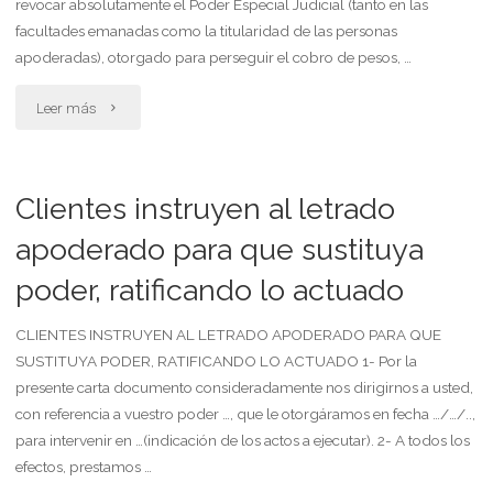
revocar absolutamente el Poder Especial Judicial (tanto en las
provincia
facultades emanadas como la titularidad de las personas
de
apoderadas), otorgado para perseguir el cobro de pesos, …
buenos
"Cliente
Leer más
aires"
revoca
poder
Clientes instruyen al letrado
especial
apoderado para que sustituya
poder, ratificando lo actuado
judicial
a
CLIENTES INSTRUYEN AL LETRADO APODERADO PARA QUE
SUSTITUYA PODER, RATIFICANDO LO ACTUADO 1- Por la
letrado
presente carta documento consideradamente nos dirigirnos a usted,
con referencia a vuestro poder …, que le otorgáramos en fecha …/…/..,
aunque
para intervenir en …(indicación de los actos a ejecutar). 2- A todos los
ratifica
efectos, prestamos …