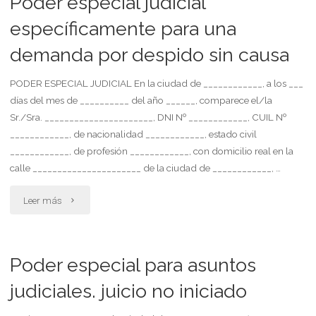
Poder especial judicial
vehículo.
específicamente para una
facultades
demanda por despido sin causa
para
PODER ESPECIAL JUDICIAL En la ciudad de ____________, a los ___
días del mes de __________ del año ______, comparece el/la
percibir"
Sr./Sra. ______________________, DNI Nº ____________, CUIL Nº
____________, de nacionalidad ____________, estado civil
____________, de profesión ____________, con domicilio real en la
calle ______________________ de la ciudad de ____________, …
"Poder
Leer más
especial
judicial
Poder especial para asuntos
específicamente
judiciales. juicio no iniciado
para