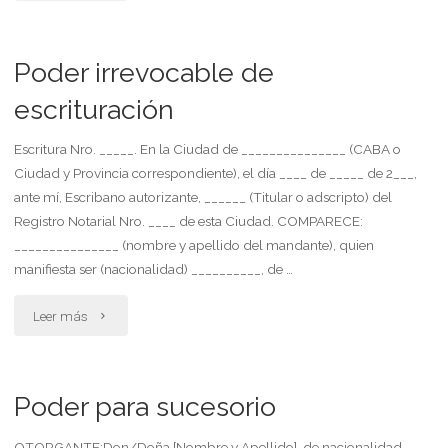
de
general
herederos"
amplio
Poder irrevocable de
con
escrituración
facultades
Escritura Nro. _____. En la Ciudad de _______________ (CABA o
Ciudad y Provincia correspondiente), el día ____ de _____ de 2___,
para
ante mí, Escribano autorizante, ______ (Titular o adscripto) del
percibir"
Registro Notarial Nro. ____ de esta Ciudad. COMPARECE:
_______________ (nombre y apellido del mandante), quien
manifiesta ser (nacionalidad) __________, de …
"Poder
Leer más
irrevocable
de
Poder para sucesorio
escrituración"
OTORGANTE:Don/Doña [Nombre y Apellido], de nacionalidad