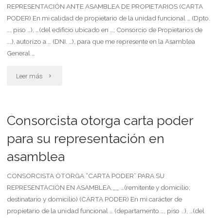
REPRESENTACIÓN ANTE ASAMBLEA DE PROPIETARIOS (CARTA
complementaria"
PODER) En mi calidad de propietario de la unidad funcional … (Dpto.
…, piso …), …(del edificio ubicado en …; Consorcio de Propietarios de
…,), autorizo a … (DNI. …), para que me represente en la Asamblea
General …
"Consorcista
Leer más
otorga
carta
Consorcista otorga carta poder
poder
para su representación en
asamblea
para
su
CONSORCISTA OTORGA “CARTA PODER” PARA SU
REPRESENTACIÓN EN ASAMBLEA.__ …(remitente y domicilio;
representación
destinatario y domicilio) (CARTA PODER) En mi carácter de
propietario de la unidad funcional … (departamento …, piso …), …(del
ante