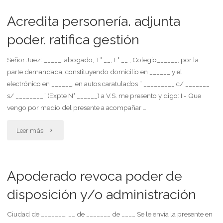
adjunta
Acredita personería. adjunta
percibir"
poder.
poder. ratifica gestión
ratifica
Señor Juez: _____, abogado, T° __, F° __ , Colegio______, por la
parte demandada, constituyendo domicilio en ______ y el
gestión"
electrónico en ______, en autos caratulados “ _________ c/ _______
s/ ________” (Expte N° ______) a V.S. me presento y digo: I.- Que
vengo por medio del presente a acompañar …
"Acredita
Leer más
personería.
adjunta
Apoderado revoca poder de
poder.
disposición y/o administración
ratifica
Ciudad de _______, __ de _______ de ____ Se le envía la presente en