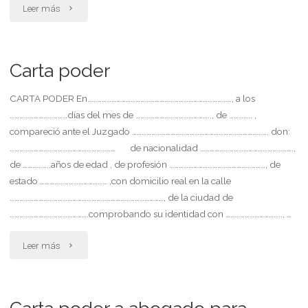
"Carta
Leer más
documento.
revoca
Carta poder
poder
CARTA PODER En………………………………………………………………………………, a los
………………………………días del mes de ……………………………………….., de ………….. ,
judicial
compareció ante el Juzgado …………………………………………………………………………. don:
/
………………………………………………………… de nacionalidad ………………………………………………….,
de ……………..años de edad , de profesión ……………………………………………………, de
mandato."
estado …………………………………… ,con domicilio real en la calle
……………………………………………………………………………………, de la ciudad de
………………………………………….comprobando su identidad con …………………………….., …
"Carta
Leer más
poder"