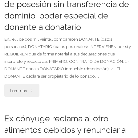
y
de posesión sin transferencia de
dominio. poder especial de
entrega
donante a donatario
de
posesión
En… el… de dos mil veinte… comparecen DONANTE (datos
personales); DONATARIO (datos personales). INTERVIENEN por sí y
sin
REQUIEREN que dé forma notarial a sus declaraciones que
interpreto y redacto así: PRIMERO: CONTRATO DE DONACIÓN: 1.-
transferencia
DONANTE dona a DONATARIO inmueble (descripción). 2.- El
de
DONANTE declara ser propietario de lo donado, …
dominio.
"Contrato
Leer más
poder
de
especial.
donación
Ex cónyuge reclama al otro
donante
y
alimentos debidos y renunciar a
a