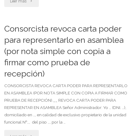
"Consorcista
Leer más
revoca
carta
Consorcista revoca carta poder
poder
para representarlo en asamblea
(por nota simple con copia a
para
firmar como prueba de
representar
recepción)
en
asambleas
CONSORCISTA REVOCA CARTA PODER PARA REPRESENTARLO
EN ASAMBLEA (POR NOTA SIMPLE CON COPIA A FIRMAR COMO
por
PRUEBA DE RECEPCIÓN).__ REVOCA CARTA PODER PARA
REPRESENTAR EN ASAMBLEA Señor Administrador: Yo … (DNI. …),
carta
domiciliado en …, en calidad de exclusivo propietario de la unidad
documento"
funcional Nº…, del piso …, por la …
"Consorcista