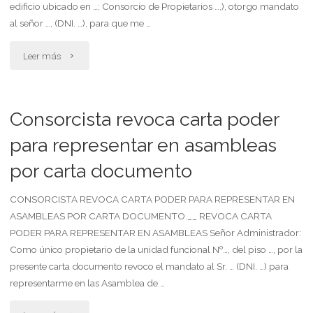
edificio ubicado en …; Consorcio de Propietarios …,), otorgo mandato
asamblea
al señor …, (DNI. …), para que me …
de
"Consorcista
Leer más
propietarios"
otorga
carta
Consorcista revoca carta poder
poder
para representar en asambleas
por carta documento
para
su
CONSORCISTA REVOCA CARTA PODER PARA REPRESENTAR EN
ASAMBLEAS POR CARTA DOCUMENTO.__ REVOCA CARTA
representación
PODER PARA REPRESENTAR EN ASAMBLEAS Señor Administrador:
Como único propietario de la unidad funcional Nº…, del piso …, por la
en
presente carta documento revoco el mandato al Sr. … (DNI. …) para
asamblea"
representarme en las Asamblea de …