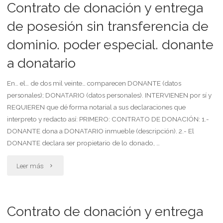
carta
Contrato de donación y entrega
copia
poder
de posesión sin transferencia de
a
dominio. poder especial. donante
para
firmar
a donatario
representarlo
como
en
En… el… de dos mil veinte… comparecen DONANTE (datos
personales); DONATARIO (datos personales). INTERVIENEN por sí y
prueba
asamblea
REQUIEREN que dé forma notarial a sus declaraciones que
de
interpreto y redacto así: PRIMERO: CONTRATO DE DONACIÓN: 1.-
por
DONANTE dona a DONATARIO inmueble (descripción). 2.- El
recepción)"
carta
DONANTE declara ser propietario de lo donado, …
documento"
"Contrato
Leer más
de
donación
Contrato de donación y entrega