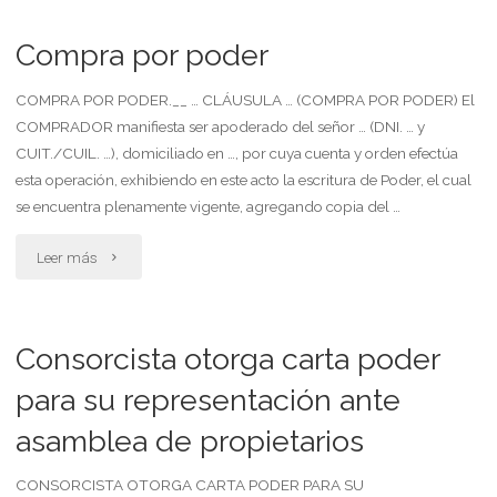
actuado"
poder
Compra por poder
especial
COMPRA POR PODER.__ … CLÁUSULA … (COMPRA POR PODER) El
COMPRADOR manifiesta ser apoderado del señor … (DNI. … y
irrevocable
CUIT./CUIL. …), domiciliado en …, por cuya cuenta y orden efectúa
(mandatario)
esta operación, exhibiendo en este acto la escritura de Poder, el cual
se encuentra plenamente vigente, agregando copia del …
de
"Compra
Leer más
unidad
por
funcional
poder"
Consorcista otorga carta poder
horizontal
para su representación ante
y
asamblea de propietarios
porción
indivisa
CONSORCISTA OTORGA CARTA PODER PARA SU