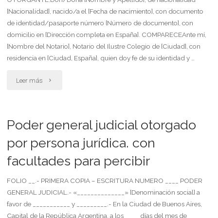
[Nacionalidad], nacido/a el [Fecha de nacimiento], con documento
de identidad/pasaporte número [Número de documento], con
domicilio en [Dirección completa en España]. COMPARECEAnte mí,
[Nombre del Notario], Notario del Ilustre Colegio de [Ciudad], con
residencia en [Ciudad, España], quien doy fe de su identidad y …
"Poder
Leer más
para
sucesorio"
Poder general judicial otorgado
por persona jurídica. con
facultades para percibir
FOLIO __.- PRIMERA COPIA – ESCRITURA NUMERO ____ PODER
GENERAL JUDICIAL.- «______________» [Denominación social] a
favor de ___________ y _________.- En la Ciudad de Buenos Aires,
Capital de la República Argentina, a los ____ días del mes de