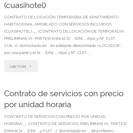
(cuasihotel)
CONTRATO DE LOCACIÓN TEMPORARIA DE APARTAMENTO
HABITACIONAL AMOBLADO CON SERVICIOS INCLUIDOS
(CUASIHOTEL).__ (CONTRATO DE LOCACIÓN DE TEMPORADA)
PRELIMINAR (A- PARTES) Entre el Sr. … (DNI. …<tipo y Nº, CUIT.;
CUIL.>), domiciliado en … en adelante denominado «LOCADOR”,
por una parte y el Sr. … (DNI. … <tipo y Nº, CUIT.; …
"Contrato
Leer más
de
locación
Contrato de servicios con precio
temporaria
por unidad horaria
de
CONTRATO DE SERVICIOS CON PRECIO POR UNIDAD
HORARIA.__ CONTRATO DE SERVICIOS. PRELIMINAR (A- PARTES)
apartamento
Entre el Sr. … (DNI. … y CUIT. …), domiciliado en …, de profesión …,