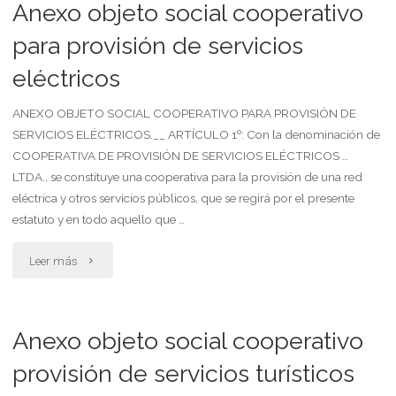
locacion
Anexo objeto social cooperativo
de
para provisión de servicios
eléctricos
servicios
(contrato
ANEXO OBJETO SOCIAL COOPERATIVO PARA PROVISIÓN DE
SERVICIOS ELÉCTRICOS.__ ARTÍCULO 1º: Con la denominación de
de
COOPERATIVA DE PROVISIÓN DE SERVICIOS ELÉCTRICOS …
LTDA., se constituye una cooperativa para la provisión de una red
servicios)"
eléctrica y otros servicios públicos, que se regirá por el presente
estatuto y en todo aquello que …
"Anexo
Leer más
objeto
social
Anexo objeto social cooperativo
cooperativo
provisión de servicios turísticos