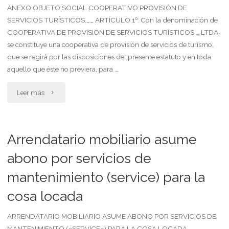
para
ANEXO OBJETO SOCIAL COOPERATIVO PROVISIÓN DE
SERVICIOS TURÍSTICOS.__ ARTÍCULO 1º: Con la denominación de
provisión
COOPERATIVA DE PROVISIÓN DE SERVICIOS TURÍSTICOS … LTDA.
de
se constituye una cooperativa de provisión de servicios de turismo,
que se regirá por las disposiciones del presente estatuto y en toda
servicios
aquello que éste no previera, para …
eléctricos"
"Anexo
Leer más
objeto
social
Arrendatario mobiliario asume
cooperativo
abono por servicios de
mantenimiento (service) para la
provisión
cosa locada
de
servicios
ARRENDATARIO MOBILIARIO ASUME ABONO POR SERVICIOS DE
MANTENIMIENTO («SERVICE») PARA LA COSA LOCADA.__ …