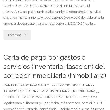
turísticos"
CLÁUSULA … ASUME ABONO DE MANTENIMIENTO. 1- El
LOCATARIO acepta asumir el abonamiento (abonarse), al servicio
oficial de mantenimiento y reparaciones («service») de …, durante la
vigencia del contrato, hasta la restitución al LOCADOR de la …
"Arrendatario
Leer más
mobiliario
asume
Carta de pago por gastos o
abono
servicios (inventario, tasacion) del
corredor inmobiliario (inmobiliaria)
por
servicios
CARTA DE PAGO POR GASTOS O SERVICIOS (INVENTARIO;
TASACIÓN) DEL CORREDOR INMOBILIARIO (INMOBILIARIA).__
de
RECIBO DE GASTOS Y/U HONORARIOS RECIBO. …(requisitos
legales para el librador y lugar, fecha, más nombre, domicilio, CUIT
mantenimiento
y posición tributaria del beneficiario) Recibí/imos la suma de pesos