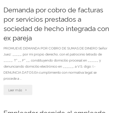
prestacion
Demanda por cobro de facturas
de
por servicios prestados a
sociedad de hecho integrada con
servicios"
ex pareja
PROMUEVE DEMANDA POR COBRO DE SUMAS DE DINERO Señor
Juez: _____, por mi propio derecho, con el patrocinio letrado de
_____, T° __ F° __, constituyendo domicilio procesal en ______ y
denunciando domicilio electrónico en ______, a V.S. digo: I.-
DENUNCIA DATOS En cumplimiento con normativa legal se
procede a …
"Demanda
Leer más
por
cobro