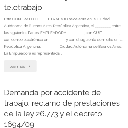
daños
teletrabajo
devolver
solicitando
accesorio
Este CONTRATO DE TELETRABAJO se celebra en la Ciudad
Autónoma de Buenos Aires, República Argentina, el ________ entre
supresión
inservible"
las siguientes Partes: EMPLEADORA: ________, con CUIT ________,
en
con correo electrónico en ________ y con el siguiente domicilio en la
República Argentina: ________, Ciudad Autónoma de Buenos Aires.
sitio
La Empleadora es representada …
pornográfico"
"Contrato
Leer más
de
trabajo
Demanda por accidente de
remoto
trabajo. reclamo de prestaciones
de la ley 26.773 y el decreto
o
1694/09
teletrabajo"