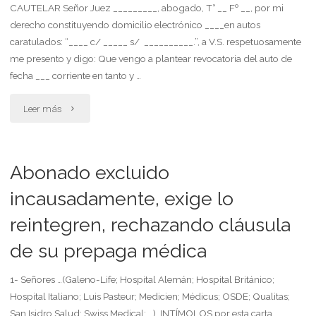
CAUTELAR Señor Juez _________, abogado, T° __ Fº __, por mi
prestaciones
derecho constituyendo domicilio electrónico ____en autos
caratulados: “____ c/ _____ s/ __________.”, a V.S. respetuosamente
de
me presento y digo: Que vengo a plantear revocatoria del auto de
la
fecha ___ corriente en tanto y …
ley
"Abogado
Leer más
26.773
apela
y
denegatoria
Abonado excluido
el
de
incausadamente, exige lo
decreto
reintegren, rechazando cláusula
medida
1694/09"
de su prepaga médica
cautelar
para
1- Señores …(Galeno-Life; Hospital Alemán; Hospital Británico;
Hospital Italiano; Luis Pasteur; Medicien; Médicus; OSDE; Qualitas;
resguardo
San Isidro Salud; Swiss Medical; …), INTÍMOLOS por esta carta