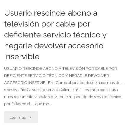
daños
Usuario rescinde abono a
soportados
televisión por cable por
deficiente servicio técnico y
como
negarle devolver accesorio
consecuencia
inservible
de
interrupciones
USUARIO RESCINDE ABONO A TELEVISIÓN POR CABLE POR
DEFICIENTE SERVICIO TÉCNICO Y NEGARLE DEVOLVER
y
ACCESORIO INSERVIBLE 1- Como abonado desde hace más de …
(meses, años) a vuestro servicio (cliente nº…), rescindo con causa
de
nuestro contrato vinculante. 2- Ante mi pedido de servicio técnico
la
por fallas en el …, que me …
prestación
"Usuario
Leer más
deficiente
rescinde