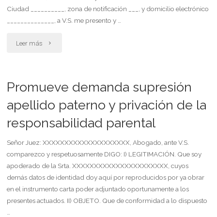
crédito
Ciudad __________, zona de notificación ___, y domicilio electrónico
______________, a V.S. me presento y …
por
"Demanda
Leer más
consumos
exclusión
desconocidos.
del
daño
Promueve demanda supresión
hogar
apellido paterno y privación de la
punitivo"
responsabilidad parental
conyugal.
matrimonio
Señor Juez: XXXXXXXXXXXXXXXXXXXX, Abogado, ante V.S.
comparezco y respetuosamente DIGO: I) LEGITIMACIÓN. Que soy
con
apoderado de la Srta. XXXXXXXXXXXXXXXXXXXXXX, cuyos
demás datos de identidad doy aquí por reproducidos por ya obrar
hijo
en el instrumento carta poder adjuntado oportunamente a los
menor"
presentes actuados. II) OBJETO. Que de conformidad a lo dispuesto
…