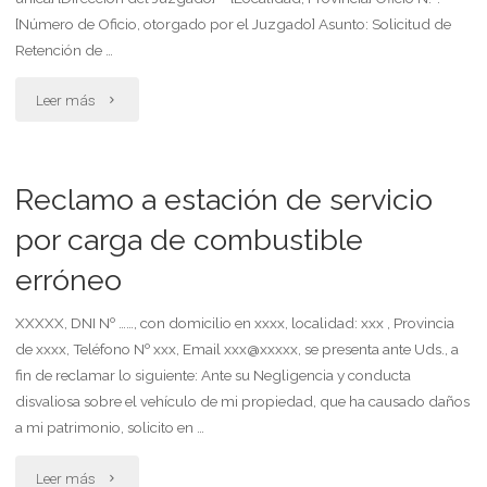
[Número de Oficio, otorgado por el Juzgado] Asunto: Solicitud de
prestacion
privada
Retención de …
de
aunque
"Oficio
Leer más
servicio
podrá
de
de
rescindirlo"
retención
Reclamo a estación de servicio
limpieza"
al
por carga de combustible
erróneo
servicio
penitenciario
XXXXX, DNI Nº ……, con domicilio en xxxx, localidad: xxx , Provincia
de xxxx, Teléfono Nº xxx, Email xxx@xxxxx, se presenta ante Uds., a
bonaerense"
fin de reclamar lo siguiente: Ante su Negligencia y conducta
disvaliosa sobre el vehículo de mi propiedad, que ha causado daños
a mi patrimonio, solicito en …
"Reclamo
Leer más