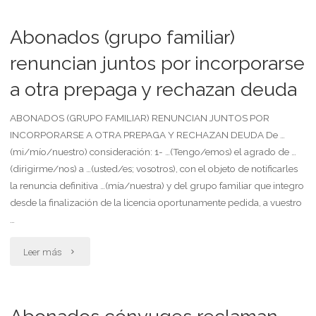
baja
prepaga
Abonados (grupo familiar)
indeclinable"
renuncia
renuncian juntos por incorporarse
a otra prepaga y rechazan deuda
con
efecto
ABONADOS (GRUPO FAMILIAR) RENUNCIAN JUNTOS POR
INCORPORARSE A OTRA PREPAGA Y RECHAZAN DEUDA De …
diferido"
(mi/mío/nuestro) consideración: 1- …(Tengo/emos) el agrado de …
(dirigirme/nos) a …(usted/es; vosotros), con el objeto de notificarles
la renuncia definitiva …(mía/nuestra) y del grupo familiar que integro
desde la finalización de la licencia oportunamente pedida, a vuestro
…
"Abonados
Leer más
(grupo
familiar)