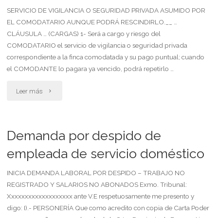
SERVICIO DE VIGILANCIA O SEGURIDAD PRIVADA ASUMIDO POR
EL COMODATARIO AUNQUE PODRÁ RESCINDIRLO.__ …
CLÁUSULA … (CARGAS) 1- Será a cargo y riesgo del
COMODATARIO el servicio de vigilancia o seguridad privada
correspondiente a la finca comodatada y su pago puntual; cuando
el COMODANTE lo pagara ya vencido, podrá repetirlo …
"Servicio
Leer más
de
vigilancia
Demanda por despido de
o
empleada de servicio doméstico
seguridad
INICIA DEMANDA LABORAL POR DESPIDO – TRABAJO NO
REGISTRADO Y SALARIOS NO ABONADOS Exmo. Tribunal:
privada
Xxxxxxxxxxxxxxxxxxx ante V.E respetuosamente me presento y
asumido
digo: I).- PERSONERÍA Que como acredito con copia de Carta Poder