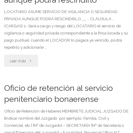
de
LOCATARIO ASUME SERVICIO DE VIGILANCIA O SEGURIDAD
PRIVADA AUNQUE PODRÁ RESCINDIRLO.__ … CLÁUSULA …
limpieza
(CARGAS) 1- Será a cargo y riesgo del LOCATARIO el servicio de
vigilancia o seguridad privada correspondiente a la finca locada y su
en
pago puntual; cuando el LOCADOR lo pagara ya vencido, podrá
un
repetirlo y adicionarle …
edificio
"Locatario
Leer más
que
asume
se
servicio
Oficio de retención al servicio
dara
de
penitenciario bonaerense
por
vigilancia
Oficio de Retención de Haberes MEMBRETE JUDICIAL JUZGADO DE
finalizada
[Indicar nombre del Juzgado, por ejemplo: Familia, Civil y
o
Comercial, etc.] [Nº de Juzgado] – SECRETARÍA [Nº de Secretaría o
la
seguridad
única] [Dirección del Juzgado] – [Localidad, Provincia] Oficio N.º: