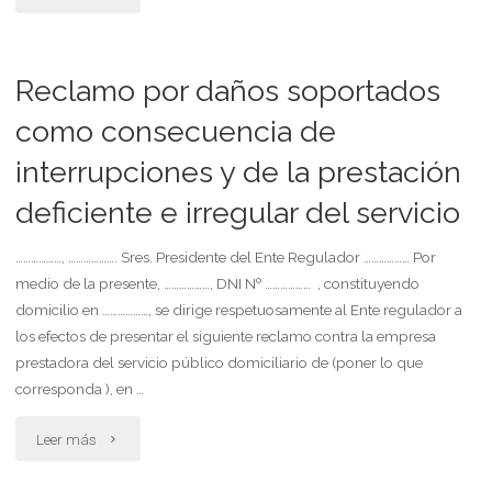
a
estación
Reclamo por daños soportados
de
como consecuencia de
interrupciones y de la prestación
servicio
deficiente e irregular del servicio
por
carga
………………, ………………. Sres. Presidente del Ente Regulador ……………… Por
medio de la presente, ………………, DNI Nº ……………… , constituyendo
de
domicilio en ………………, se dirige respetuosamente al Ente regulador a
los efectos de presentar el siguiente reclamo contra la empresa
combustible
prestadora del servicio público domiciliario de (poner lo que
erróneo"
corresponda ), en …
"Reclamo
Leer más
por