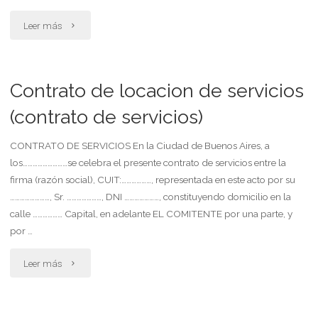
"Promueve
Leer más
demanda
supresión
Contrato de locacion de servicios
apellido
(contrato de servicios)
paterno
CONTRATO DE SERVICIOS En la Ciudad de Buenos Aires, a
los………………………se celebra el presente contrato de servicios entre la
y
firma (razón social), CUIT:………………, representada en este acto por su
privación
……………………, Sr. …………………, DNI …………………, constituyendo domicilio en la
calle ……………… Capital, en adelante EL COMITENTE por una parte, y
de
por …
la
"Contrato
Leer más
responsabilidad
de
parental"