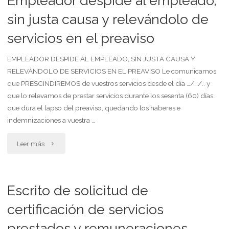
Empleador despide al empleado,
de
sin justa causa y relevándolo de
servicios en el preaviso
facturas
por
EMPLEADOR DESPIDE AL EMPLEADO, SIN JUSTA CAUSA Y
RELEVÁNDOLO DE SERVICIOS EN EL PREAVISO Le comunicamos
servicios
que PRESCINDIREMOS de vuestros servicios desde el día …/…/.. y
que lo relevamos de prestar servicios durante los sesenta (60) días
prestados
que dura el lapso del preaviso, quedando los haberes e
a
indemnizaciones a vuestra …
sociedad
"Empleador
Leer más
de
despide
hecho
al
Escrito de solicitud de
integrada
empleado,
certificación de servicios
con
prestados y remuneraciones
sin