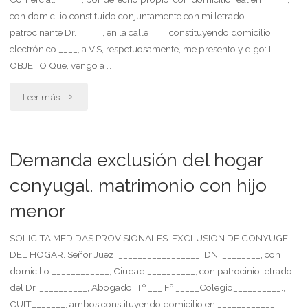
con domicilio constituido conjuntamente con mi letrado
patrocinante Dr. _____, en la calle ___, constituyendo domicilio
electrónico ____, a V.S, respetuosamente, me presento y digo: I.-
OBJETO Que, vengo a …
"Demanda
Leer más
de
daños
Demanda exclusión del hogar
y
conyugal. matrimonio con hijo
menor
perjuicios
contra
SOLICITA MEDIDAS PROVISIONALES. EXCLUSION DE CONYUGE
DEL HOGAR. Señor Juez: _________________, DNI ________, con
tarjeta
domicilio ____________, Ciudad __________, con patrocinio letrado
del Dr. __________, Abogado, Tº ___ Fº _____Colegio__________.,
de
CUIT_______, ambos constituyendo domicilio en ____________,