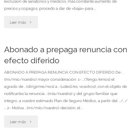
exclusión de sanatorios y médicos, más constante aumento de
su
precios y copagos, procedo a dar de «baja» para …
prepaga
"Abonado
Leer más
médica"
protesta
por
Abonado a prepaga renuncia con
aumento
efecto diferido
de
ABONADO A PREPAGA RENUNCIA CON EFECTO DIFERIDO De …
(mi/mío/nuestro) mayor consideración: 1- …(Tengo/emos) el
precios
agrado de …(dirigirme/nos) a …(usted/es; vosotros), con el objeto de
y
notificarles la renuncia …(mía/nuestra) y del grupo familiar que
integro, a vuestro estimado Plan de Seguro Médico, a partir del …/…/
cambiar
… 2- Motiva …(mi/mío/nuestro) decisión, el …
condiciones.
"Abonado
Leer más
presenta
a