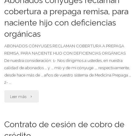
Abonados cónyuges reclaman
renuncian
cobertura a prepaga remisa, para
naciente hijo con deficiencias
juntos
orgánicas
por
incorporarse
ABONADOS CÓNYUGES RECLAMAN COBERTURA A PREPAGA
REMISA, PARA NACIENTE HIJO CON DEFICIENCIAS ORGÁNICAS
a
De nuestra consideración: 1- Nos dirigimos a ustedes, en nuestra
calidad de abonados … y .., mío y de mi cónyuge …, respectivamente,
otra
desde hace más de … años de vuestro sistema de Medicina Prepaga …
prepaga
2- …
y
"Abonados
Leer más
rechazan
cónyuges
deuda"
reclaman
Contrato de cesión de cobro de
cobertura
crédito