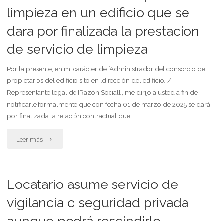
reunión
limpieza en un edificio que se
dara por finalizada la prestacion
para
de servicio de limpieza
contratar
servicio
Por la presente, en mi carácter de [Administrador del consorcio de
propietarios del edificio sito en [dirección del edificio] /
de
Representante legal de [Razón Social]], me dirijo a usted a fin de
notificarle formalmente que con fecha 01 de marzo de 2025 se dará
seguridad
por finalizada la relación contractual que …
vecinal"
"Cd
Leer más
notificando
a
Locatario asume servicio de
la
vigilancia o seguridad privada
aunque podrá rescindirlo
empresa