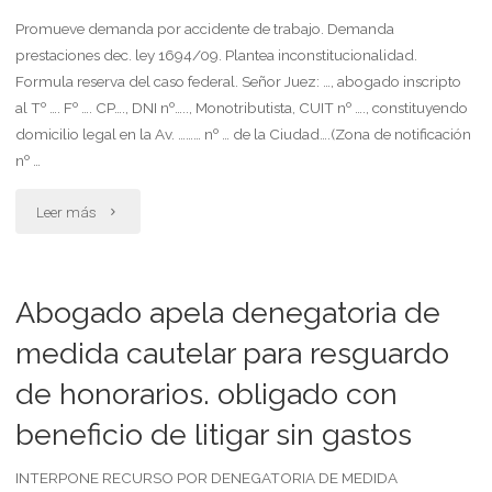
Promueve demanda por accidente de trabajo. Demanda
prestaciones dec. ley 1694/09. Plantea inconstitucionalidad.
Formula reserva del caso federal. Señor Juez: …, abogado inscripto
al Tº …. Fº …. CP…., DNI nº….., Monotributista, CUIT nº …., constituyendo
domicilio legal en la Av. ……… nº … de la Ciudad….(Zona de notificación
nº …
"Demanda
Leer más
por
accidente
Abogado apela denegatoria de
de
medida cautelar para resguardo
de honorarios. obligado con
trabajo.
beneficio de litigar sin gastos
reclamo
de
INTERPONE RECURSO POR DENEGATORIA DE MEDIDA