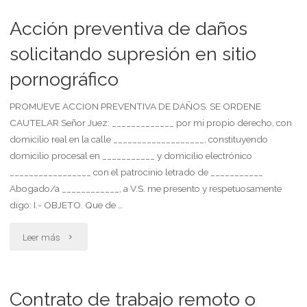
e
abono
Acción preventiva de daños
irregular
a
solicitando supresión en sitio
del
pornográfico
televisión
servicio"
por
PROMUEVE ACCION PREVENTIVA DE DAÑOS. SE ORDENE
CAUTELAR Señor Juez: _____________ por mi propio derecho, con
cable
domicilio real en la calle ___________________, constituyendo
domicilio procesal en ___________ y domicilio electrónico
por
_________________ con el patrocinio letrado de ___________
deficiente
Abogado/a ____________, a V.S. me presento y respetuosamente
digo: I.- OBJETO. Que de …
servicio
"Acción
Leer más
técnico
preventiva
y
de
negarle
Contrato de trabajo remoto o