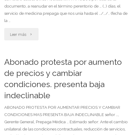
documento, a reanudar en el término perentorio de … (…) días, el
de
servicio de medicina prepaga que nos unía hasta el …/…/.. (fecha de
honorarios.
la …
obligado
"Abonado
Leer más
con
excluido
beneficio
incausadamente,
Abonado protesta por aumento
de
exige
de precios y cambiar
litigar
condiciones. presenta baja
lo
sin
indeclinable
reintegren,
gastos"
rechazando
ABONADO PROTESTA POR AUMENTAR PRECIOS Y CAMBIAR
CONDICIONES MAS PRESENTA BAJA INDECLINABLE señor …,
cláusula
Gerente General, Prepaga Médica … Estimado señor: Ante el cambio
unilateral de las condiciones contractuales, reducción de servicios,
de