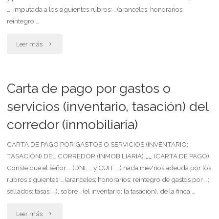
(service)
…, imputada a los siguientes rubros: …(aranceles; honorarios;
reintegro …
para
"Carta
Leer más
la
de
cosa
pago
locada"
Carta de pago por gastos o
por
servicios (inventario, tasación) del
corredor (inmobiliaria)
gastos
o
CARTA DE PAGO POR GASTOS O SERVICIOS (INVENTARIO;
TASACIÓN) DEL CORREDOR (INMOBILIARIA).__ (CARTA DE PAGO)
servicios
Conste que el señor … (DNI. … y CUIT. …) nada me/nos adeuda por los
rubros siguientes: …(aranceles; honorarios; reintegro de gastos por …;
(inventario,
sellados; tasas; …), sobre …(el inventario; la tasación), de la finca …
tasacion)
"Carta
Leer más
del