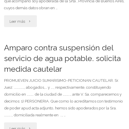
que acompaño soy apoderada de la Srta , Provincia de Buenos Aires,
por
cuyos demás datos obran en …
el
"Demanda
Leer más
comodatario
por
aunque
despido
Amparo contra suspensión del
podrá
de
servicio de agua potable. solicita
rescindirlo"
medida cautelar
empleada
de
PROMUEVEN JUICIO SUMARISIMO-PETICIONAN CAUTELAR. Sr.
Juez: ……………, abogados,… y …., respectivamente, constituyendo
servicio
domicilio en ………. de la ciudad de ……….., ante V. Sa. comparecemos y
decimos: 1) PERSONERIA. Que como lo acreditamos con testimonio
doméstico"
de poder apud acta adjunto, hemos sido apoderados por la Sra.
……….., domiciliada realmente en .., …
"Amparo
Leer más