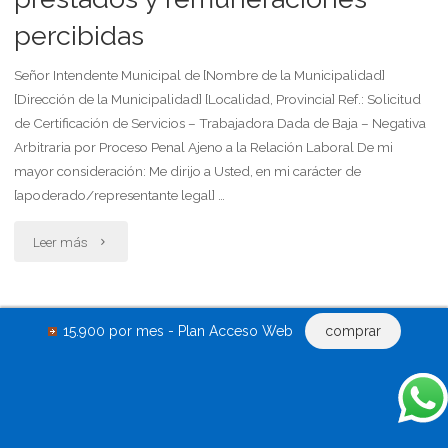
ex
percibidas
justa
pareja"
causa
Señor Intendente Municipal de [Nombre de la Municipalidad]
[Dirección de la Municipalidad] [Localidad, Provincia] Ref.: Solicitud
y
de Certificación de Servicios – Trabajadora Dada de Baja – Negativa
Arbitraria por Proceso Penal Ajeno a la Relación Laboral De mi
relevándolo
mayor consideración: Me dirijo a Usted, en mi carácter de
de
[apoderado/representante legal] …
servicios
"Escrito
Leer más
en
de
el
solicitud
Locador niega rescisión a
15.900 por mes - Plan Acceso Web
comprar
preaviso"
de
inquilino que reprocha deudas
anteriores por servicios y
certificación
expensas
de