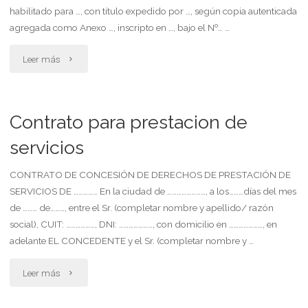
habitacional
habilitado para …, con título expedido por …, según copia autenticada
agregada como Anexo …, inscripto en …, bajo el Nº… …
amoblado
"Contrato
Leer más
con
de
servicios
servicios
Contrato para prestacion de
incluidos
con
servicios
(cuasihotel)"
precio
CONTRATO DE CONCESIÓN DE DERECHOS DE PRESTACIÓN DE
SERVICIOS DE …………… En la ciudad de ……………………, a los………días del mes
por
de ……… de………, entre el Sr. (completar nombre y apellido/ razón
unidad
social), CUIT: ………………, DNI: …………………, con domicilio en …………………, en
adelante EL CONCEDENTE y el Sr. (completar nombre y …
horaria"
"Contrato
Leer más
para