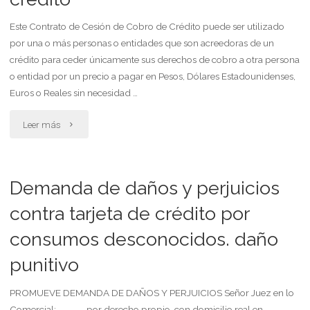
a
Este Contrato de Cesión de Cobro de Crédito puede ser utilizado
por una o más personas o entidades que son acreedoras de un
prepaga
crédito para ceder únicamente sus derechos de cobro a otra persona
remisa,
o entidad por un precio a pagar en Pesos, Dólares Estadounidenses,
Euros o Reales sin necesidad …
para
"Contrato
Leer más
naciente
de
hijo
cesión
Demanda de daños y perjuicios
con
de
contra tarjeta de crédito por
deficiencias
consumos desconocidos. daño
cobro
orgánicas"
punitivo
de
crédito"
PROMUEVE DEMANDA DE DAÑOS Y PERJUICIOS Señor Juez en lo
Comercial: _____, por derecho propio, con domicilio real en _____,