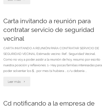
contra
suspensión
Carta invitando a reunión para
del
contratar servicio de seguridad
vecinal
servicio
de
CARTA INVITANDO A REUNIÓN PARA CONTRATAR SERVICIO DE
SEGURIDAD VECINAL Estimado vecino: Ref.: Seguridad Vecinal.
agua
Como no voy a poder asistir a la reunión de hoy, resumo por escrito
nuestra posición y reflexiones: 1- Hay pocas familias interesadas para
potable.
poder solventar los $… por mes (si hubiera … c/u debería …
solicita
"Carta
Leer más
medida
invitando
cautelar"
a
Cd notificando a la empresa de