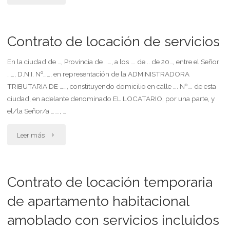
de
corredor
pago
Contrato de locación de servicios
inmobiliario
por
(inmobiliaria)"
En la ciudad de …, Provincia de ……, a los …. de .. de 20…, entre el Señor
……, D.N.I. Nº……, en representación de la ADMINISTRADORA
gastos
TRIBUTARIA DE ……, constituyendo domicilio en calle …. Nº…. de esta
o
ciudad, en adelante denominado EL LOCATARIO, por una parte, y
el/la Señor/a ……., …
servicios
"Contrato
Leer más
(inventario,
de
tasación)
locación
Contrato de locación temporaria
del
de
de apartamento habitacional
corredor
amoblado con servicios incluidos
servicios"
(inmobiliaria)"