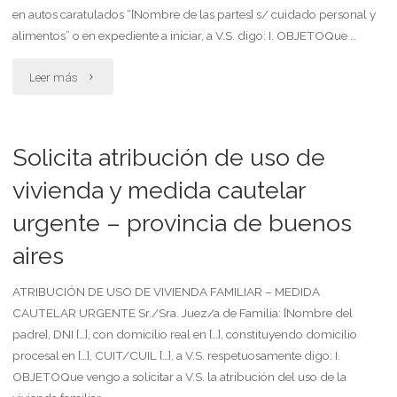
en autos caratulados “[Nombre de las partes] s/ cuidado personal y
domiciliaria"
alimentos” o en expediente a iniciar, a V.S. digo: I. OBJETOQue …
"Solicita
Leer más
atribución
de
Solicita atribución de uso de
uso
vivienda y medida cautelar
urgente – provincia de buenos
de
aires
vivienda
y
ATRIBUCIÓN DE USO DE VIVIENDA FAMILIAR – MEDIDA
CAUTELAR URGENTE Sr./Sra. Juez/a de Familia: [Nombre del
medida
padre], DNI […], con domicilio real en […], constituyendo domicilio
procesal en […], CUIT/CUIL […], a V.S. respetuosamente digo: I.
cautelar
OBJETOQue vengo a solicitar a V.S. la atribución del uso de la
urgente"