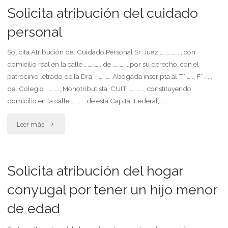
del
Solicita atribución del cuidado
provincia
hogar
personal
de
conyugal
Solicita Atribución del Cuidado Personal Sr. Juez …………….., con
buenos
domicilio real en la calle …………., de …………, por su derecho, con el
como
patrocinio letrado de la Dra. …………. Abogada inscripta al T° ….., F° …..,
aires"
medida
del Colegio …………, Monotributista, CUIT……………, constituyendo
domicilio en la calle ………… de esta Capital Federal, …
urgente"
"Solicita
Leer más
atribución
del
Solicita atribución del hogar
cuidado
conyugal por tener un hijo menor
de edad
personal"