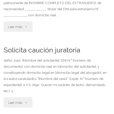
patrocinante de [NOMBRE COMPLETO DEL EXTRANJERO], de
nacionalidad ____________, titular del DNI para extranjeros N°
_____________, con domicilio real …
"Solicita
Leer más
carta
de
Solicita caución juratoria
ciudadanía
Señor Juez: [Nombre del solicitante], DNI N.º [número de
documento], con domicilio real en [domicilio del solicitante], y
argentina
constituyendo domicilio legal en [domicilio legal del abogado], en
(también
los autos caratulados “[Nombre del caso]”, Expte. N.º [número de
expediente], a V.S. digo: Que en mi carácter de [actor, demandado,
conocida
etc.], y …
como
"Solicita
Leer más
carta
caución