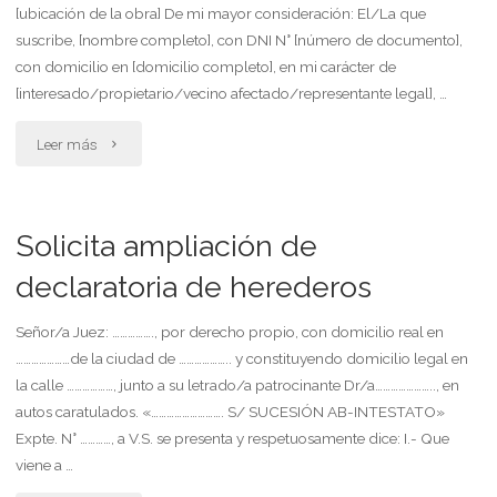
[ubicación de la obra] De mi mayor consideración: El/La que
suscribe, [nombre completo], con DNI N° [número de documento],
con domicilio en [domicilio completo], en mi carácter de
[interesado/propietario/vecino afectado/representante legal], …
"Solicita
Leer más
al
municipio
Solicita ampliación de
que
declaratoria de herederos
evite
Señor/a Juez: ……………., por derecho propio, con domicilio real en
…………………de la ciudad de ……………….. y constituyendo domicilio legal en
o
la calle ………………, junto a su letrado/a patrocinante Dr/a………………….., en
suspenda
autos caratulados. «………………………. S/ SUCESIÓN AB-INTESTATO»
Expte. N° …………, a V.S. se presenta y respetuosamente dice: I.- Que
el
viene a …