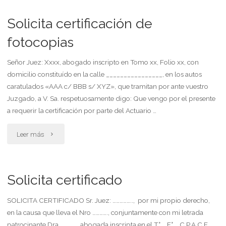
de
juratoria"
Solicita certificación de
nacionalidad),
fotocopias
orientado
Señor Juez: Xxxx, abogado inscripto en Tomo xx, Folio xx, con
a
domicilio constituído en la calle ________________, en los autos
caratulados «AAA c/ BBB s/ XYZ», que tramitan por ante vuestro
persona
Juzgado, a V. Sa. respetuosamente digo: Que vengo por el presente
que
a requerir la certificación por parte del Actuario …
ya
"Solicita
Leer más
posee
certificación
dni
de
Solicita certificado
de
fotocopias"
SOLICITA CERTIFICADO Sr. Juez: …………….., por mi propio derecho,
extranjero
en la causa que lleva el Nro …………., conjuntamente con mi letrada
patrocinante Dra. …………., abogada inscripta en el T° … F° … C.P.A.C.F.