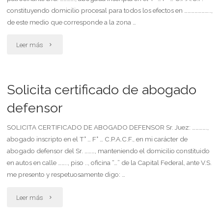
en
constituyendo domicilio procesal para todos los efectos en …………………..,
de este medio que corresponde a la zona …
argentina,
conforme
"Solicita
Leer más
a
certificado"
lo
Solicita certificado de abogado
previsto
defensor
en
SOLICITA CERTIFICADO DE ABOGADO DEFENSOR Sr. Juez: ………….,
abogado inscripto en el T° … F° … C.P.A.C.F., en mi carácter de
el
abogado defensor del Sr. ………, manteniendo el domicilio constituido
artículo
en autos en calle …….., piso .., oficina “…” de la Capital Federal, ante V.S.
me presento y respetuosamente digo: …
2
"Solicita
Leer más
inciso
certificado
2