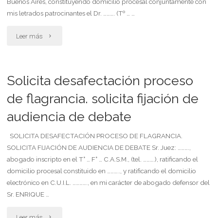
Buenos Aires, constituyendo domicilio procesal conjuntamente con
vivienda.
mis letrados patrocinantes el Dr. ………. (Tº … …
solicita
"Solicita
Leer más
medida
constituirse
cautelar
como
Solicita desafectación proceso
urgente"
parte
de flagrancia. solicita fijación de
audiencia de debate
querellante.
constituye
SOLICITA DESAFECTACIÓN PROCESO DE FLAGRANCIA.
SOLICITA FIJACIÓN DE AUDIENCIA DE DEBATE Sr. Juez: ……….,
domicilio.
abogado inscripto en el T° … F° … C.A.S.M., (tel. ……….), ratificando el
domicilio procesal constituido en ……….., y ratificando el domicilio
solicita
electrónico en C.U.I.L. …………., en mi carácter de abogado defensor del
fotocopias.
Sr. ENRIQUE …
autoriza"
"Solicita
Leer más