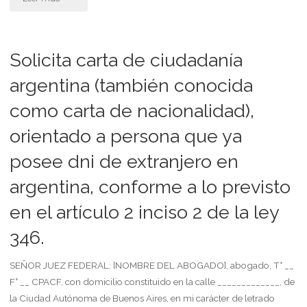
caducidad
de
Solicita carta de ciudadanía
prueba
argentina (también conocida
como carta de nacionalidad),
testimonial
orientado a persona que ya
parte
posee dni de extranjero en
demandada"
argentina, conforme a lo previsto
en el artículo 2 inciso 2 de la ley
346.
SEÑOR JUEZ FEDERAL: [NOMBRE DEL ABOGADO], abogado, T° __
F° __ CPACF, con domicilio constituido en la calle _____________, de
la Ciudad Autónoma de Buenos Aires, en mi carácter de letrado