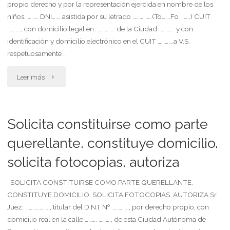
propio derecho y por la representación ejercida en nombre de los
niños………… DNI……, asistida por su letrado …………….(To…….Fo ……..) CUIT
……….., con domicilio legal en…………….. de la Ciudad………….. y con
identificación y domicilio electrónico en el CUIT ………….a V.S.
respetuosamente …
"Solicita
Leer más
afectación
al
Solicita constituirse como parte
régimen
querellante. constituye domicilio.
solicita fotocopias. autoriza
de
protección
SOLICITA CONSTITUIRSE COMO PARTE QUERELLANTE.
CONSTITUYE DOMICILIO. SOLICITA FOTOCOPIAS. AUTORIZA Sr.
de
Juez: ……………….., titular del D.N.I. Nº ………….., por derecho propio, con
domicilio real en la calle ………. ………., de esta Ciudad Autónoma de
la