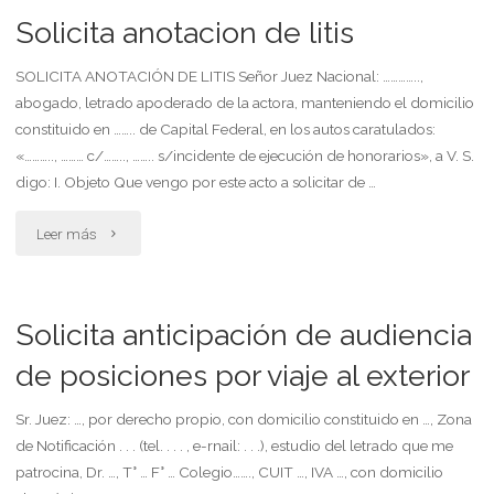
de
Solicita anotacion de litis
la
SOLICITA ANOTACIÓN DE LITIS Señor Juez Nacional: …………..,
abogado, letrado apoderado de la actora, manteniendo el domicilio
declaratoria
constituido en …….. de Capital Federal, en los autos caratulados:
de
«……….., ……… c/…….., …….. s/incidente de ejecución de honorarios», a V. S.
digo: I. Objeto Que vengo por este acto a solicitar de …
herederos
"Solicita
Leer más
a
anotacion
favor
de
Solicita anticipación de audiencia
de
litis"
de posiciones por viaje al exterior
la
nieta
Sr. Juez: …, por derecho propio, con domicilio constituido en …, Zona
de Notificación . . . (tel. . . . , e-rnail: . . .), estudio del letrado que me
de
patrocina, Dr. …, T° … F° … Colegio……., CUIT …, IVA …, con domicilio