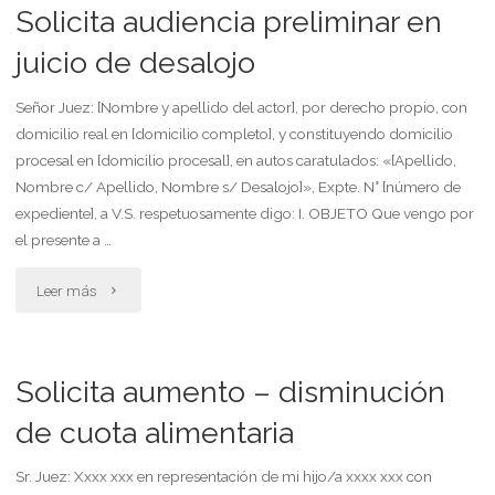
por
Solicita audiencia preliminar en
alimento
juicio de desalojo
en
Señor Juez: [Nombre y apellido del actor], por derecho propio, con
domicilio real en [domicilio completo], y constituyendo domicilio
forma
procesal en [domicilio procesal], en autos caratulados: «[Apellido,
virtual"
Nombre c/ Apellido, Nombre s/ Desalojo]», Expte. N° [número de
expediente], a V.S. respetuosamente digo: I. OBJETO Que vengo por
el presente a …
"Solicita
Leer más
audiencia
preliminar
Solicita aumento – disminución
en
de cuota alimentaria
juicio
Sr. Juez: Xxxx xxx en representación de mi hijo/a xxxx xxx con