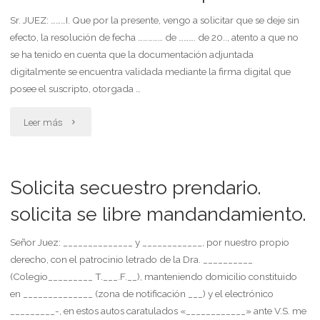
solicita
Sr. JUEZ: ………I. Que por la presente, vengo a solicitar que se deje sin
efecto, la resolución de fecha …………… de ………. de 20.., atento a que no
fotocopias"
se ha tenido en cuenta que la documentación adjuntada
digitalmente se encuentra validada mediante la firma digital que
posee el suscripto, otorgada …
"Solicita
Leer más
se
deje
Solicita secuestro prendario.
sin
solicita se libre mandandamiento.
efecto.
Señor Juez: ______________ y ____________, por nuestro propio
derecho, con el patrocinio letrado de la Dra. __________
manifiesta.
(Colegio_________ T.___.F.__), manteniendo domicilio constituido
solicita
en ______________ (zona de notificación ___) y el electrónico
_________-, en estos autos caratulados «____________» ante V.S. me