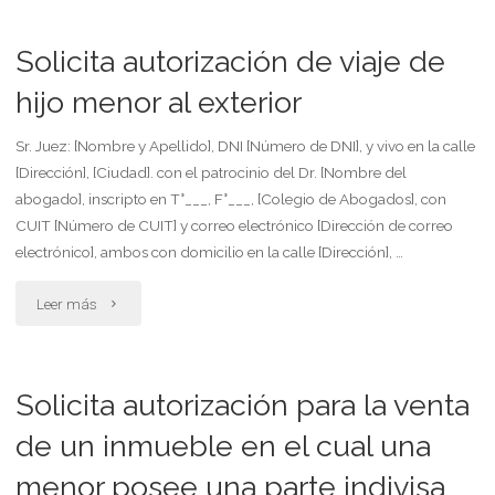
auto
de
Solicita autorización de viaje de
identidad
hijo menor al exterior
de
Sr. Juez: [Nombre y Apellido], DNI [Número de DNI], y vivo en la calle
[Dirección], [Ciudad]. con el patrocinio del Dr. [Nombre del
persona"
abogado], inscripto en T°___, F°___, [Colegio de Abogados], con
CUIT [Número de CUIT] y correo electrónico [Dirección de correo
electrónico], ambos con domicilio en la calle [Dirección], …
"Solicita
Leer más
autorización
de
Solicita autorización para la venta
viaje
de un inmueble en el cual una
menor posee una parte indivisa
de