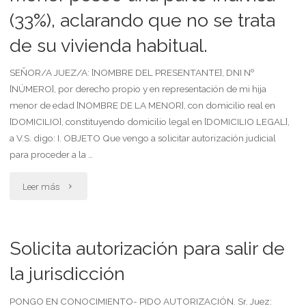
(33%), aclarando que no se trata
hijo
de su vivienda habitual.
menor
al
SEÑOR/A JUEZ/A: [NOMBRE DEL PRESENTANTE], DNI Nº
[NÚMERO], por derecho propio y en representación de mi hija
exterior"
menor de edad [NOMBRE DE LA MENOR], con domicilio real en
[DOMICILIO], constituyendo domicilio legal en [DOMICILIO LEGAL],
a V.S. digo: I. OBJETO Que vengo a solicitar autorización judicial
para proceder a la …
"Solicita
Leer más
autorización
para
Solicita autorización para salir de
la
la jurisdicción
venta
PONGO EN CONOCIMIENTO- PIDO AUTORIZACIÓN. Sr. Juez: