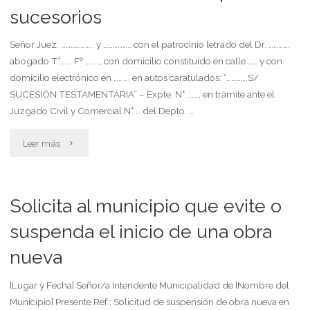
en
sucesorios
extraña
Señor Juez: ……………….. y ……………., con el patrocinio letrado del Dr. …………,
abogado T°……. Fº ………, con domicilio constituido en calle …… y con
jurisdicción"
domicilio electrónico en ………, en autos caratulados: “………….S/
SUCESIÓN TESTAMENTARIA” – Expte. N° ……., en trámite ante el
Juzgado Civil y Comercial N° … del Depto. …
"Solicita
Leer más
acumulación
de
Solicita al municipio que evite o
procesos
suspenda el inicio de una obra
nueva
sucesorios"
[Lugar y Fecha] Señor/a Intendente Municipalidad de [Nombre del
Municipio] Presente Ref.: Solicitud de suspensión de obra nueva en