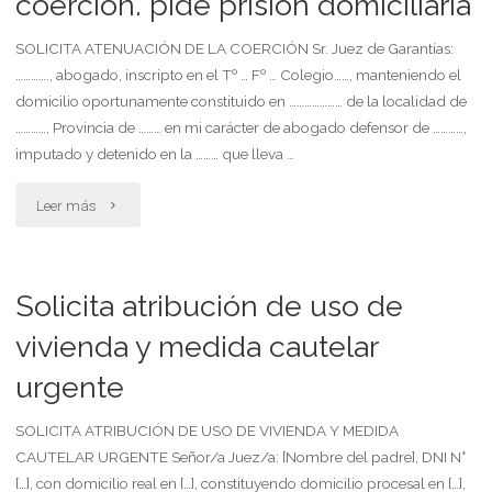
coerción. pide prisión domiciliaria
SOLICITA ATENUACIÓN DE LA COERCIÓN Sr. Juez de Garantías:
…………., abogado, inscripto en el Tº … Fº … Colegio……, manteniendo el
domicilio oportunamente constituido en ………………… de la localidad de
…………, Provincia de ……… en mi carácter de abogado defensor de …………,
imputado y detenido en la ……… que lleva …
"Solicita
Leer más
atenuación
de
Solicita atribución de uso de
la
vivienda y medida cautelar
urgente
coerción.
pide
SOLICITA ATRIBUCIÓN DE USO DE VIVIENDA Y MEDIDA
CAUTELAR URGENTE Señor/a Juez/a: [Nombre del padre], DNI N°
prisión
[…], con domicilio real en […], constituyendo domicilio procesal en […],