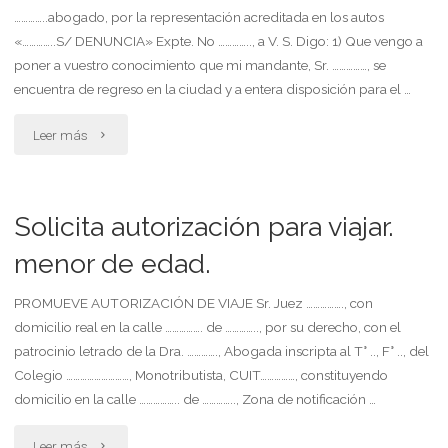
…………..abogado, por la representación acreditada en los autos
de
«…………..S/ DENUNCIA» Expte. No ………….., a V. S. Digo: 1) Que vengo a
un
poner a vuestro conocimiento que mi mandante, Sr. ……………, se
encuentra de regreso en la ciudad y a entera disposición para el …
inmueble
"Solicita
Leer más
en
autorización
el
para
Solicita autorización para viajar.
cual
salir
menor de edad.
una
de
menor
PROMUEVE AUTORIZACIÓN DE VIAJE Sr. Juez ……………., con
domicilio real en la calle ……………. de ………….., por su derecho, con el
la
posee
patrocinio letrado de la Dra. …………., Abogada inscripta al T° .., F° .., del
jurisdicción"
Colegio ………………………, Monotributista, CUIT……………, constituyendo
una
domicilio en la calle …………….. de ………….., Zona de notificación …
parte
"Solicita
Leer más