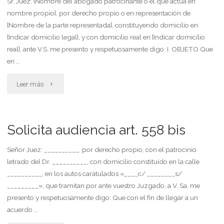
Sr. Juez: [Nombre del abogado patrocinante o el que actúa en
nombre propio], por derecho propio o en representación de
[Nombre de la parte representada], constituyendo domicilio en
[Indicar domicilio legal], y con domicilio real en [Indicar domicilio
real], ante V.S. me presento y respetuosamente digo: I. OBJETO Que
en …
"Solicita
Leer más
atribución
del
Solicita audiencia art. 558 bis
hogar
Señor Juez: __________, por derecho propio, con el patrocinio
letrado del Dr. __________, con domicilio constituído en la calle
conyugal
__________, en los autos caratulados «____c/ ________s/
por
_________», que tramitan por ante vuestro Juzgado, a V. Sa. me
presento y respetuosamente digo: Que con el fín de llegar a un
tener
acuerdo …
un