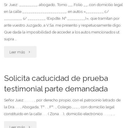
litigar
Sr. Juez: _________, abogado, Tomo __, Folio __, con domicilio legal
en la calle ______________________, en autos «_________ c/
sin
_________ s/ _________ (Expdte. Nº _________)», que tramitan por
gastos
ante vuestro Juzgado, a V.Sa. me presento y respetuosamente digo:
Que dada la imposibilidad de acceder a los autos mencionados ut
un
supra …
juicio
"Solicita
Leer más
de
búsqueda"
alimentos"
Solicita caducidad de prueba
testimonial parte demandada
Señor Juez: . . . . . ., por derecho propio, con el patrocinio letrado de
la Dra. . . ., Abogada, Tº . ., Fº. ., Colegio……….., con domicilio legal
constituido en la calle . . . ( Zona . . ), domicilio electrónico . . . . ., …
"Solicita
Leer más