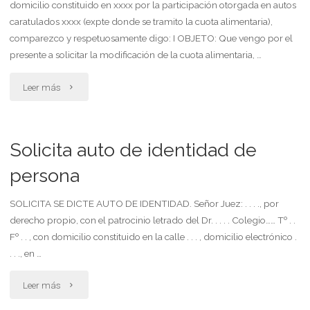
domicilio constituido en xxxx por la participación otorgada en autos
de
caratulados xxxx (expte donde se tramito la cuota alimentaria),
desalojo"
comparezco y respetuosamente digo: I OBJETO: Que vengo por el
presente a solicitar la modificación de la cuota alimentaria, …
"Solicita
Leer más
aumento
–
Solicita auto de identidad de
disminución
persona
de
SOLICITA SE DICTE AUTO DE IDENTIDAD. Señor Juez: . . . ., por
derecho propio, con el patrocinio letrado del Dr. . . . . Colegio…… Tº . .
cuota
Fº . . , con domicilio constituido en la calle . . . , domicilio electrónico .
alimentaria"
. . ., en …
"Solicita
Leer más