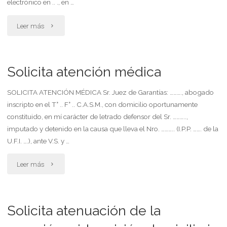
electrónico en .. ., en …
la
causante
"Solicita
Leer más
por
anticipación
derecho
de
Solicita atención médica
de
audiencia
SOLICITA ATENCIÓN MÉDICA Sr. Juez de Garantías: ………., abogado
inscripto en el T° .. F° .. C.A.S.M., con domicilio oportunamente
representación"
de
constituido, en mí carácter de letrado defensor del Sr. ………..,
posiciones
imputado y detenido en la causa que lleva el Nro. ……….. (I.P.P. ……. de la
U.F.I. ….), ante V.S. y …
por
"Solicita
Leer más
viaje
atención
al
médica"
Solicita atenuación de la
exterior"