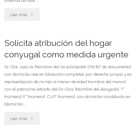
vivienda familiar …
"Solicita
Leer más
atribución
de
Solicita atribución del hogar
uso
conyugal como medida urgente
de
Sr./Sra. Juez/a: [Nombre del/la solicitante], DNI [N° de documento],
con domicilio real en [dirección completa], por derecho propio y en
vivienda
representación de mi hijo/a menor de edad [nombre del menor],
y
con el patrocinio letrado del Dr./Dra. [Nombre del abogado], T°
[número], F° [número], CUIT [número], con domicilio constituido en
medida
[domicilio …
cautelar
"Solicita
Leer más
urgente
atribución
–