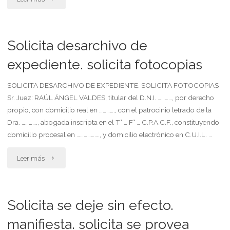
desafectación
proceso
Solicita desarchivo de
de
expediente. solicita fotocopias
flagrancia.
SOLICITA DESARCHIVO DE EXPEDIENTE. SOLICITA FOTOCOPIAS
Sr. Juez: RAÚL ÁNGEL VALDES, titular del D.N.I. …………, por derecho
solicita
propio, con domicilio real en …………., con el patrocinio letrado de la
fijación
Dra. …………., abogada inscripta en el T° … F° … C.P.A.C.F., constituyendo
domicilio procesal en ………………., y domicilio electrónico en C.U.I.L. …
de
"Solicita
Leer más
audiencia
desarchivo
de
de
Solicita se deje sin efecto.
debate"
expediente.
manifiesta. solicita se provea