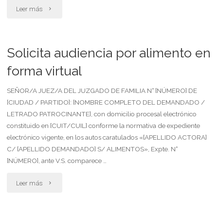
"Solicita
Leer más
hijo
audiencia
menor
art.
Solicita audiencia por alimento en
de
558
forma virtual
edad"
bis"
SEÑOR/A JUEZ/A DEL JUZGADO DE FAMILIA N° [NÚMERO] DE
[CIUDAD / PARTIDO]: [NOMBRE COMPLETO DEL DEMANDADO /
LETRADO PATROCINANTE], con domicilio procesal electrónico
constituido en [CUIT/CUIL] conforme la normativa de expediente
electrónico vigente, en los autos caratulados «[APELLIDO ACTORA]
C/ [APELLIDO DEMANDADO] S/ ALIMENTOS», Expte. N°
[NÚMERO], ante V.S. comparece …
"Solicita
Leer más
audiencia