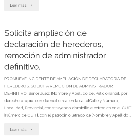
inicio
"Solicita
Leer más
de
ampliación
una
de
Solicita ampliación de
obra
declaratoria
declaración de herederos,
nueva"
remoción de administrador
de
definitivo.
herederos"
PROMUEVE INCIDENTE DE AMPLIACIÓN DE DECLARATORIA DE
HEREDEROS. SOLICITA REMOCIÓN DE ADMINISTRADOR
DEFINITIVO. Señor Juez: [Nombre y Apellido del Peticionante], por
derecho propio, con domicilio real en la calle[Calle y Número,
Localidad, Provincia], constituyendo domicilio electrónico en el CUIT
[Número de CUIT], con el patrocinio letrado de [Nombre y Apellido …
"Solicita
Leer más