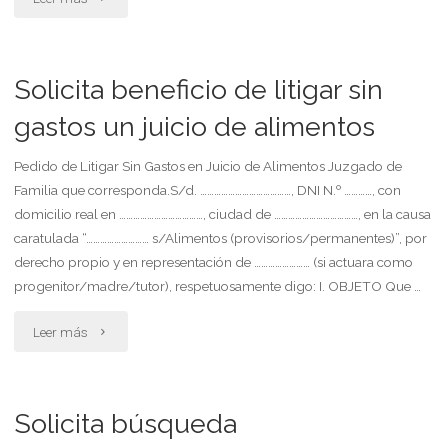
indivisa
autorización
(33%),
para
Solicita beneficio de litigar sin
aclarando
viajar.
gastos un juicio de alimentos
que
menor
Pedido de Litigar Sin Gastos en Juicio de Alimentos Juzgado de
no
Familia que corresponda.S/d. …………………………………, DNI N.º …………, con
de
domicilio real en ………………………………, ciudad de ………………………………, en la causa
se
edad."
caratulada “……………………… s/Alimentos (provisorios/permanentes)”, por
trata
derecho propio y en representación de …………………… (si actuara como
progenitor/madre/tutor), respetuosamente digo: I. OBJETO Que …
de
"Solicita
Leer más
su
beneficio
vivienda
de
habitual."
Solicita búsqueda