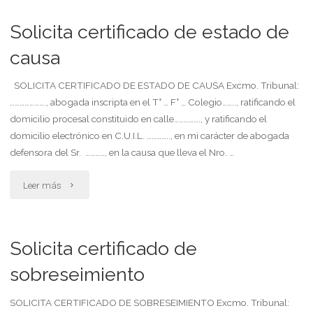
de
Solicita certificado de estado de
de
abogado
causa
la
defensor"
ley
SOLICITA CERTIFICADO DE ESTADO DE CAUSA Excmo. Tribunal:
…………………., abogada inscripta en el T° … F° … Colegio…….., ratificando el
346."
domicilio procesal constituido en calle……………., y ratificando el
domicilio electrónico en C.U.I.L. ………….., en mi carácter de abogada
defensora del Sr. …………, en la causa que lleva el Nro. …
"Solicita
Leer más
certificado
de
Solicita certificado de
estado
sobreseimiento
de
SOLICITA CERTIFICADO DE SOBRESEIMIENTO Excmo. Tribunal: