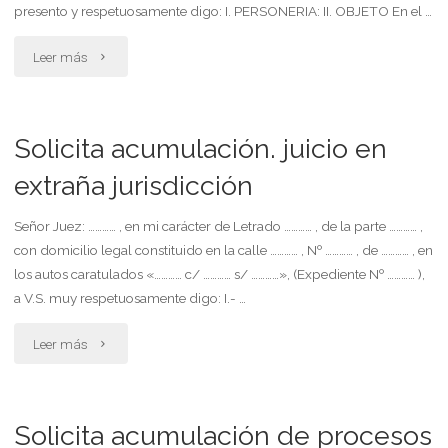
se
presento y respetuosamente digo: I. PERSONERIA: II. OBJETO En el …
provea"
"Solicita
Leer más
secuestro
prendario.
Solicita acumulación. juicio en
solicita
extraña jurisdicción
se
Señor Juez: ………… , en mi carácter de Letrado ………… , de la parte ………… ,
con domicilio legal constituido en la calle ………… , Nº ………… , de ………… , en
libre
los autos caratulados «………… c/ ………… s/ …………», (Expediente Nº ………… ),
mandandamiento."
a V.S. muy respetuosamente digo: I.- …
"Solicita
Leer más
acumulación.
juicio
Solicita acumulación de procesos