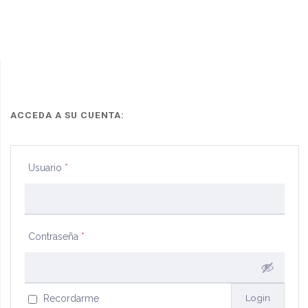
librar
nuevo
oficio
de
embargo
ACCEDA A SU CUENTA:
de
Usuario
*
remuneraciones
a
empleado
Contraseña
*
con
aplicación
Recordarme
de