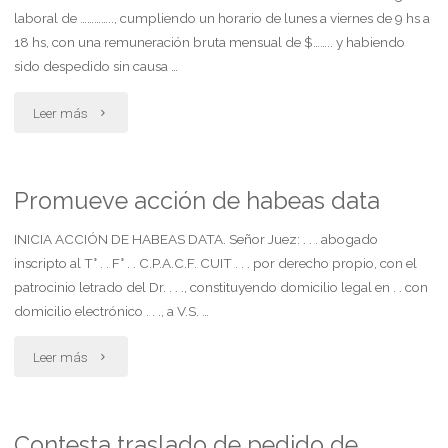
laboral de ………….., cumpliendo un horario de lunes a viernes de 9 hs a
18 hs, con una remuneración bruta mensual de $…….. y habiendo
sido despedido sin causa …
"Telegrama
Leer más
del
trabajador.
Promueve acción de habeas data
intima
INICIA ACCIÓN DE HABEAS DATA. Señor Juez: . . . abogado
inscripto al T° . . F° . . C.P.A.C.F. CUIT . . . por derecho propio, con el
pago
patrocinio letrado del Dr. . . ., constituyendo domicilio legal en . . con
domicilio electrónico . . ., a V.S. …
de
indemnización
"Promueve
Leer más
por
acción
despido
de
Contesta traslado de pedido de