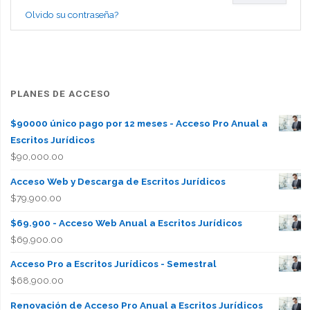
Olvido su contraseña?
multa
a
la
PLANES DE ACCESO
empleadora
$90000 único pago por 12 meses - Acceso Pro Anual a
por
Escritos Jurídicos
$
90,000.00
cada
Acceso Web y Descarga de Escritos Jurídicos
día
$
79,900.00
de
$69.900 - Acceso Web Anual a Escritos Jurídicos
$
69,900.00
retardo"
Acceso Pro a Escritos Jurídicos - Semestral
$
68,900.00
Renovación de Acceso Pro Anual a Escritos Jurídicos