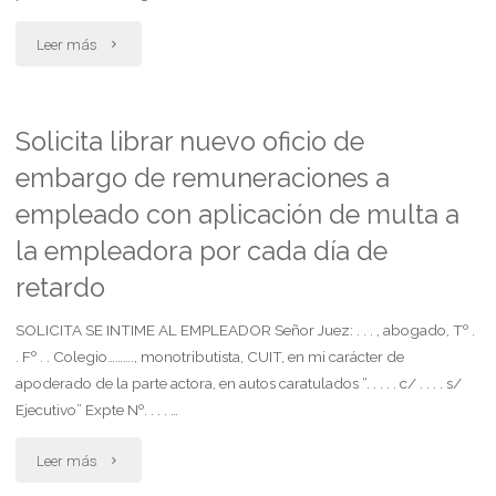
mediación."
"Contesta
Leer más
demanda.
plantea
Solicita librar nuevo oficio de
embargo de remuneraciones a
caducidad
empleado con aplicación de multa a
de
la empleadora por cada día de
mediación"
retardo
SOLICITA SE INTIME AL EMPLEADOR Señor Juez: . . . , abogado, Tº .
. Fº . . Colegio………., monotributista, CUIT, en mi carácter de
apoderado de la parte actora, en autos caratulados “. . . . . c/ . . . . s/
Ejecutivo” Expte Nº. . . . …
"Solicita
Leer más