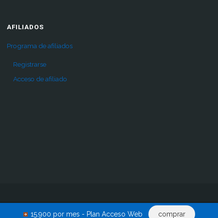
AFILIADOS
Programa de afiliados
Registrarse
Acceso de afiliado
Inicio
Pro
Comprar
Renovar acceso
Descargas
15.900 por mes - Plan Acceso Web
comprar