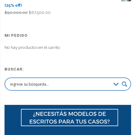
(25% off)
El
El
$
90,000.00
$
67,500.00
precio
precio
original
actual
era:
es:
MI PEDIDO
$90,000.00.
$67,500.00.
No hay productos en el carrito.
BUSCAR: