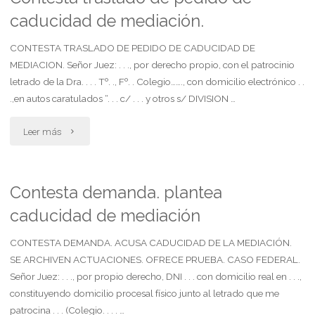
sin
caducidad de mediación.
habeas
causa.
data"
CONTESTA TRASLADO DE PEDIDO DE CADUCIDAD DE
MEDIACION. Señor Juez: . . ., por derecho propio, con el patrocinio
doble
letrado de la Dra. . . . Tº. ., Fº. . Colegio……., con domicilio electrónico . .
.,en autos caratulados “. . . c/ . . . y otros s/ DIVISION …
indemnización"
"Contesta
Leer más
traslado
de
Contesta demanda. plantea
caducidad de mediación
pedido
de
CONTESTA DEMANDA. ACUSA CADUCIDAD DE LA MEDIACIÓN.
SE ARCHIVEN ACTUACIONES. OFRECE PRUEBA. CASO FEDERAL.
caducidad
Señor Juez: . . ., por propio derecho, DNI . . . con domicilio real en . . .,
constituyendo domicilio procesal físico junto al letrado que me
de
patrocina . . . (Colegio. . . . …