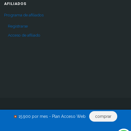
AFILIADOS
Programa de afiliados
Registrarse
Acceso de afiliado
Inicio
Pro
Comprar
Renovar acceso
Descargas
15.900 por mes - Plan Acceso Web
comprar
Acceder
0 productos