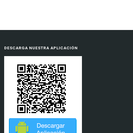
DESCARGA NUESTRA APLICACIÓN