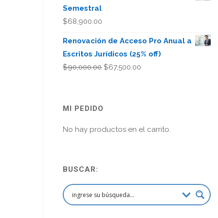
Semestral
$
68,900.00
Renovación de Acceso Pro Anual a
Escritos Jurídicos (25% off)
El
El
$
90,000.00
$
67,500.00
precio
precio
original
actual
era:
es:
MI PEDIDO
$90,000.00.
$67,500.00.
No hay productos en el carrito.
BUSCAR: