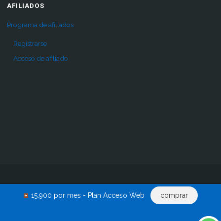
AFILIADOS
Programa de afiliados
Registrarse
Acceso de afiliado
Inicio
Pro
Comprar
Renovar acceso
Descargas
15.900 por mes - Plan Acceso Web
comprar
Acceder
0 productos