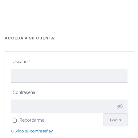
de
reclamación
de
filiación
ACCEDA A SU CUENTA:
extramatrimonial"
Usuario
*
Contraseña
*
Recordarme
Olvido su contraseña?