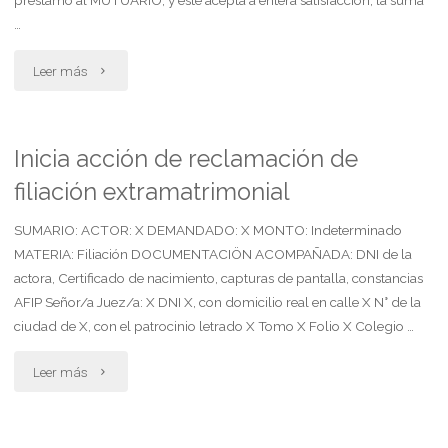
préstamo al MUTUARIO, y este acepta a entera satisfacción, la suma
…
"Contrato
Leer más
de
préstamo
Inicia acción de reclamación de
filiación extramatrimonial
dinerario"
SUMARIO: ACTOR: X DEMANDADO: X MONTO: Indeterminado
MATERIA: Filiación DOCUMENTACIÖN ACOMPAÑADA: DNI de la
actora, Certificado de nacimiento, capturas de pantalla, constancias
AFIP Señor/a Juez/a: X DNI X, con domicilio real en calle X N° de la
ciudad de X, con el patrocinio letrado X Tomo X Folio X Colegio …
"Inicia
Leer más
acción