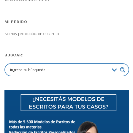
precio
precio
original
actual
era:
es:
MI PEDIDO
$90,000.00.
$67,500.00.
No hay productos en el carrito.
BUSCAR: