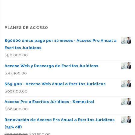
PLANES DE ACCESO
$90000 único pago por 12 meses - Acceso Pro Anual a
Escritos Jurídicos
$
90,000.00
Acceso Web y Descarga de Escritos Jurídicos
$
79,900.00
$69.900 - Acceso Web Anual a Escritos Jurídicos
$
69,900.00
Acceso Pro a Escritos Jurídicos - Semestral
$
68,900.00
Renovación de Acceso Pro Anual a Escritos Jurídicos
(25% off)
El
El
$
90,000.00
$
67,500.00