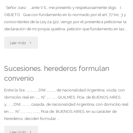
fondos
incidente
Señor Juez: …ante V.S., me presento y respetuosamente digo. I.
a
OBJETO Que con fundamento en lo normado por el art. 77 Inc. 3 y
de
concordantes de la Ley 24.522, vengo por el presente a peticionar la
los
declaración de mi propia quiebra, petición que fundamento en las …
revisión"
efectos
"Concursos
Leer más
de
y
que,
quiebras.
Sucesiones. herederos formulan
en
convenio
solicita
caso
propia
Entre la Sra. ……………, DNI …………, de nacionalidad Argentina, viuda, con
de
domicilio real en ……. N° ….., ….., QUILMES, Pcia. de BUENOS AIRES;
quiebra"
y…….., DNI …………, casada, de nacionalidad Argentina, con domicilio real
corresponder,
en ……. N° ….., ……., ………, Pcia de. BUENOS AIRES, en su carácter de
herederos, deciden formular …
el
"Sucesiones.
actor
Leer más