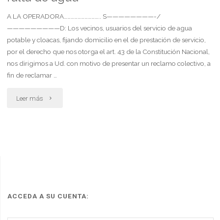
en
A LA OPERADORA………………………….. S————————-/
—————————D: Los vecinos, usuarios del servicio de agua
el
potable y cloacas, fijando domicilio en el de prestación de servicio,
por el derecho que nos otorga el art. 43 de la Constitución Nacional,
sistema"
nos dirigimos a Ud. con motivo de presentar un reclamo colectivo, a
fin de reclamar …
"Modelo
Leer más
de
reclamo
colectivo
por
falta
ACCEDA A SU CUENTA:
de