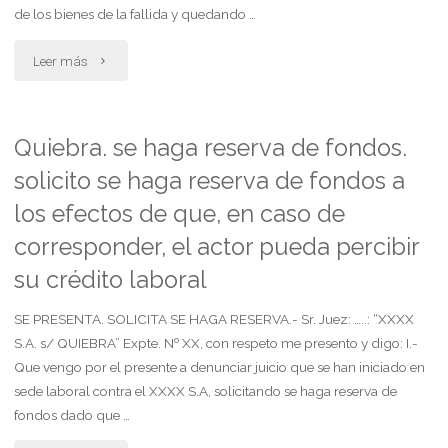
de los bienes de la fallida y quedando …
trabajador"
marca
"Informe
Leer más
registrada"
final
del
Quiebra. se haga reserva de fondos.
solicito se haga reserva de fondos a
sindico.
los efectos de que, en caso de
art.
corresponder, el actor pueda percibir
218
su crédito laboral
ley
SE PRESENTA. SOLICITA SE HAGA RESERVA.- Sr. Juez: …..: “XXXX
de
S.A. s/ QUIEBRA” Expte. Nº XX, con respeto me presento y digo: I.-
Que vengo por el presente a denunciar juicio que se han iniciado en
concursos
sede laboral contra el XXXX S.A, solicitando se haga reserva de
fondos dado que …
y