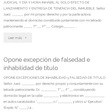
bienes"
JUDICIAL Y DÍA Y HORA INHÁBIL AL SOLO EFECTO DE
caducidad
LANZAMIENTO Y ENTREGA DE TENENCIA DEL INMUEBLE. Señor
Juez: ______, por mi propio derecho y por la parte actora,
de
manteniendo el domicilio constituido juntamente con mi letrado
instancia."
patrocinante _____ Tº __, Fº __, Colegio______, …
"Se
Leer más
haga
efectivo
Opone excepción de falsedad e
inhabilidad de título
lanzamiento
y
OPONE EXCEPCIONES DE INHABILIDAD y FALSEDAD DE TITULO
Señor Juez: _______, por derecho propio y conjuntamente con su
entrega
letrado patrocinante, Dr. _________ T°__, F° __ constituyendo
domicilio legal en la calle _________ y electrónico en ___________,
de
en autos caratulados “_________ c/ ________ y otros s/ Ejecutivo”
tenencia"
(Expte. N° _____) a …