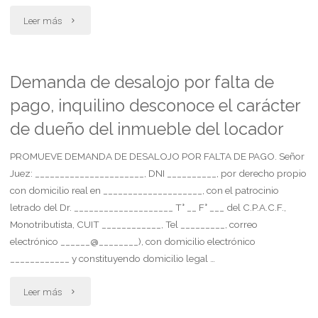
"Opone
Leer más
excepción
de
Demanda de desalojo por falta de
pago, inquilino desconoce el carácter
falsedad
de dueño del inmueble del locador
e
PROMUEVE DEMANDA DE DESALOJO POR FALTA DE PAGO. Señor
inhabilidad
Juez: ______________________, DNI __________, por derecho propio
de
con domicilio real en ____________________, con el patrocinio
letrado del Dr. ____________________ T° __ F° ___ del C.P.A.C.F.,
título"
Monotributista, CUIT ____________, Tel _________, correo
electrónico ______@________), con domicilio electrónico
____________ y constituyendo domicilio legal …
"Demanda
Leer más