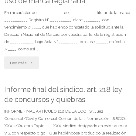
uso de marca registrada
del
del
despido
En mi carácter de ____________ de ____________, titular de la marca
___________ Registro N° __________, clase ________, con
inmueble
con
vencimiento //____, que habiendo constatado la solicitud ante la
del
Dirección Nacional de Marcas, por vuestra parte, de la registración
causa.
de ___________, bajo Acta N° _________, de clase ______,en fecha
locador"
desproporción
//____, como así …
entre
"Carta
Leer más
supuesta
documento
falta
intimando
Informe final del sindico. art. 218 ley
y
de concursos y quiebras
cese
sanción
de
INFORME FINAL ARTÍCULO 218 DE LA LCQ Sr. Juez
Concursal/Civil y Comercial Común de la … Nominación JUICIO:
impuesta
uso
XXX s/Quiebra Expte. …… XXX, síndico designado en estos autos a
V.S. con respecto digo: Que habiéndose producido la realización
al
de