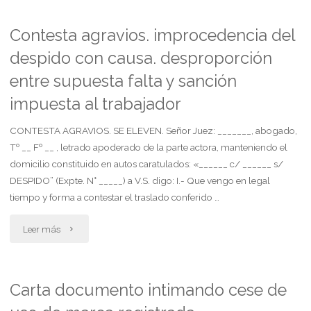
de
desalojo
Contesta agravios. improcedencia del
despido con causa. desproporción
por
entre supuesta falta y sanción
falta
impuesta al trabajador
de
CONTESTA AGRAVIOS. SE ELEVEN. Señor Juez: _______, abogado,
pago,
Tº __ Fº __ , letrado apoderado de la parte actora, manteniendo el
domicilio constituido en autos caratulados: «______ c/ ______ s/
inquilino
DESPIDO” (Expte. N° _____) a V.S. digo: I.- Que vengo en legal
desconoce
tiempo y forma a contestar el traslado conferido …
el
"Contesta
Leer más
carácter
agravios.
de
improcedencia
Carta documento intimando cese de
dueño