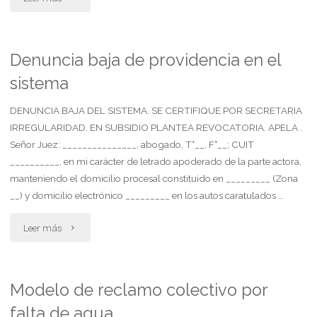
herederos
pueda
formulan
percibir
Denuncia baja de providencia en el
sistema
convenio"
su
crédito
DENUNCIA BAJA DEL SISTEMA. SE CERTIFIQUE POR SECRETARIA
IRREGULARIDAD. EN SUBSIDIO PLANTEA REVOCATORIA. APELA .
laboral"
Señor Juez: _______________, abogado, T°__, F°__; CUIT
__________, en mi carácter de letrado apoderado de la parte actora,
manteniendo el domicilio procesal constituido en _________ (Zona
__) y domicilio electrónico _________ en los autos caratulados …
"Denuncia
Leer más
baja
de
Modelo de reclamo colectivo por
falta de agua
providencia