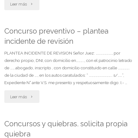
quiebras"
"Quiebra.
Leer más
se
haga
Concurso preventivo – plantea
incidente de revisión
reserva
de
PLANTEA INCIDENTE DE REVISION Señor Juez: …………………., por
derecho propio, DNI, con domicilio en……….., con el patrocinio letrado
fondos.
de …….abogado, inscripto , con domicilio constituido en calle …………….
de la ciudad de …., en los autos caratulados: “ ………………………….. s/……”,
solicito
Expediente N° ante V.S. me presento y respetuosamente digo: I.- …
se
"Concurso
Leer más
haga
preventivo
reserva
–
Concursos y quiebras. solicita propia
de
quiebra
plantea