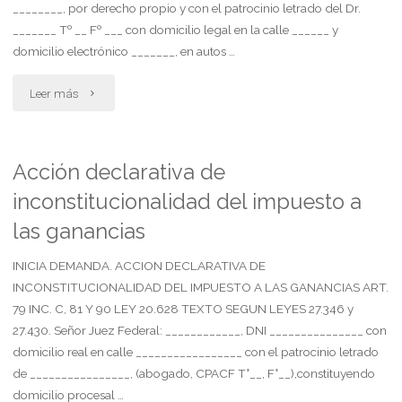
________, por derecho propio y con el patrocinio letrado del Dr.
_______ Tº __ Fº ___ con domicilio legal en la calle ______ y
domicilio electrónico _______, en autos …
"Acompaña
Leer más
3003.
solicita
Acción declarativa de
inconstitucionalidad del impuesto a
se
las ganancias
declare
INICIA DEMANDA. ACCION DECLARATIVA DE
válido
INCONSTITUCIONALIDAD DEL IMPUESTO A LAS GANANCIAS ART.
testamento"
79 INC. C, 81 Y 90 LEY 20.628 TEXTO SEGUN LEYES 27.346 y
27.430. Señor Juez Federal: ____________, DNI _______________ con
domicilio real en calle _________________ con el patrocinio letrado
de ________________, (abogado, CPACF T°__, F°__),constituyendo
domicilio procesal …