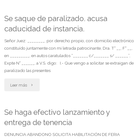
por
escritura
Se saque de paralizado. acusa
caducidad de instancia.
pública.
hace
Señor Juez: ________, por derecho propio, con domicilio electrónico
constituído juntamente con mi letrada patrocinante, Dra. T° __, F° __,
uso
en _________, en autos caratulados “_______ c/_______ s/ ______”,
Expte N° ______, a V.S. digo: I.- Que vengo a solicitar se extraigan de
de
paralizado las presentes
la
"Se
Leer más
porción
saque
disponible
de
Se haga efectivo lanzamiento y
de
entrega de tenencia
paralizado.
sus
acusa
DENUNCIA ABANDONO SOLICITA HABILITACIÓN DE FERIA