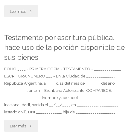
"Acción
Leer más
declarativa
de
Testamento por escritura pública.
hace uso de la porción disponible de
inconstitucionalidad
sus bienes
del
FOLIO ____.- PRIMERA COPIA.- TESTAMENTO.- _____________.
impuesto
ESCRITURA NÚMERO ___.- En la Ciudad de _____________ ,
a
República Argentina, a ____ días del mes de _______ del año
___________, ante mí, Escribana Autorizante, COMPARECE:
las
__________________[nombre y apellido], ___________
[nacionalidad], nacida el __/__/____ en __________, _________
ganancias"
[estado civil], DNI ____________, hija de ___________________ …
"Testamento
Leer más