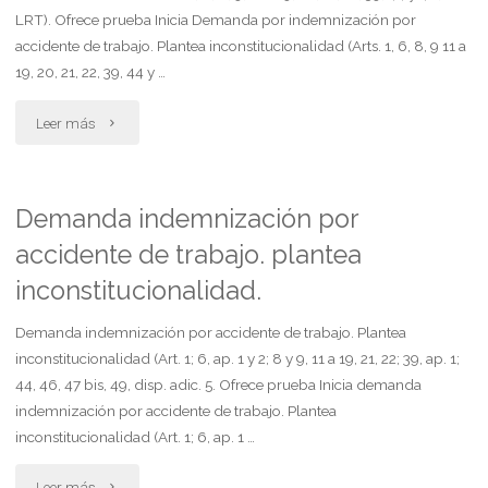
LRT). Ofrece prueba Inicia Demanda por indemnización por
accidente de trabajo. Plantea inconstitucionalidad (Arts. 1, 6, 8, 9 11 a
19, 20, 21, 22, 39, 44 y …
"Demanda
Leer más
indemnización
por
Demanda indemnización por
accidente de trabajo. plantea
accidente
inconstitucionalidad.
de
Demanda indemnización por accidente de trabajo. Plantea
trabajo.
inconstitucionalidad (Art. 1; 6, ap. 1 y 2; 8 y 9, 11 a 19, 21, 22; 39, ap. 1;
plantea
44, 46, 47 bis, 49, disp. adic. 5. Ofrece prueba Inicia demanda
indemnización por accidente de trabajo. Plantea
inconstitucionalidad"
inconstitucionalidad (Art. 1; 6, ap. 1 …
"Demanda
Leer más