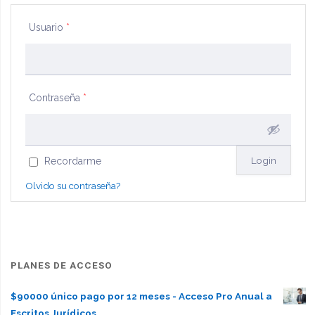
472
Usuario
*
2014"
Contraseña
*
Recordarme
Olvido su contraseña?
PLANES DE ACCESO
$90000 único pago por 12 meses - Acceso Pro Anual a
Escritos Jurídicos