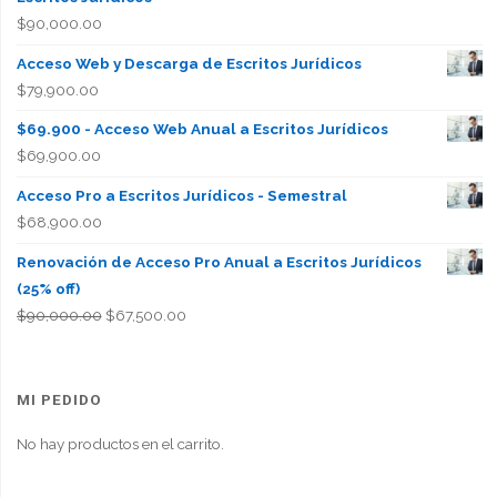
$
90,000.00
Acceso Web y Descarga de Escritos Jurídicos
$
79,900.00
$69.900 - Acceso Web Anual a Escritos Jurídicos
$
69,900.00
Acceso Pro a Escritos Jurídicos - Semestral
$
68,900.00
Renovación de Acceso Pro Anual a Escritos Jurídicos
(25% off)
El
El
$
90,000.00
$
67,500.00
precio
precio
original
actual
era:
es:
MI PEDIDO
$90,000.00.
$67,500.00.
No hay productos en el carrito.