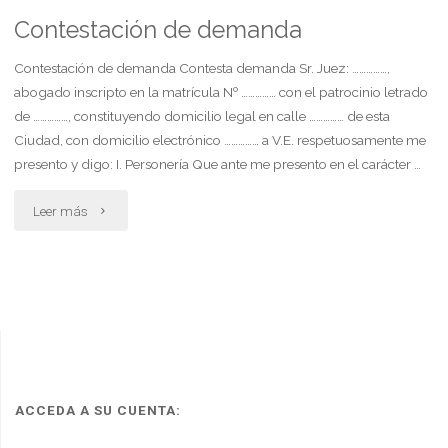
por
Contestación de demanda
accidente
Contestación de demanda Contesta demanda Sr. Juez: ……………,
abogado inscripto en la matrícula Nº …………… con el patrocinio letrado
de
de ……………, constituyendo domicilio legal en calle …………… de esta
Ciudad, con domicilio electrónico …………… a V.E. respetuosamente me
trabajo.
presento y digo: I. Personería Que ante me presento en el carácter …
inconstitucionalidad
"Contestación
Leer más
de
de
la
demanda"
ley
26.773
y
ACCEDA A SU CUENTA:
decreto