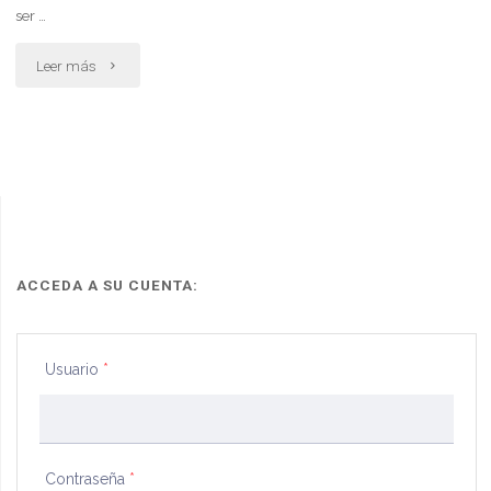
ser …
daños
"Reglamento
Leer más
sufridos
de
con
copropiedad
árboles"
y
administracion"
ACCEDA A SU CUENTA:
Usuario
*
Contraseña
*