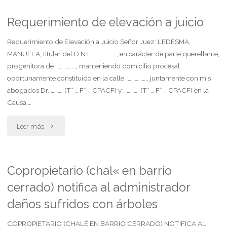
propiedad
Requerimiento de elevación a juicio
horizontal
Requerimiento de Elevación a Juicio Señor Juez: LEDESMA,
MANUELA, titular del D.N.I. …………………, en carácter de parte querellante,
(art.
progenitora de …………….., manteniendo domicilio procesal
oportunamente constituido en la calle………………., juntamente con mis
2056
abogados Dr. ………. (T° … F° … CPACF) y …………. (T° … F° … CPACF) en la
ccyc)"
Causa …
"Requerimiento
Leer más
de
elevación
Copropietario (chal« en barrio
cerrado) notifica al administrador
a
daños sufridos con árboles
juicio"
COPROPIETARIO (CHALÉ EN BARRIO CERRADO) NOTIFICA AL