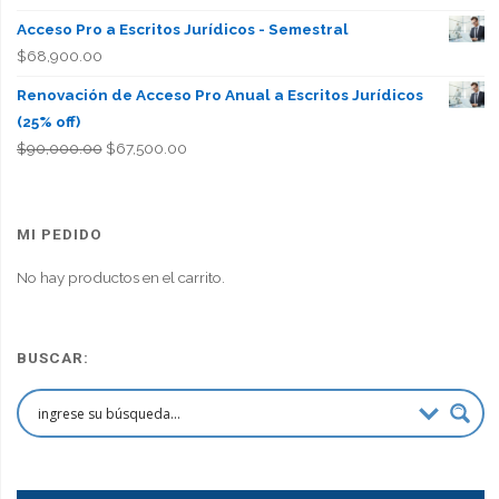
Acceso Pro a Escritos Jurídicos - Semestral
$
68,900.00
Renovación de Acceso Pro Anual a Escritos Jurídicos
(25% off)
El
El
$
90,000.00
$
67,500.00
precio
precio
original
actual
era:
es:
MI PEDIDO
$90,000.00.
$67,500.00.
No hay productos en el carrito.
BUSCAR: