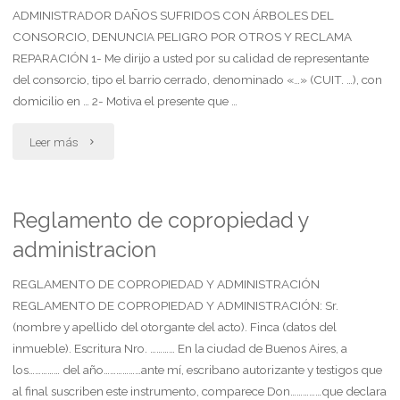
ADMINISTRADOR DAÑOS SUFRIDOS CON ÁRBOLES DEL
CONSORCIO, DENUNCIA PELIGRO POR OTROS Y RECLAMA
REPARACIÓN 1- Me dirijo a usted por su calidad de representante
del consorcio, tipo el barrio cerrado, denominado «…» (CUIT. …), con
domicilio en … 2- Motiva el presente que …
"Copropietario
Leer más
(chal«
en
Reglamento de copropiedad y
administracion
barrio
cerrado)
REGLAMENTO DE COPROPIEDAD Y ADMINISTRACIÓN
REGLAMENTO DE COPROPIEDAD Y ADMINISTRACIÓN: Sr.
notifica
(nombre y apellido del otorgante del acto). Finca (datos del
inmueble). Escritura Nro. ………… En la ciudad de Buenos Aires, a
al
los…………… del año………………ante mí, escribano autorizante y testigos que
administrador
al final suscriben este instrumento, comparece Don……………que declara