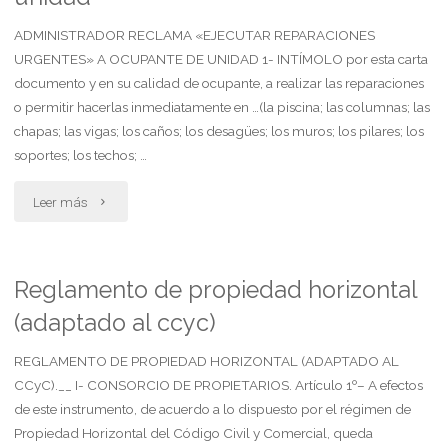
la
ADMINISTRADOR RECLAMA «EJECUTAR REPARACIONES
acción
URGENTES» A OCUPANTE DE UNIDAD 1- INTÍMOLO por esta carta
declarativa
documento y en su calidad de ocupante, a realizar las reparaciones
o permitir hacerlas inmediatamente en …(la piscina; las columnas; las
de
chapas; las vigas; los caños; los desagües; los muros; los pilares; los
soportes; los techos; …
incons.
"Administrador
expresa
Leer más
reclama
agravios.
ejecutar
solicita
Reglamento de propiedad horizontal
(adaptado al ccyc)
reparaciones
medida
urgentes
REGLAMENTO DE PROPIEDAD HORIZONTAL (ADAPTADO AL
cautelar"
CCyC).__ I- CONSORCIO DE PROPIETARIOS. Artículo 1º– A efectos
a
de este instrumento, de acuerdo a lo dispuesto por el régimen de
Propiedad Horizontal del Código Civil y Comercial, queda
ocupante