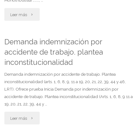
Monotributista ………, …
"Interdicto
Leer más
de
retener"
Demanda indemnización por
accidente de trabajo. plantea
inconstitucionalidad
Demanda indemnización por accidente de trabajo. Plantea
inconstitucionalidad (arts. 1, 6, 8, 9, 11 a 19, 20, 21, 22, 39, 44 y 46,
LRT). Ofrece prueba Inicia Demanda por indemnización por
accidente de trabajo. Plantea inconstitucionalidad (Arts. 1, 6, 8, 9 11 a
19, 20, 21, 22, 39, 44 y …
"Demanda
Leer más
indemnización