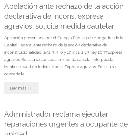
por
Apelación ante rechazo de la acción
declarativa de incons. expresa
accidente
agravios. solicita medida cautelar
de
Apelación presentada por el Colegio Público de Abogados de la
trabajo.
Capital Federal ante rechazo de la acción declarativa de
plantea
inconstitucionalidad (arts. 3, 4, 6 y 17, incs. 2 y 3, ley 26.77Expresa
agravios. Solicita se conceda la medida cautelar interpuesta.
inconstitucionalidad"
Mantiene cuestión federal Apela. Expresa agravios. Solicita se
conceda la …
"Apelación
Leer más
ante
rechazo
Administrador reclama ejecutar
reparaciones urgentes a ocupante de
de
unidad