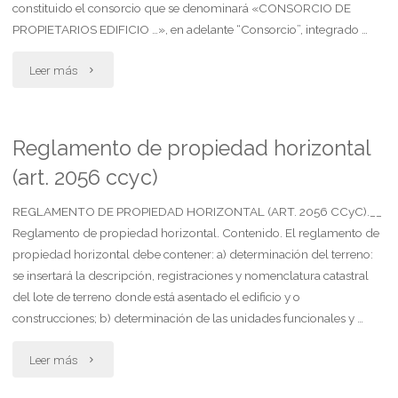
constituido el consorcio que se denominará «CONSORCIO DE
de
PROPIETARIOS EDIFICIO …», en adelante “Consorcio”, integrado …
unidad"
"Reglamento
Leer más
de
propiedad
Reglamento de propiedad horizontal
(art. 2056 ccyc)
horizontal
(adaptado
REGLAMENTO DE PROPIEDAD HORIZONTAL (ART. 2056 CCyC).__
Reglamento de propiedad horizontal. Contenido. El reglamento de
al
propiedad horizontal debe contener: a) determinación del terreno:
se insertará la descripción, registraciones y nomenclatura catastral
ccyc)"
del lote de terreno donde está asentado el edificio y o
construcciones; b) determinación de las unidades funcionales y …
"Reglamento
Leer más
de