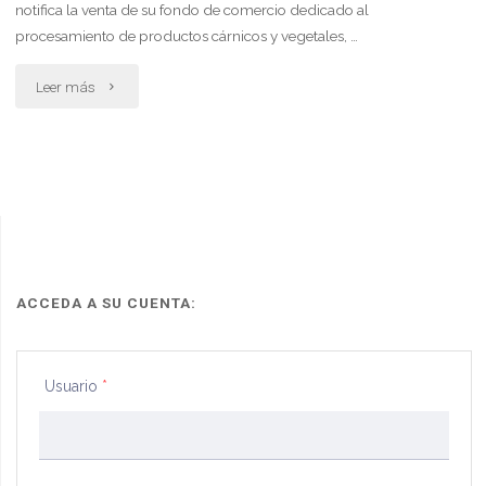
notifica la venta de su fondo de comercio dedicado al
procesamiento de productos cárnicos y vegetales, …
"Edicto
Leer más
por
transferencia
de
fondo
comercial"
ACCEDA A SU CUENTA:
Usuario
*