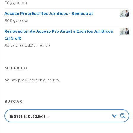
$
69,900.00
Acceso Pro a Escritos Jurídicos - Semestral
$
68,900.00
Renovación de Acceso Pro Anual a Escritos Jurídicos
(25% off)
El
El
$
90,000.00
$
67,500.00
precio
precio
original
actual
era:
es:
MI PEDIDO
$90,000.00.
$67,500.00.
No hay productos en el carrito.
BUSCAR: