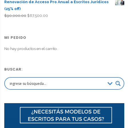
Renovación de Acceso Pro Anual a Escritos Jurídicos
(25% off)
El
El
$
90,000.00
$
67,500.00
precio
precio
original
actual
era:
es:
MI PEDIDO
$90,000.00.
$67,500.00.
No hay productos en el carrito.
BUSCAR: