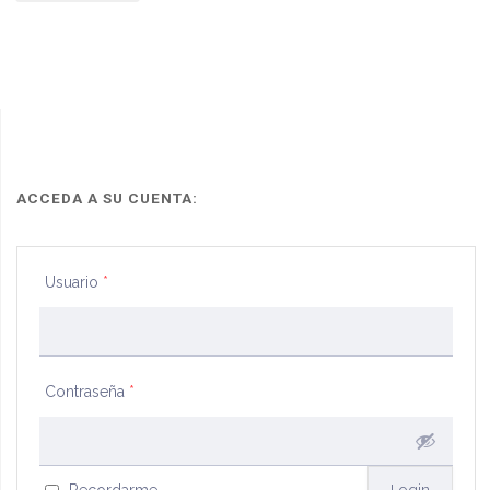
pro
cesión
de
derechos
sobre
ACCEDA A SU CUENTA:
locación
Usuario
*
inmobiliaria
por
locatario
Contraseña
*
a
tercero"
Recordarme