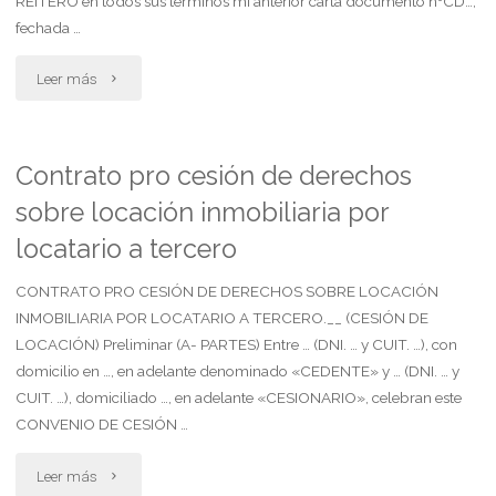
REITERO en todos sus términos mi anterior carta documento nºCD…,
de
fechada …
usufructo
"Locador
Leer más
por
comercial
vendedor
(mandatario)
Contrato pro cesión de derechos
(art.
sobre locación inmobiliaria por
reafirma
2134
locatario a tercero
su
ccyc)"
CONTRATO PRO CESIÓN DE DERECHOS SOBRE LOCACIÓN
personería,
INMOBILIARIA POR LOCATARIO A TERCERO.__ (CESIÓN DE
ratifica
LOCACIÓN) Preliminar (A- PARTES) Entre … (DNI. … y CUIT. …), con
domicilio en …, en adelante denominado «CEDENTE» y … (DNI. … y
manifestaciones"
CUIT. …), domiciliado …, en adelante «CESIONARIO», celebran este
CONVENIO DE CESIÓN …
"Contrato
Leer más