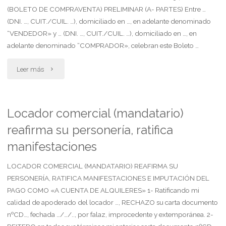
(BOLETO DE COMPRAVENTA) PRELIMINAR (A- PARTES) Entre …
(DNI. …, CUIT./CUIL. …), domiciliado en …, en adelante denominado
“VENDEDOR» y … (DNI. …, CUIT./CUIL. …), domiciliado en …, en
adelante denominado “COMPRADOR», celebran este Boleto …
"Boleto
Leer más
de
compraventa
Locador comercial (mandatario)
reafirma su personería, ratifica
inmobiliaria
manifestaciones
para
LOCADOR COMERCIAL (MANDATARIO) REAFIRMA SU
finca
PERSONERÍA, RATIFICA MANIFESTACIONES E IMPUTACIÓN DEL
con
PAGO COMO «A CUENTA DE ALQUILERES» 1- Ratificando mi
calidad de apoderado del locador …, RECHAZO su carta documento
reserva
nºCD…, fechada …/…/.., por falaz, improcedente y extemporánea. 2-