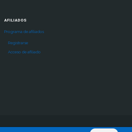
AFILIADOS
Programa de afiliados
Registrarse
Acceso de afiliado
Inicio
Pro
Comprar
Renovar acceso
Descargas