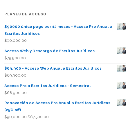
PLANES DE ACCESO
$90000 único pago por 12 meses - Acceso Pro Anual a
Escritos Jurídicos
$
90,000.00
Acceso Web y Descarga de Escritos Jurídicos
$
79,900.00
$69.900 - Acceso Web Anual a Escritos Jurídicos
$
69,900.00
Acceso Pro a Escritos Jurídicos - Semestral
$
68,900.00
Renovación de Acceso Pro Anual a Escritos Jurídicos
(25% off)
El
El
$
90,000.00
$
67,500.00
precio
precio