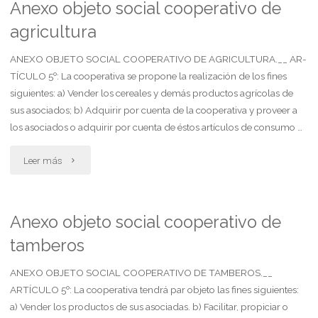
social
Anexo objeto social cooperativo de
agricultura
cooperativo
de
ANEXO OBJETO SOCIAL COOPERATIVO DE AGRICULTURA.__ AR-
TÍCULO 5º: La cooperativa se propone la realización de los fines
minería"
siguientes: a) Vender los cereales y demás productos agrícolas de
sus asociados; b) Adquirir por cuenta de la cooperativa y proveer a
los asociados o adquirir por cuenta de éstos artículos de consumo …
"Anexo
Leer más
objeto
social
Anexo objeto social cooperativo de
tamberos
cooperativo
de
ANEXO OBJETO SOCIAL COOPERATIVO DE TAMBEROS.__
ARTÍCULO 5º: La cooperativa tendrá par objeto las fines siguientes:
agricultura"
a) Vender los productos de sus asociadas. b) Facilitar, propiciar o