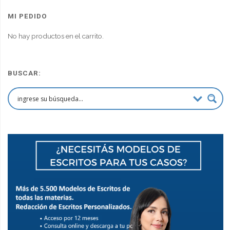
original
actual
era:
es:
MI PEDIDO
$90,000.00.
$67,500.00.
No hay productos en el carrito.
BUSCAR: