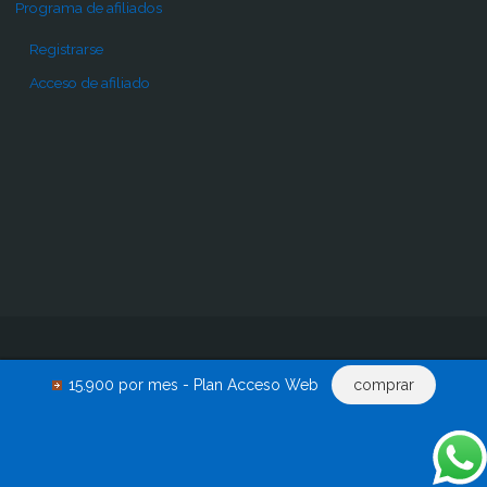
Programa de afiliados
Registrarse
Acceso de afiliado
Inicio
Pro
Comprar
Renovar acceso
Descargas
15.900 por mes - Plan Acceso Web
comprar
Acceder
0 productos
©2015-2024 - EscritosJuridicos.com