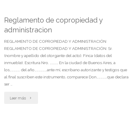
objeto
social
Reglamento de copropiedad y
administracion
cooperativo
de
REGLAMENTO DE COPROPIEDAD Y ADMINISTRACIÓN
REGLAMENTO DE COPROPIEDAD Y ADMINISTRACIÓN: Sr.
ganadería"
(nombre y apellido del otorgante del acto). Finca (datos del
inmueble). Escritura Nro. ………… En la ciudad de Buenos Aires, a
los…………… del año………………ante mí, escribano autorizante y testigos que
al final suscriben este instrumento, comparece Don……………que declara
ser …
"Reglamento
Leer más
de
copropiedad
y