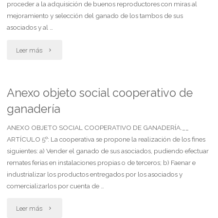
proceder a la adquisición de buenos reproductores con miras al
mejoramiento y selección del ganado de los tambos de sus
asociados y al …
"Anexo
Leer más
objeto
social
Anexo objeto social cooperativo de
ganadería
cooperativo
de
ANEXO OBJETO SOCIAL COOPERATIVO DE GANADERÍA.__
ARTÍCULO 5º: La cooperativa se propone la realización de los fines
tamberos"
siguientes: a) Vender el ganado de sus asociados, pudiendo efectuar
remates ferias en instalaciones propias o de terceros; b) Faenar e
industrializar los productos entregados por los asociados y
comercializarlos por cuenta de …
"Anexo
Leer más