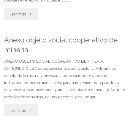
Capital Federal, Monotributista ………, …
"Daños
Leer más
y
perjuicios
Anexo objeto social cooperativo de
minería
calumnas
e
ANEXO OBJETO SOCIAL COOPERATIVO DE MINERÍA.__
ARTÍCULO 5: La Cooperativa tendrá por objeto: a) Adquirir por
injurias"
cuenta de la misma y proveer a los asociados, explosivos,
instrumentos, herramientas, maquinarias, vehículos, repuestos y
enseres diversos, necesarias para la explotación minera. b) Adquirir
artículos de consuma, de uso personal y del hogar, …
"Anexo
Leer más
objeto