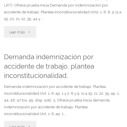
LRT). Ofrece prueba Inicia Demanda por indemnización por
accidente de trabajo. Plantea inconstitucionalidad (Arts. 1, 6, 8, 9 11 a
19, 20, 21, 22, 39, 44 y …
"Demanda
Leer más
indemnización
por
Demanda indemnización por
accidente de trabajo. plantea
accidente
inconstitucionalidad.
de
Demanda indemnización por accidente de trabajo. Plantea
trabajo.
inconstitucionalidad (Art. 1; 6, ap. 1 y 2; 8 y 9, 11 a 19, 21, 22; 39, ap. 1;
plantea
44, 46, 47 bis, 49, disp. adic. 5. Ofrece prueba Inicia demanda
indemnización por accidente de trabajo. Plantea
inconstitucionalidad"
inconstitucionalidad (Art. 1; 6, ap. 1 …
"Demanda
Leer más