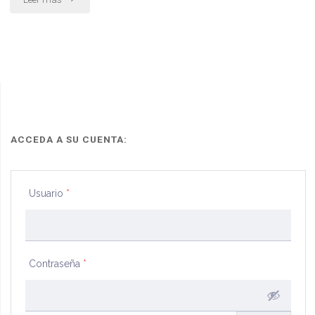
indemnización
por
accidente
de
trabajo.
ACCEDA A SU CUENTA:
plantea
Usuario
*
inconstitucionalidad."
Contraseña
*