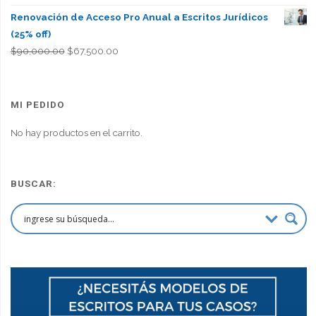
Renovación de Acceso Pro Anual a Escritos Jurídicos
(25% off)
El
El
$
90,000.00
$
67,500.00
precio
precio
original
actual
era:
es:
MI PEDIDO
$90,000.00.
$67,500.00.
No hay productos en el carrito.
BUSCAR: