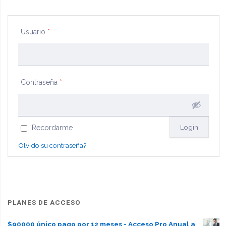
apoyo"
Usuario
*
Contraseña
*
Recordarme
Olvido su contraseña?
PLANES DE ACCESO
$90000 único pago por 12 meses - Acceso Pro Anual a