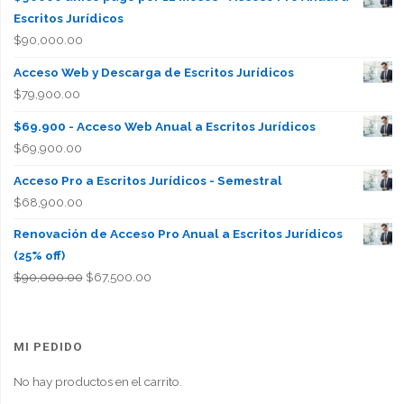
Escritos Jurídicos
$
90,000.00
Acceso Web y Descarga de Escritos Jurídicos
$
79,900.00
$69.900 - Acceso Web Anual a Escritos Jurídicos
$
69,900.00
Acceso Pro a Escritos Jurídicos - Semestral
$
68,900.00
Renovación de Acceso Pro Anual a Escritos Jurídicos
(25% off)
El
El
$
90,000.00
$
67,500.00
precio
precio
original
actual
era:
es:
MI PEDIDO
$90,000.00.
$67,500.00.
No hay productos en el carrito.