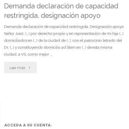
por
Demanda declaración de capacidad
restringida. designación apoyo
discapacidad
de
Demanda declaración de capacidad restringida. Designación apoyo
Señor Juez: (…) por derecho propio y en representación de mi hija (…)
menor"
domiciliados en (…) de la ciudad de (…), con el patrocinio letrado del
Dr. (…) y constituyendo domicilio ad litem en (…) de esta misma
ciudad, a VS. como mejor …
"Demanda
Leer más
declaración
de
capacidad
restringida.
designación
ACCEDA A SU CUENTA: