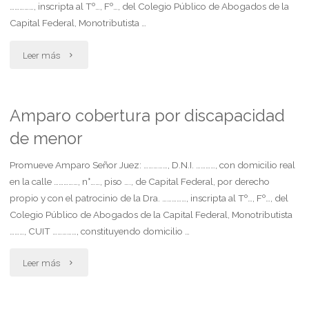
……………, inscripta al Tº…, Fº…, del Colegio Público de Abogados de la
Capital Federal, Monotributista …
"Amparo
Leer más
solicita
medida
Amparo cobertura por discapacidad
de menor
cautelar
de
Promueve Amparo Señor Juez: ……………, D.N.I. …………, con domicilio real
en la calle ……………, n°……, piso …., de Capital Federal, por derecho
no
propio y con el patrocinio de la Dra. ……………, inscripta al Tº…, Fº…, del
Colegio Público de Abogados de la Capital Federal, Monotributista
innovar"
………, CUIT ……………, constituyendo domicilio …
"Amparo
Leer más
cobertura