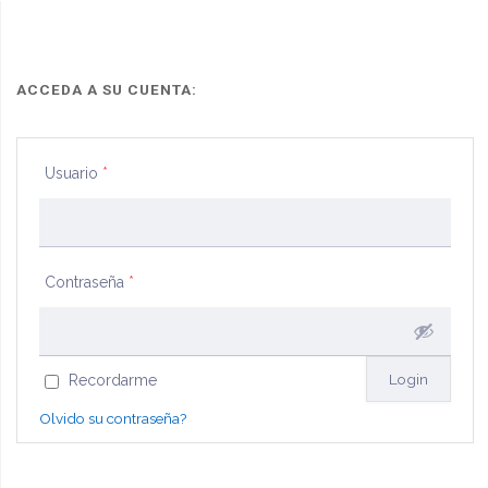
solicita
medida
ACCEDA A SU CUENTA:
cautelar"
Usuario
*
Contraseña
*
Recordarme
Olvido su contraseña?