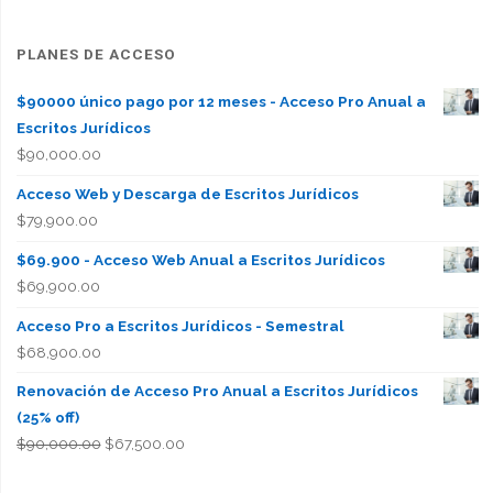
PLANES DE ACCESO
$90000 único pago por 12 meses - Acceso Pro Anual a
Escritos Jurídicos
$
90,000.00
Acceso Web y Descarga de Escritos Jurídicos
$
79,900.00
$69.900 - Acceso Web Anual a Escritos Jurídicos
$
69,900.00
Acceso Pro a Escritos Jurídicos - Semestral
$
68,900.00
Renovación de Acceso Pro Anual a Escritos Jurídicos
(25% off)
El
El
$
90,000.00
$
67,500.00
precio
precio