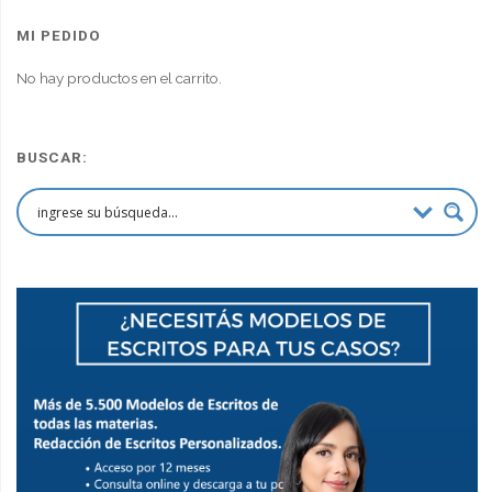
original
actual
era:
es:
MI PEDIDO
$90,000.00.
$67,500.00.
No hay productos en el carrito.
BUSCAR: