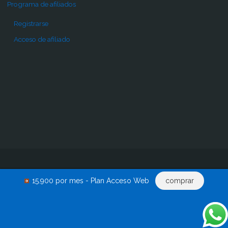
Programa de afiliados
Registrarse
Acceso de afiliado
Inicio
Pro
Comprar
Renovar acceso
Descargas
15.900 por mes - Plan Acceso Web
comprar
Acceder
0 productos
©2015-2024 - EscritosJuridicos.com