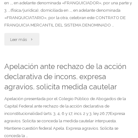
en …, en adelante denominada «FRANQUICIADOR», por una parte y
3. …(física/jurídica), domiciliada en …, en adelante denominada
«FRANQUICIATARIO», por la otra, celebran este CONTRATO DE
FRANQUICIA MERCANTIL DEL SISTEMA DENOMINADO …
"Contrato
Leer más
de
franquicia
Apelación ante rechazo de la acción
declarativa de incons. expresa
mercantil
agravios. solicita medida cautelar
(franchising)"
Apelación presentada por el Colegio Público de Abogados de la
Capital Federal ante rechazo de la acción declarativa de
inconstitucionalidad (arts. 3, 4, 6 y 17, incs. 2 y 3, ley 26.77Expresa
agravios. Solicita se conceda la medida cautelar interpuesta.
Mantiene cuestión federal Apela. Expresa agravios. Solicita se
conceda la …