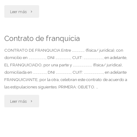
"Apelación
Leer más
ante
rechazo
Contrato de franquicia
de
CONTRATO DE FRANQUICIA Entre ……………… (física/ jurídica), con
domicilio en ……………………, DNI …………………, CUIT: ………………………, en adelante,
la
EL FRANQUICIADO, por una parte y ……………………… (física/ jurídica),
domiciliada en ………………, DNI …………………, CUIT: ………………………, en adelante
acción
FRANQUICIANTE, por la otra, celebran este contrato de acuerdo a
declarativa
las estipulaciones siguientes: PRIMERA: OBJETO. …
de
"Contrato
Leer más
incons.
de
expresa
franquicia"
agravios.