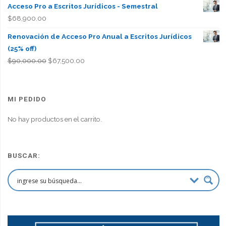
Acceso Pro a Escritos Jurídicos - Semestral
$
68,900.00
Renovación de Acceso Pro Anual a Escritos Jurídicos
(25% off)
El
El
$
90,000.00
$
67,500.00
precio
precio
original
actual
era:
es:
MI PEDIDO
$90,000.00.
$67,500.00.
No hay productos en el carrito.
BUSCAR: