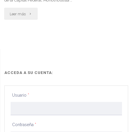
de la Capital Federal, Monotributista …
"Cobro
Leer más
de
honorarios
abogado"
ACCEDA A SU CUENTA:
Usuario
*
Contraseña
*