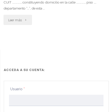
CUIT ……………, constituyendo domicilio en la calle ……………, piso …,
departamento “…”, de esta …
"Daños
Leer más
y
perjuicios
accidente
de
transito
ACCEDA A SU CUENTA:
auto
Usuario
*
colectivo"