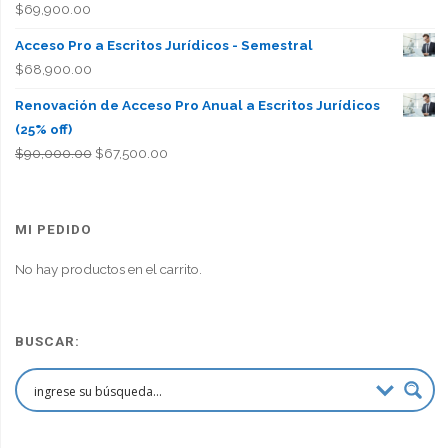
$
69,900.00
Acceso Pro a Escritos Jurídicos - Semestral
$
68,900.00
Renovación de Acceso Pro Anual a Escritos Jurídicos
(25% off)
El
El
$
90,000.00
$
67,500.00
precio
precio
original
actual
era:
es:
MI PEDIDO
$90,000.00.
$67,500.00.
No hay productos en el carrito.
BUSCAR: