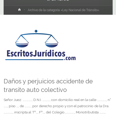
Inicio
Archivo de la categoría «Ley Nacional de Tránsito»
Daños y perjuicios accidente de
transito auto colectivo
Señor Juez: ……………, D.N.I. …………, con domicilio real en la calle ……………, n°
……, piso …, de ………., por derecho propio y con el patrocinio de la Dra.
……………, inscripta al Tº…, Fº…, del Colegio……………., Monotributista ………,