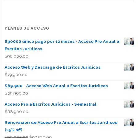
PLANES DE ACCESO
$90000 único pago por 12 meses - Acceso Pro Anual a
Escritos Jurídicos
$
90,000.00
Acceso Web y Descarga de Escritos Jurídicos
$
79,900.00
$69.900 - Acceso Web Anual a Escritos Jurídicos
$
69,900.00
Acceso Pro a Escritos Jurídicos - Semestral
$
68,900.00
Renovación de Acceso Pro Anual a Escritos Jurídicos
(25% off)
El
El
$
90,000.00
$
67,500.00