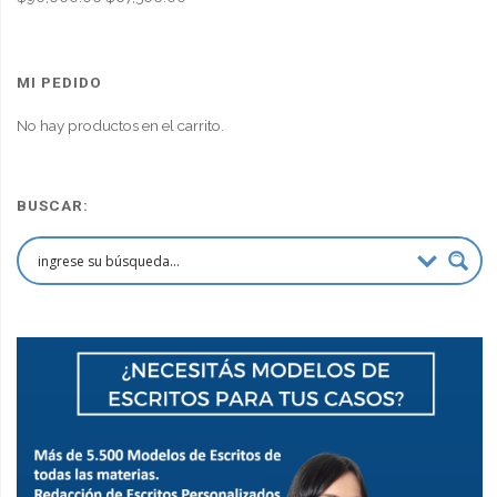
precio
precio
original
actual
era:
es:
MI PEDIDO
$90,000.00.
$67,500.00.
No hay productos en el carrito.
BUSCAR: