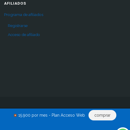
AFILIADOS
Programa de afiliados
Registrarse
Acceso de afiliado
Inicio
Pro
Comprar
Renovar acceso
Descargas
15.900 por mes - Plan Acceso Web
comprar
Acceder
0 productos