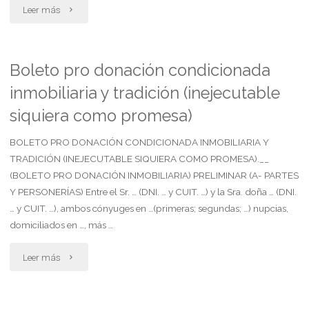
"Boleto
Leer más
pro
donación
Boleto pro donación condicionada
inmobiliaria y tradición (inejecutable
inmobiliaria
siquiera como promesa)
de
BOLETO PRO DONACIÓN CONDICIONADA INMOBILIARIA Y
finca
TRADICIÓN (INEJECUTABLE SIQUIERA COMO PROMESA).__
ocupada
(BOLETO PRO DONACIÓN INMOBILIARIA) PRELIMINAR (A- PARTES
Y PERSONERÍAS) Entre el Sr. … (DNI. … y CUIT. …) y la Sra. doña … (DNI.
y
… y CUIT. …), ambos cónyuges en …(primeras; segundas; …) nupcias,
domiciliados en …, más …
posesión
"Boleto
ficta
Leer más
pro
(inejecutable