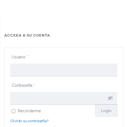
donación
siquiera
condicionada
como
inmobiliaria
promesa)"
y
ACCEDA A SU CUENTA:
tradición
Usuario
*
(inejecutable
siquiera
como
Contraseña
*
promesa)"
Recordarme
Olvido su contraseña?