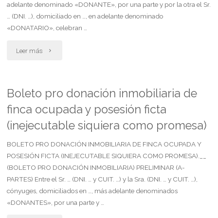
adelante denominado «DONANTE», por una parte y por la otra el Sr.
… (DNI. …), domiciliado en …, en adelante denominado
«DONATARIO», celebran …
"Contrato
Leer más
pro
donacion
Boleto pro donación inmobiliaria de
finca ocupada y posesión ficta
mobiliaria
(inejecutable siquiera como promesa)
de
BOLETO PRO DONACIÓN INMOBILIARIA DE FINCA OCUPADA Y
cosas
POSESIÓN FICTA (INEJECUTABLE SIQUIERA COMO PROMESA).__
moviles
(BOLETO PRO DONACIÓN INMOBILIARIA) PRELIMINAR (A-
PARTES) Entre el Sr. … (DNI. … y CUIT. …) y la Sra. (DNI. … y CUIT. …),
e
cónyuges, domiciliados en …, más adelante denominados
«DONANTES», por una parte y …
irregistrables"