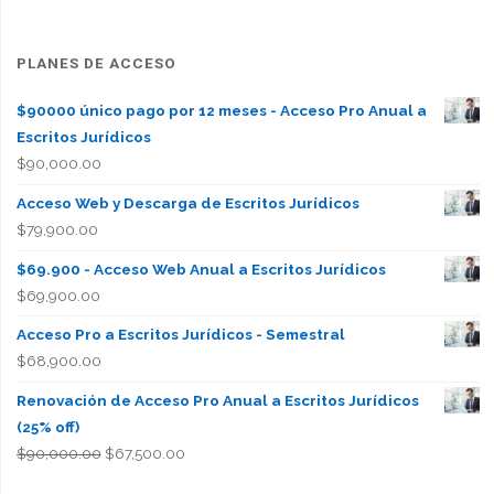
PLANES DE ACCESO
$90000 único pago por 12 meses - Acceso Pro Anual a
Escritos Jurídicos
$
90,000.00
Acceso Web y Descarga de Escritos Jurídicos
$
79,900.00
$69.900 - Acceso Web Anual a Escritos Jurídicos
$
69,900.00
Acceso Pro a Escritos Jurídicos - Semestral
$
68,900.00
Renovación de Acceso Pro Anual a Escritos Jurídicos
(25% off)
El
El
$
90,000.00
$
67,500.00
precio
precio