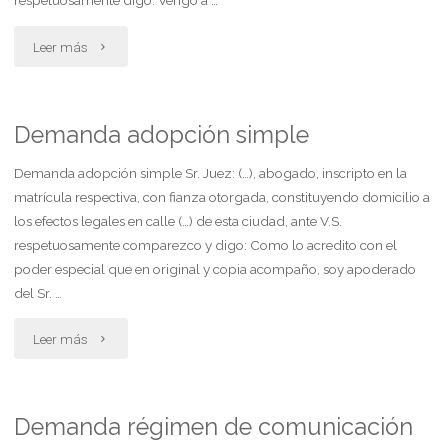
respetuosamente digo: Vengo a …
"Demanda
Leer más
de
alimentos"
Demanda adopción simple
Demanda adopción simple Sr. Juez: (…), abogado, inscripto en la
matrícula respectiva, con fianza otorgada, constituyendo domicilio a
los efectos legales en calle (…) de esta ciudad, ante V.S.
respetuosamente comparezco y digo: Como lo acredito con el
poder especial que en original y copia acompaño, soy apoderado
del Sr. …
"Demanda
Leer más
adopción
simple"
Demanda régimen de comunicación