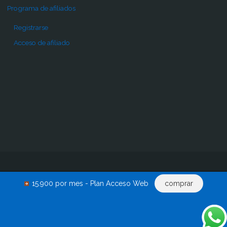
Programa de afiliados
Registrarse
Acceso de afiliado
Inicio
Pro
Comprar
Renovar acceso
Descargas
15.900 por mes - Plan Acceso Web
comprar
Acceder
0 productos
©2015-2024 - EscritosJuridicos.com