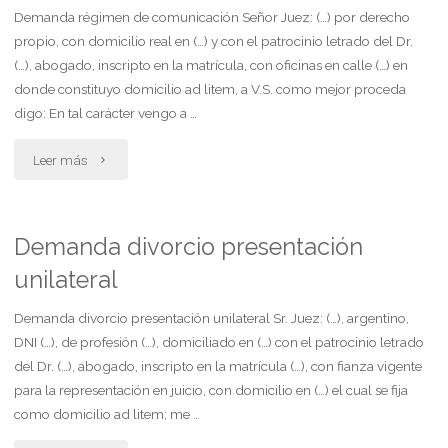
Demanda régimen de comunicación Señor Juez: (…) por derecho
propio, con domicilio real en (…) y con el patrocinio letrado del Dr.
(…), abogado, inscripto en la matrícula, con oficinas en calle (…) en
donde constituyo domicilio ad litem, a V.S. como mejor proceda
digo: En tal carácter vengo a …
"Demanda
Leer más
régimen
de
Demanda divorcio presentación
unilateral
comunicación"
Demanda divorcio presentación unilateral Sr. Juez: (…), argentino,
DNI (…), de profesión (…), domiciliado en (…) con el patrocinio letrado
del Dr. (…), abogado, inscripto en la matrícula (…), con fianza vigente
para la representación en juicio, con domicilio en (…) el cual se fija
como domicilio ad litem; me …