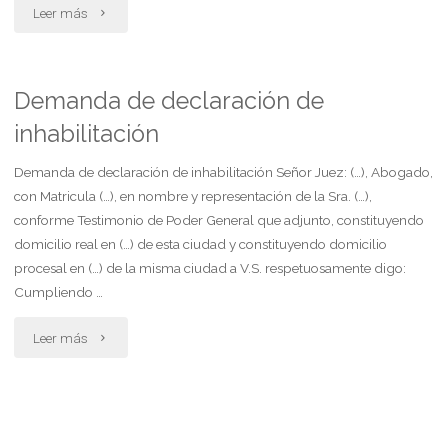
"Demanda
Leer más
divorcio
presentación
Demanda de declaración de
inhabilitación
unilateral"
Demanda de declaración de inhabilitación Señor Juez: (…), Abogado,
con Matricula (…), en nombre y representación de la Sra. (…),
conforme Testimonio de Poder General que adjunto, constituyendo
domicilio real en (…) de esta ciudad y constituyendo domicilio
procesal en (…) de la misma ciudad a V.S. respetuosamente digo:
Cumpliendo …
"Demanda
Leer más
de
declaración