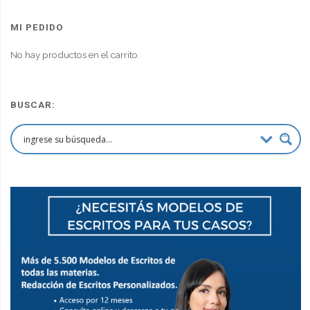
original
actual
era:
es:
MI PEDIDO
$90,000.00.
$67,500.00.
No hay productos en el carrito.
BUSCAR: