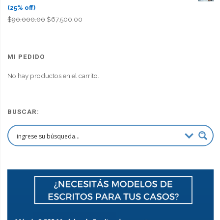
(25% off)
El
El
$
90,000.00
$
67,500.00
precio
precio
original
actual
era:
es:
MI PEDIDO
$90,000.00.
$67,500.00.
No hay productos en el carrito.
BUSCAR: