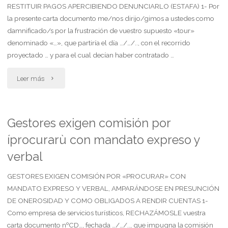
RESTITUIR PAGOS APERCIBIENDO DENUNCIARLO (ESTAFA) 1- Por
cálculo
la presente carta documento me/nos dirijo/gimos a ustedes como
damnificado/s por la frustración de vuestro supuesto «tour»
ripte.
denominado «…», que partiría el día …/…/.., con el recorrido
proyectado … y para el cual decían haber contratado …
art.
"Adquirentes
8
Leer más
de
de
tour
la
Gestores exigen comisión por
íprocurarù con mandato expreso y
engañados
ley
verbal
por
26.77incons.
GESTORES EXIGEN COMISIÓN POR «PROCURAR» CON
agente,
del
MANDATO EXPRESO Y VERBAL, AMPARÁNDOSE EN PRESUNCIÓN
intiman
decr.
DE ONEROSIDAD Y COMO OBLIGADOS A RENDIR CUENTAS 1-
Como empresa de servicios turísticos, RECHAZÁMOSLE vuestra
restituir
472
carta documento nºCD…, fechada …/…/.., que impugna la comisión