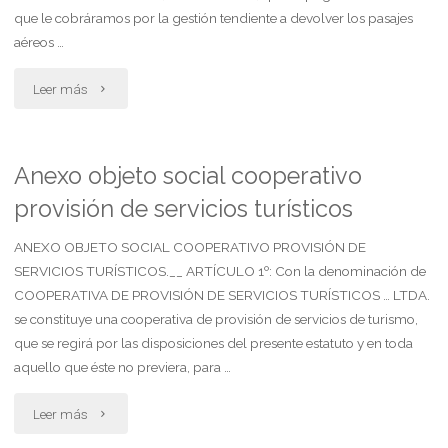
que le cobráramos por la gestión tendiente a devolver los pasajes
pagos
2014"
aéreos …
apercibiendo
"Gestores
Leer más
denunciarlo"
exigen
comisión
Anexo objeto social cooperativo
provisión de servicios turísticos
por
íprocurarù
ANEXO OBJETO SOCIAL COOPERATIVO PROVISIÓN DE
SERVICIOS TURÍSTICOS.__ ARTÍCULO 1º: Con la denominación de
con
COOPERATIVA DE PROVISIÓN DE SERVICIOS TURÍSTICOS … LTDA.
se constituye una cooperativa de provisión de servicios de turismo,
mandato
que se regirá por las disposiciones del presente estatuto y en toda
expreso
aquello que éste no previera, para …
y
"Anexo
Leer más
verbal"