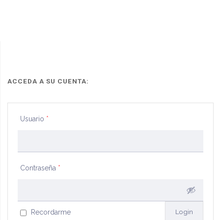
objeto
social
cooperativo
provisión
de
ACCEDA A SU CUENTA:
servicios
Usuario
*
turísticos"
Contraseña
*
Recordarme