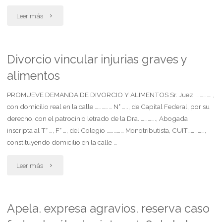
abonado
"Homologacion
Leer más
en
de
especie
convenio
Divorcio vincular injurias graves y
en
alimentos
sobre
los
cuidado
PROMUEVE DEMANDA DE DIVORCIO Y ALIMENTOS Sr. Juez, …………. ,
con domicilio real en la calle …………… N° ….., de Capital Federal, por su
dias
personal
derecho, con el patrocinio letrado de la Dra. …………., Abogada
que
inscripta al T° …, F° …, del Colegio …………… Monotributista, CUIT……………,
y
constituyendo domicilio en la calle …
el
regimen
"Divorcio
Leer más
hijo
de
vincular
menor
comunicacion"
injurias
Apela. expresa agravios. reserva caso
convivio