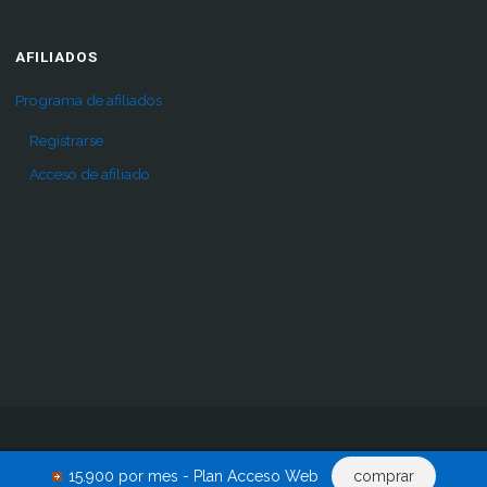
AFILIADOS
Programa de afiliados
Registrarse
Acceso de afiliado
Inicio
Pro
Comprar
Renovar acceso
Descargas
15.900 por mes - Plan Acceso Web
comprar