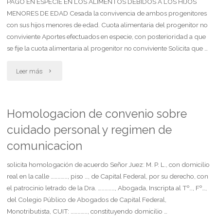
PAGO EN ESPECIE EN LOS ALIMENTOS DEBIDOS A LOS HIJOS
MENORES DE EDAD Cesada la convivencia de ambos progenitores
con sus hijos menores de edad. Cuota alimentaria del progenitor no
conviviente Aportes efectuados en especie, con posterioridad a que
se fije la cuota alimentaria al progenitor no conviviente Solicita que …
"Solicita
Leer más
que
se
Homologacion de convenio sobre
cuidado personal y regimen de
descuente
comunicacion
de
solicita homologación de acuerdo Señor Juez: M. P. L., con domicilio
la
real en la calle ……………, piso …, de Capital Federal, por su derecho, con
cuota
el patrocinio letrado de la Dra. ……………, Abogada, Inscripta al Tº…, Fº…,
del Colegio Público de Abogados de Capital Federal,
lo
Monotributista, CUIT: ……………, constituyendo domicilio …