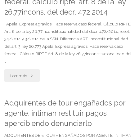
federal. cálculo ripte. art. 8 de la ley
graves
con
26.77incons. del decr. 472 2014
y
el
Apela. Expresa agravios. Hace reserva caso federal. Cálculo RIPTE.
alimentos"
alimentante"
Art. 8 de la ley 26.77Inconstitucionalidad del decr. 472/2014; resol.
34/2014 y 3/2014 de la SSN. Diferencia ART. Inconstitucionalidad
del art. 3, ley 26.773 Apela. Expresa agravios. Hace reserva caso
federal. Cálculo RIPTE Art. 8 de la ley 26.77Inconstitucionalidad del
…
"Apela.
Leer más
expresa
agravios.
Adquirentes de tour engañados por
agente, intiman restituir pagos
reserva
apercibiendo denunciarlo
caso
ADQUIRENTES DE «TOUR» ENGAÑADOS POR AGENTE, INTIMAN
federal.