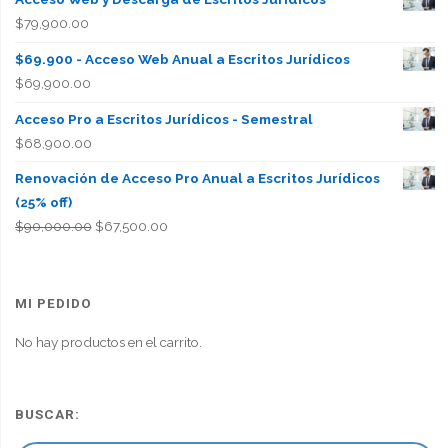
$
79,900.00
$69.900 - Acceso Web Anual a Escritos Jurídicos
$
69,900.00
Acceso Pro a Escritos Jurídicos - Semestral
$
68,900.00
Renovación de Acceso Pro Anual a Escritos Jurídicos
(25% off)
El
El
$
90,000.00
$
67,500.00
precio
precio
original
actual
era:
es:
MI PEDIDO
$90,000.00.
$67,500.00.
No hay productos en el carrito.
BUSCAR: