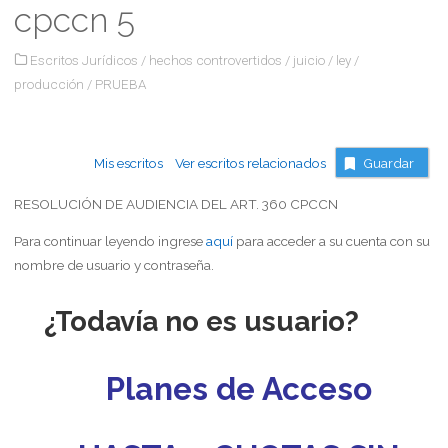
cpccn 5
Escritos Jurídicos
/
hechos controvertidos
/
juicio
/
ley
/
producción
/
PRUEBA
Mis escritos
Ver escritos relacionados
Guardar
RESOLUCIÓN DE AUDIENCIA DEL ART. 360 CPCCN
Para continuar leyendo ingrese
aquí
para acceder a su cuenta con su
nombre de usuario y contraseña.
¿Todavía no es usuario?
Planes de Acceso