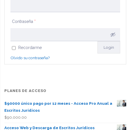
con
ocupante
Contraseña
*
precario
depositario
Recordarme
ex
Olvido su contraseña?
locatario"
PLANES DE ACCESO
$90000 único pago por 12 meses - Acceso Pro Anual a
Escritos Jurídicos
$
90,000.00
Acceso Web y Descarga de Escritos Jurídicos