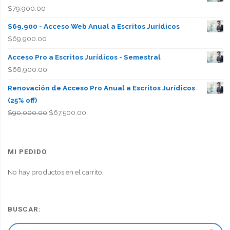
$
79,900.00
$69.900 - Acceso Web Anual a Escritos Jurídicos
$
69,900.00
Acceso Pro a Escritos Jurídicos - Semestral
$
68,900.00
Renovación de Acceso Pro Anual a Escritos Jurídicos
(25% off)
El
El
$
90,000.00
$
67,500.00
precio
precio
original
actual
era:
es:
MI PEDIDO
$90,000.00.
$67,500.00.
No hay productos en el carrito.
BUSCAR: