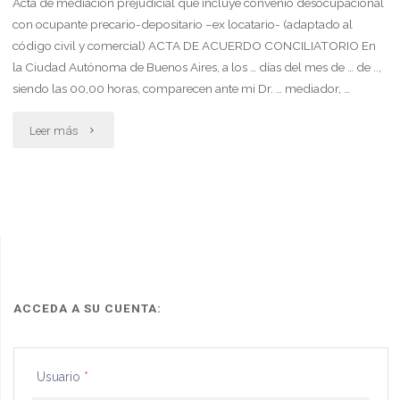
Acta de mediación prejudicial que incluye convenio desocupacional
con ocupante precario-depositario –ex locatario- (adaptado al
código civil y comercial) ACTA DE ACUERDO CONCILIATORIO En
la Ciudad Autónoma de Buenos Aires, a los … días del mes de … de ..,
siendo las 00,00 horas, comparecen ante mi Dr. … mediador, …
"Acta
Leer más
de
mediación
prejudicial
que
incluye
ACCEDA A SU CUENTA:
convenio
Usuario
*
desocupacional