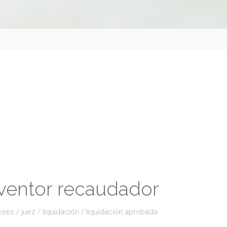
erventor recaudador
eses
/
juez
/
liquidación
/
liquidación aprobada