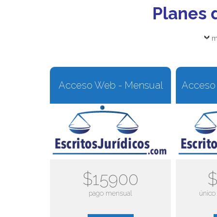
Planes 
m
Acceso Web - Mensual
Acceso 
$15900
$
pago mensual
único