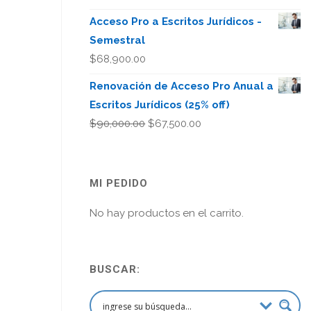
Acceso Pro a Escritos Jurídicos -
Semestral
$
68,900.00
Renovación de Acceso Pro Anual a
Escritos Jurídicos (25% off)
El
El
$
90,000.00
$
67,500.00
precio
precio
original
actual
era:
es:
MI PEDIDO
$90,000.00.
$67,500.00.
No hay productos en el carrito.
BUSCAR: