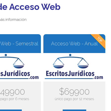
de Acceso Web
ás información
Web - Semestral
Acceso Web - Anual
49900
$69900
 pago por 6 meses
único pago por 12 meses