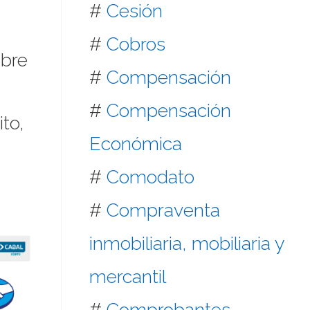
#
Cesión
#
Cobros
mbre
#
Compensación
#
Compensación
to,
Económica
#
Comodato
#
Compraventa
inmobiliaria, mobiliaria y
mercantil
#
Comprobantes