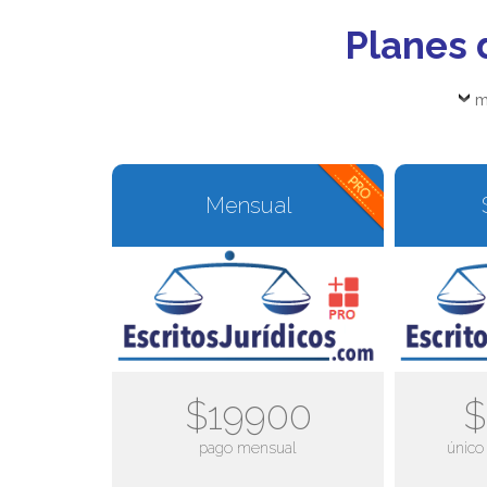
Planes 
m
Mensual
$19900
$
pago mensual
único