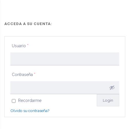
mobiliario
para
maquinaria"
ACCEDA A SU CUENTA:
Usuario
*
Contraseña
*
Recordarme
Olvido su contraseña?