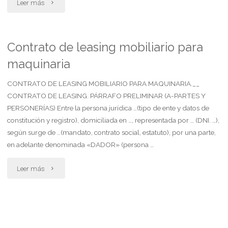
"Requerido
Leer más
niega
cláusula
Contrato de leasing mobiliario para
maquinaria
penal
(mora)
CONTRATO DE LEASING MOBILIARIO PARA MAQUINARIA.__
CONTRATO DE LEASING. PÁRRAFO PRELIMINAR (A-PARTES Y
reputándola
PERSONERÍAS) Entre la persona jurídica …(tipo de ente y datos de
constitución y registro), domiciliada en …, representada por … (DNI. …),
extinguida"
según surge de …(mandato, contrato social, estatuto), por una parte,
en adelante denominada «DADOR» (persona …
"Contrato
Leer más
de
leasing