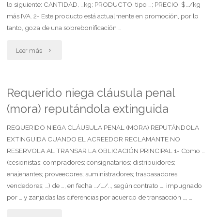
lo siguiente: CANTIDAD, …kg; PRODUCTO, tipo …; PRECIO, $…/kg
más IVA. 2- Este producto está actualmente en promoción, por lo
tanto, goza de una sobrebonificación …
"Productor
Leer más
de
insumos
Requerido niega cláusula penal
(mora) reputándola extinguida
cotiza
a
REQUERIDO NIEGA CLÁUSULA PENAL (MORA) REPUTÁNDOLA
EXTINGUIDA CUANDO EL ACREEDOR RECLAMANTE NO
consignatario
RESERVOLA AL TRANSAR LA OBLIGACIÓN PRINCIPAL 1- Como …
(cesionistas; compradores; consignatarios; distribuidores;
mayorista"
enajenantes; proveedores; suministradores; traspasadores;
vendedores; …) de …, en fecha …/…/.., según contrato …, impugnado
por … y zanjadas las diferencias por acuerdo de transacción …, …