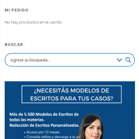
original
actual
era:
es:
MI PEDIDO
$90,000.00.
$67,500.00.
No hay productos en el carrito.
BUSCAR: