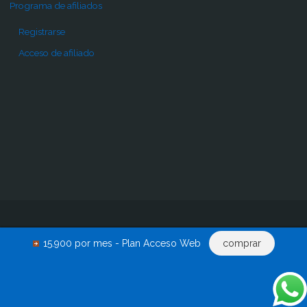
Programa de afiliados
Registrarse
Acceso de afiliado
Inicio
Pro
Comprar
Renovar acceso
Descargas
15.900 por mes - Plan Acceso Web
comprar
Acceder
0 productos
©2015-2024 - EscritosJuridicos.com