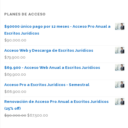
PLANES DE ACCESO
$90000 único pago por 12 meses - Acceso Pro Anual a
Escritos Jurídicos
$
90,000.00
Acceso Web y Descarga de Escritos Jurídicos
$
79,900.00
$69.900 - Acceso Web Anual a Escritos Jurídicos
$
69,900.00
Acceso Pro a Escritos Jurídicos - Semestral
$
68,900.00
Renovación de Acceso Pro Anual a Escritos Jurídicos
(25% off)
El
El
$
90,000.00
$
67,500.00
precio
precio