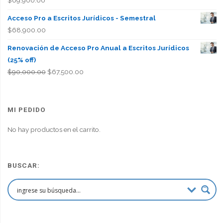
$
69,900.00
Acceso Pro a Escritos Jurídicos - Semestral
$
68,900.00
Renovación de Acceso Pro Anual a Escritos Jurídicos
(25% off)
El
El
$
90,000.00
$
67,500.00
precio
precio
original
actual
era:
es:
MI PEDIDO
$90,000.00.
$67,500.00.
No hay productos en el carrito.
BUSCAR: