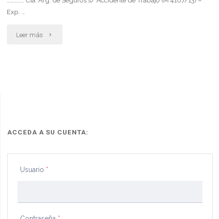
…………… Cía. Arg. de Seguros s/ Accidente de Trabajo (M 4107/13) –
Exp. …
"Contestación
Leer más
de
demanda
ii"
ACCEDA A SU CUENTA:
Usuario
*
Contraseña
*