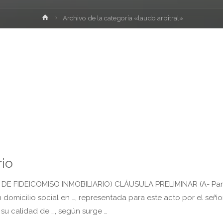
Inicio
Archivo de la categoría «laudo arbitral»
rio
E FIDEICOMISO INMOBILIARIO) CLÁUSULA PRELIMINAR (A- Par
on domicilio social en …, representada para este acto por el señor
su calidad de …, según surge …