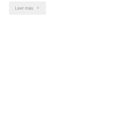
"Contrato
Leer más
de
fideicomiso
inmobiliario"