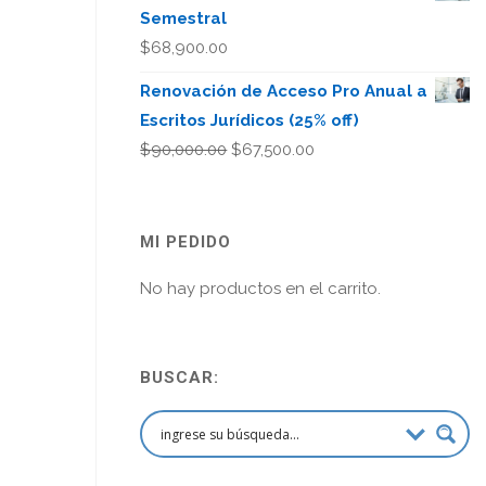
Semestral
$
68,900.00
Renovación de Acceso Pro Anual a
Escritos Jurídicos (25% off)
El
El
$
90,000.00
$
67,500.00
precio
precio
original
actual
era:
es:
MI PEDIDO
$90,000.00.
$67,500.00.
No hay productos en el carrito.
BUSCAR: