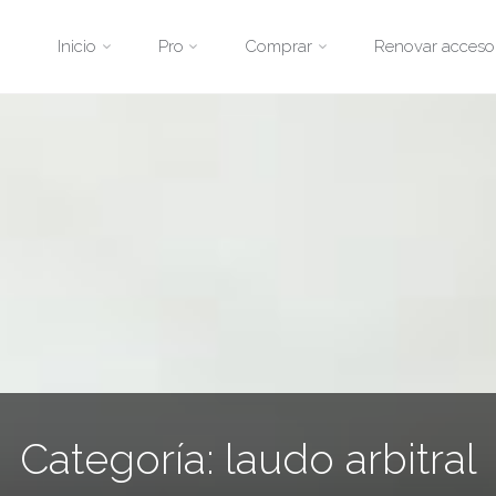
Saltar
Inicio
Pro
Comprar
Renovar acceso
al
contenido
Categoría:
laudo arbitral