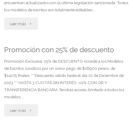
encuentran actualizados con la última legislación sancionada. Todos
modalidad
los modelos de escritos son totalmente editables …
alternada
"Pendrive
Leer más
y
+
comunicación
acceso
Promoción con 25% de descuento
amplia"
web
Promoción Exclusiva: 25% de DESCUENTO Accedé a los Modelos
de Escritos Jurídicos por un único pago de $18900 pesos, de
a
$14175 finales. ***Descuento válido hasta el día 10 de Diciembre de
2023.*** HASTA 3 CUOTAS SIN INTERÉS -10% CON QR Y
escritos
TRANSFERENCIA BANCARIA Tendrás acceso ilimitado a todos los
jurídicos"
modelos …
"Promoción
Leer más
con