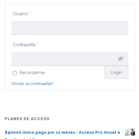
deudores
Usuario
*
alimentarios"
Contraseña
*
Recordarme
Olvido su contraseña?
PLANES DE ACCESO
$90000 único pago por 12 meses - Acceso Pro Anual a