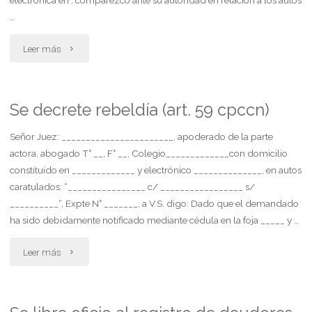
por
indeminizaciones
…
un
por
"Se
Leer más
vehículo"
despido"
libre
cédula
Se decrete rebeldía (art. 59 cpccn)
bajo
Señor Juez: _______________________, apoderado de la parte
actora, abogado T° __, F° __, Colegio_____________con domicilio
responsabilidad
constituído en _____________ y electrónico ______________, en autos
caratulados: “________________ c/ _________________ s/
de
__________“, Expte N° _______, a V.S. digo: Dado que el demandado
la
ha sido debidamente notificado mediante cédula en la foja _____ y …
parte
"Se
Leer más
actora"
decrete
rebeldía