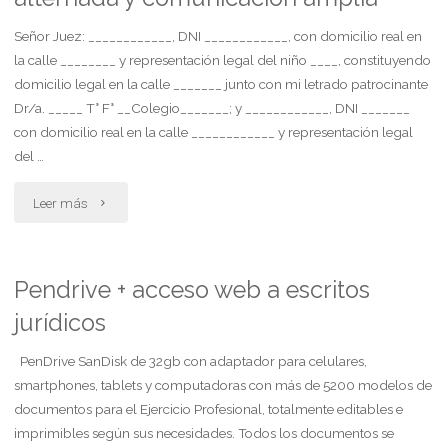
cautelar"
Señor Juez: ____________, DNI ____________, con domicilio real en
la calle ________ y representación legal del niño ____, constituyendo
domicilio legal en la calle _______ junto con mi letrado patrocinante
Dr/a. _____ T° F° __Colegio_______; y ____________, DNI _______
con domicilio real en la calle ____________ y representación legal
del …
"Plan
Leer más
de
parentalidad
Pendrive + acceso web a escritos
jurídicos
con
cuidado
PenDrive SanDisk de 32gb con adaptador para celulares,
smartphones, tablets y computadoras con más de 5200 modelos de
personal
documentos para el Ejercicio Profesional, totalmente editables e
imprimibles según sus necesidades. Todos los documentos se
compartido,