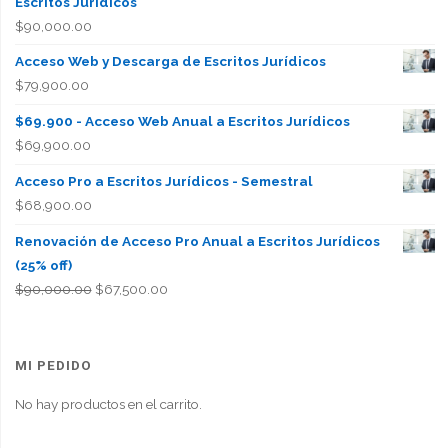
Escritos Jurídicos
$
90,000.00
Acceso Web y Descarga de Escritos Jurídicos
$
79,900.00
$69.900 - Acceso Web Anual a Escritos Jurídicos
$
69,900.00
Acceso Pro a Escritos Jurídicos - Semestral
$
68,900.00
Renovación de Acceso Pro Anual a Escritos Jurídicos
(25% off)
El
El
$
90,000.00
$
67,500.00
precio
precio
original
actual
era:
es:
MI PEDIDO
$90,000.00.
$67,500.00.
No hay productos en el carrito.