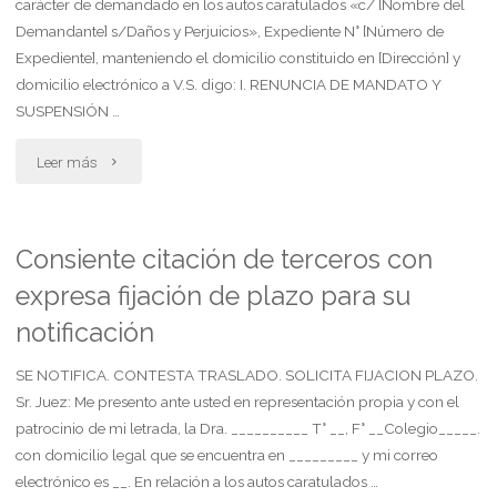
carácter de demandado en los autos caratulados «c/ [Nombre del
Demandante] s/Daños y Perjuicios», Expediente N° [Número de
erróneamente
Expediente], manteniendo el domicilio constituido en [Dirección] y
domicilio electrónico a V.S. digo: I. RENUNCIA DE MANDATO Y
por
SUSPENSIÓN …
monto
"Renuncia
Leer más
de
mandato.
la
se
Consiente citación de terceros con
demanda"
expresa fijación de plazo para su
suspenda
notificación
procedimiento.
SE NOTIFICA. CONTESTA TRASLADO. SOLICITA FIJACION PLAZO.
denuncia
Sr. Juez: Me presento ante usted en representación propia y con el
liquidación
patrocinio de mi letrada, la Dra. __________ T° __, F° __Colegio_____.
con domicilio legal que se encuentra en _________ y mi correo
forzosa
electrónico es __. En relación a los autos caratulados …