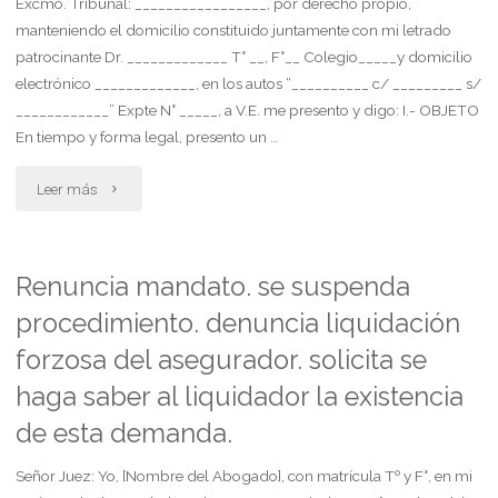
Excmo. Tribunal: _________________, por derecho propio,
manteniendo el domicilio constituido juntamente con mi letrado
patrocinante Dr. _____________ T° __, F°__ Colegio_____y domicilio
electrónico _____________, en los autos “__________ c/ _________ s/
____________” Expte N° _____, a V.E. me presento y digo: I.- OBJETO
En tiempo y forma legal, presento un …
"Recurso
Leer más
de
queja
Renuncia mandato. se suspenda
procedimiento. denuncia liquidación
por
forzosa del asegurador. solicita se
apelación
haga saber al liquidador la existencia
denegada.
de esta demanda.
recurso
Señor Juez: Yo, [Nombre del Abogado], con matrícula Tº y F°, en mi
denegado