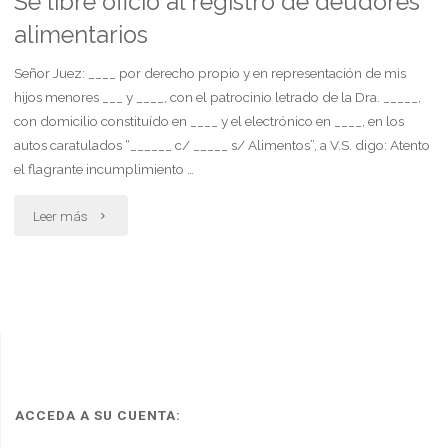
Se libre oficio al registro de deudores
alimentarios
(art.
59
Señor Juez: ____ por derecho propio y en representación de mis
hijos menores ___ y ____, con el patrocinio letrado de la Dra. _____,
cpccn)"
con domicilio constituído en ____ y el electrónico en ____, en los
autos caratulados “______ c/ _____ s/ Alimentos”, a V.S. digo: Atento
el flagrante incumplimiento …
"Se
Leer más
libre
oficio
al
registro
de
ACCEDA A SU CUENTA: