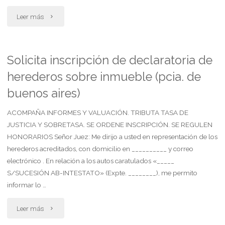
del
"Consiente
Leer más
asegurador.
citación
solicita
de
Solicita inscripción de declaratoria de
se
herederos sobre inmueble (pcia. de
terceros
haga
buenos aires)
con
saber
ACOMPAÑA INFORMES Y VALUACIÓN. TRIBUTA TASA DE
expresa
JUSTICIA Y SOBRETASA. SE ORDENE INSCRIPCIÓN. SE REGULEN
al
fijación
HONORARIOS Señor Juez: Me dirijo a usted en representación de los
liquidador
herederos acreditados, con domicilio en __________ y correo
de
electrónico . En relación a los autos caratulados «_____
la
S/SUCESIÓN AB-INTESTATO» (Expte. ________), me permito
plazo
informar lo …
existencia
para
"Solicita
Leer más
de
su