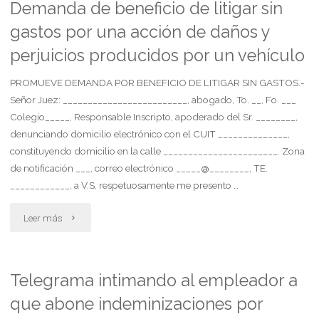
25%
Demanda de beneficio de litigar sin
gastos por una acción de daños y
de
perjuicios producidos por un vehículo
descuento"
PROMUEVE DEMANDA POR BENEFICIO DE LITIGAR SIN GASTOS.-
Señor Juez: _________________________, abogado, To. __, Fo. ___
Colegio_____, Responsable Inscripto, apoderado del Sr. ________,
denunciando domicilio electrónico con el CUIT ______________,
constituyendo domicilio en la calle _______________________. Zona
de notificación ___, correo electrónico _____@________, TE.
____________, a V.S. respetuosamente me presento …
"Demanda
Leer más
de
beneficio
Telegrama intimando al empleador a
que abone indeminizaciones por
de