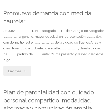
inscripción
esta
notificación"
de
demanda."
Promueve demanda con medida
cautelar
declaratoria
de
Sr. Juez: ……………………., D.N.I. , abogado T….F.., del Colegio de Abogados
de………………. argentino, mayor de edad, en representación de……….S.A.,
herederos
con domicilio real en …………………………… de la ciudad de Buenos Aires, y
constituyéndolo a todo efecto en calle………………………….., de esta ciudad
sobre
de………….., partido de………….., ante V.S. me presento y respetuosamente
inmueble
digo: …
(pcia.
"Promueve
Leer más
de
demanda
buenos
con
Plan de parentalidad con cuidado
aires)"
personal compartido, modalidad
medida
alternada y comunicación amplia