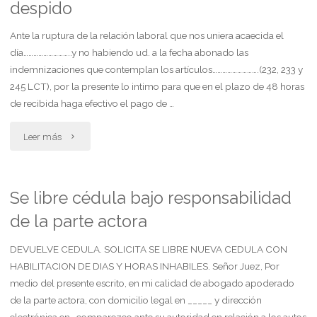
despido
litigar
Ante la ruptura de la relación laboral que nos uniera acaecida el
sin
día………………………..y no habiendo ud. a la fecha abonado las
gastos
indemnizaciones que contemplan los artículos……………………….(232, 233 y
245 LCT), por la presente lo intimo para que en el plazo de 48 horas
por
de recibida haga efectivo el pago de …
una
"Telegrama
Leer más
acción
intimando
de
al
Se libre cédula bajo responsabilidad
daños
de la parte actora
empleador
y
a
DEVUELVE CEDULA. SOLICITA SE LIBRE NUEVA CEDULA CON
HABILITACION DE DIAS Y HORAS INHABILES. Señor Juez, Por
perjuicios
que
medio del presente escrito, en mi calidad de abogado apoderado
producidos
de la parte actora, con domicilio legal en _____ y dirección
abone
electrónica en , comparezco ante su autoridad en relación a los autos