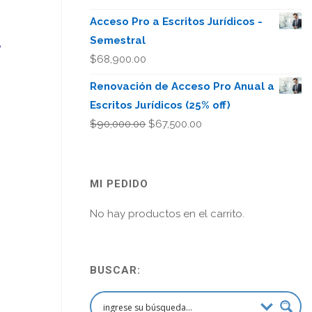
Acceso Pro a Escritos Jurídicos -
A
Semestral
$
68,900.00
Renovación de Acceso Pro Anual a
Escritos Jurídicos (25% off)
El
El
$
90,000.00
$
67,500.00
precio
precio
original
actual
era:
es:
MI PEDIDO
$90,000.00.
$67,500.00.
No hay productos en el carrito.
BUSCAR: