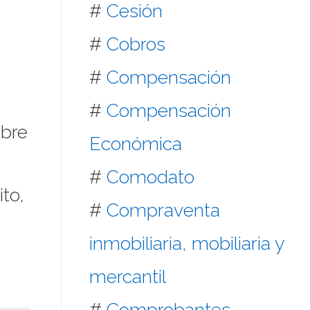
#
Cesión
#
Cobros
#
Compensación
#
Compensación
mbre
Económica
#
Comodato
to,
#
Compraventa
inmobiliaria, mobiliaria y
mercantil
#
Comprobantes