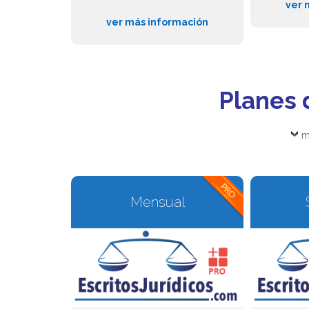
ver 
ver más información
Planes 
m
Mensual