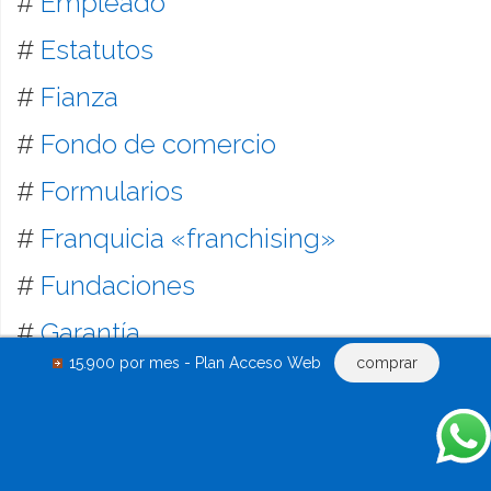
#
Empleado
#
Estatutos
#
Fianza
#
Fondo de comercio
#
Formularios
#
Franquicia «franchising»
#
Fundaciones
#
Garantía
15.900 por mes - Plan Acceso Web
comprar
#
Gastos
#
Hipoteca
#
Honorarios