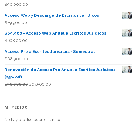
$
90,000.00
Acceso Web y Descarga de Escritos Jurídicos
$
79,900.00
$69.900 - Acceso Web Anual a Escritos Jurídicos
$
69,900.00
Acceso Pro a Escritos Jurídicos - Semestral
$
68,900.00
Renovación de Acceso Pro Anual a Escritos Jurídicos
(25% off)
El
El
$
90,000.00
$
67,500.00
precio
precio
original
actual
era:
es:
MI PEDIDO
$90,000.00.
$67,500.00.
No hay productos en el carrito.