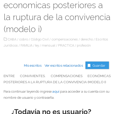
economicas posteriores a
la ruptura de la convivencia
(modelo i)
CABA
/
cobro
/
Código Civil
/
compensaciones
/
derecho
/
Escritos
Jurídicos
/
FAMILIA
/
ley
/
mensual
/
PRACTICA
/
profesión
Mis escritos
Ver escritos relacionados
Guardar
ENTRE CONVIVIENTES. COMPENSACIONES ECONÓMICAS
POSTERIORES A LA RUPTURA DE LA CONVIVENCIA (MODELO I)
Para continuar leyendo ingrese
aquí
para acceder a su cuenta con su
nombre de usuario y contraseña.
¿Todavía no es usuario?