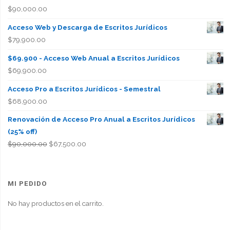
$
90,000.00
Acceso Web y Descarga de Escritos Jurídicos
$
79,900.00
$69.900 - Acceso Web Anual a Escritos Jurídicos
$
69,900.00
Acceso Pro a Escritos Jurídicos - Semestral
$
68,900.00
Renovación de Acceso Pro Anual a Escritos Jurídicos
(25% off)
El
El
$
90,000.00
$
67,500.00
precio
precio
original
actual
era:
es:
MI PEDIDO
$90,000.00.
$67,500.00.
No hay productos en el carrito.