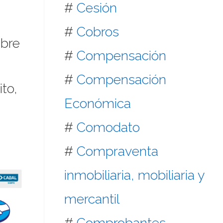
#
Cesión
#
Cobros
mbre
#
Compensación
#
Compensación
to,
Económica
#
Comodato
#
Compraventa
inmobiliaria, mobiliaria y
mercantil
#
Comprobantes