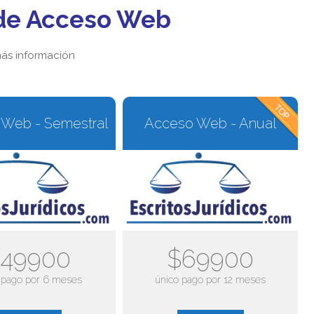
de Acceso Web
ás información
Web - Semestral
Acceso Web - Anual
49900
$69900
 pago por 6 meses
único pago por 12 meses