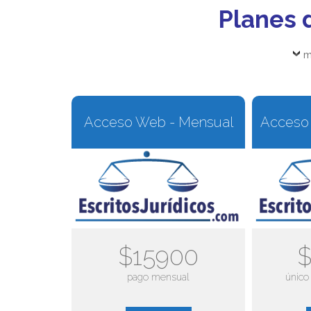
Planes 
m
Acceso Web - Mensual
Acceso 
$15900
$
pago mensual
único