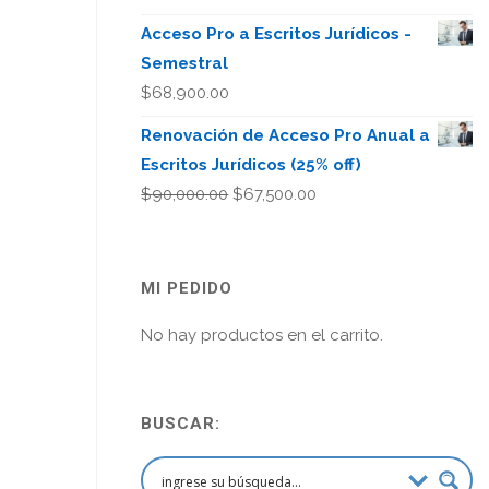
Acceso Pro a Escritos Jurídicos -
Semestral
$
68,900.00
Renovación de Acceso Pro Anual a
Escritos Jurídicos (25% off)
El
El
$
90,000.00
$
67,500.00
precio
precio
original
actual
era:
es:
MI PEDIDO
$90,000.00.
$67,500.00.
No hay productos en el carrito.
BUSCAR: