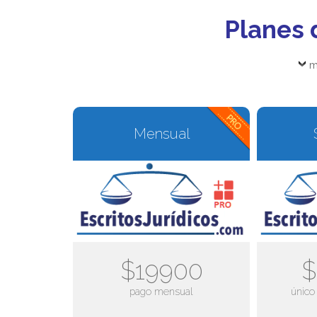
Planes 
m
Mensual
$19900
$
pago mensual
único