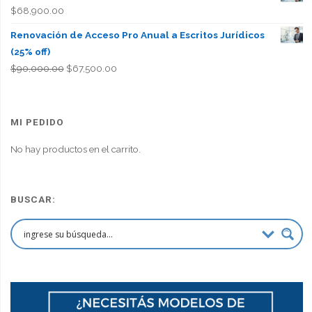
$
68,900.00
Renovación de Acceso Pro Anual a Escritos Jurídicos
(25% off)
El
El
$
90,000.00
$
67,500.00
precio
precio
original
actual
era:
es:
MI PEDIDO
$90,000.00.
$67,500.00.
No hay productos en el carrito.
BUSCAR: