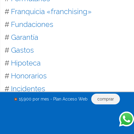
#
Franquicia «franchising»
#
Fundaciones
#
Garantía
#
Gastos
#
Hipoteca
#
Honorarios
#
Incidentes
15.900 por mes - Plan Acceso Web
comprar
#
Indemnización
#
Impugnaciones
#
Informes