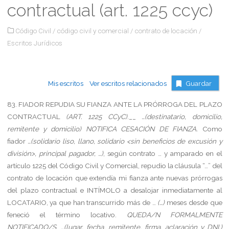
contractual (art. 1225 ccyc)
Código Civil
/
código civil y comercial
/
contrato de locación
/
Escritos Jurídicos
Mis escritos
Ver escritos relacionados
Guardar
83.
FIADOR
REPUDIA
SU
FIANZA
ANTE
LA
PRÓRROGA
DEL
PLAZO
CONTRACTUAL
(ART.
1225
CCyC)
.__
…(destinatario, domicilio,
remitente y domicilio)
NOTIFICA CESACIÓN DE FIANZA.
Como
fiador
…(solidario liso, llano, solidario <sin beneficios de excusión y
división>, principal pagador, …)
, según contrato … y amparado en el
artículo 1225 del Código Civil y Comercial, repudio la cláusula “…” del
contrato de locación que extendía mi fianza ante nuevas prórrogas
del plazo contractual e INTÍMOLO a desalojar inmediatamente al
LOCATARIO, ya que han transcurrido más de …
(…)
meses desde que
feneció el término locativo.
QUEDA/N
FORMALMENTE
NOTIFICADO/S
.
…(lugar, fecha, remitente, firma, aclaración y DNI.)