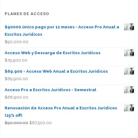
PLANES DE ACCESO
$90000 único pago por 12 meses - Acceso Pro Anual a
Escritos Jurídicos
$
90,000.00
Acceso Web y Descarga de Escritos Jurídicos
$
79,900.00
$69.900 - Acceso Web Anual a Escritos Jurídicos
$
69,900.00
Acceso Pro a Escritos Jurídicos - Semestral
$
68,900.00
Renovación de Acceso Pro Anual a Escritos Jurídicos
(25% off)
El
El
$
90,000.00
$
67,500.00
precio
precio
original
actual