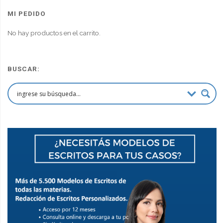
era:
es:
MI PEDIDO
$90,000.00.
$67,500.00.
No hay productos en el carrito.
BUSCAR: