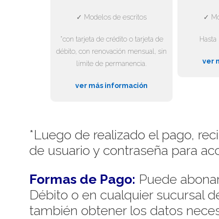
✓ Modelos de escritos
✓ Mo
*con tarjeta de crédito o tarjeta de
Hasta 
débito, con renovación mensual, sin
ver 
límite de permanencia.
ver más información
*Luego de realizado el pago, rec
de usuario y contraseña para acc
Formas de Pago:
Puede abonar 
Débito o en cualquier sucursal 
también obtener los datos necesa