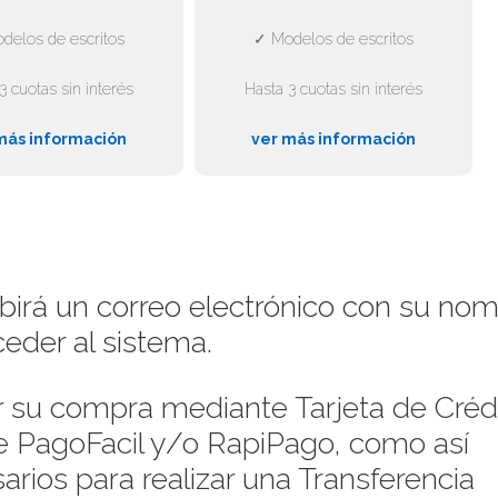
delos de escritos
✓ Modelos de escritos
3 cuotas sin interés
Hasta 3 cuotas sin interés
más información
ver más información
ibirá un correo electrónico con su no
eder al sistema.
su compra mediante Tarjeta de Crédi
de PagoFacil y/o RapiPago, como así
rios para realizar una Transferencia