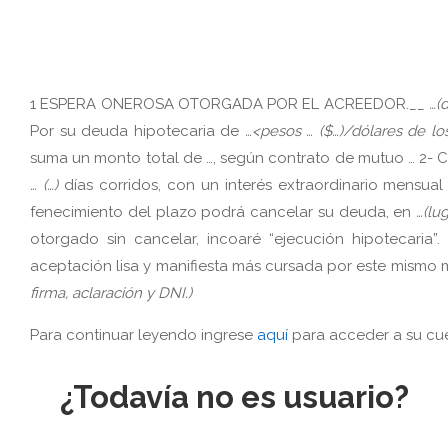
1
ESPERA
ONEROSA
OTORGADA
POR
EL
ACREEDOR.__
…(
Por su deuda hipotecaria de
…<pesos … ($…)/dólares de l
suma un monto total de …, según contrato de mutuo …
2-
C
… (…)
días corridos, con un interés extraordinario mensual
fenecimiento del plazo podrá cancelar su deuda, en
…(lu
otorgado sin cancelar, incoaré “ejecución hipotecaria”.
aceptación lisa y manifiesta más cursada por este mismo m
firma, aclaración y DNI.)
Para continuar leyendo ingrese
aquí
para acceder a su cue
¿Todavía no es usuario?