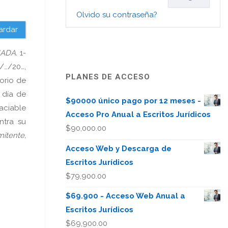
Olvido su contraseña?
ardar
ONADA.
1-
…/…/20
…
,
PLANES DE ACCESO
orio de
 día de
$90000 único pago por 12 meses -
aciable
Acceso Pro Anual a Escritos Jurídicos
ntra su
$
90,000.00
mitente,
Acceso Web y Descarga de
Escritos Jurídicos
$
79,900.00
$69.900 - Acceso Web Anual a
Escritos Jurídicos
$
69,900.00