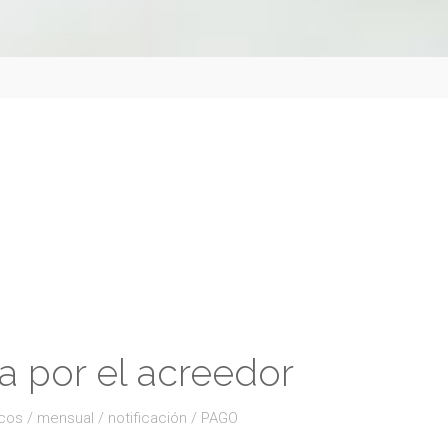
r
a por el acreedor
icos
/
mensual
/
notificación
/
PAGO