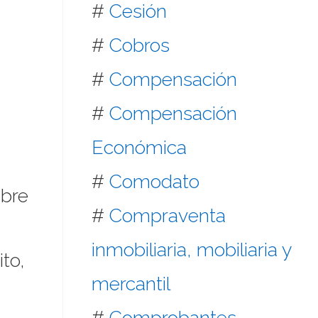
#
Cesión
#
Cobros
#
Compensación
#
Compensación
Económica
#
Comodato
mbre
#
Compraventa
inmobiliaria, mobiliaria y
to,
mercantil
#
Comprobantes