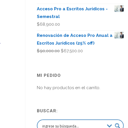
Acceso Pro a Escritos Jurídicos -
Semestral
$
68,900.00
Renovación de Acceso Pro Anual a
A
Escritos Jurídicos (25% off)
El
El
$
90,000.00
$
67,500.00
precio
precio
original
actual
era:
es:
MI PEDIDO
$90,000.00.
$67,500.00.
No hay productos en el carrito.
BUSCAR: