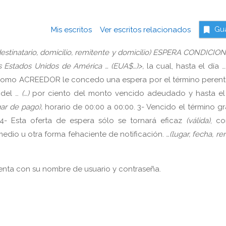
Mis escritos
Ver escritos relacionados
Gu
destinatario, domicilio, remitente y domicilio) ESPERA CONDICI
os Estados Unidos de América … (EUA$…)>,
la cual, hasta el día 
omo ACREEDOR le concedo una espera por el término perent
 del …
(…)
por ciento del monto vencido adeudado y hasta el
gar de pago),
horario de 00:00 a 00:00.
3-
Vencido el término gr
4-
Esta oferta de espera sólo se tornará eficaz
(válida)
, co
edio u otra forma fehaciente de notificación.
…(lugar, fecha, re
nta con su nombre de usuario y contraseña.