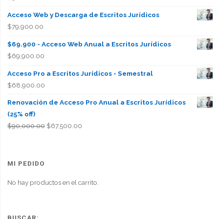
Acceso Web y Descarga de Escritos Jurídicos
$
79,900.00
$69.900 - Acceso Web Anual a Escritos Jurídicos
$
69,900.00
Acceso Pro a Escritos Jurídicos - Semestral
$
68,900.00
Renovación de Acceso Pro Anual a Escritos Jurídicos
(25% off)
El
El
$
90,000.00
$
67,500.00
precio
precio
original
actual
era:
es:
MI PEDIDO
$90,000.00.
$67,500.00.
No hay productos en el carrito.
BUSCAR: