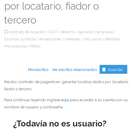
por locatario, fiador o
tercero
contrato de locación
/
CUIT
/
derecho
/
ejecutivo
/
empresa
/
Escritos Jurídicos
/
excepciones
/
intereses
/
IVA
/
juicio
/
Medidas
Precautorias
/
PAGO
Mis escritos
Ver escritos relacionados
Guardar
Recibo-contrato de pagarés en garantía locativa dados por locatario,
fiador o tercero
Para continuar leyendo ingrese
aquí
para acceder a su cuenta con su
nombre de usuario y contraseña.
¿Todavía no es usuario?