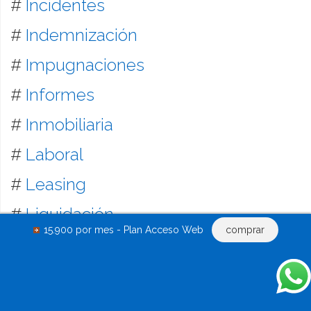
#
Incidentes
#
Indemnización
#
Impugnaciones
#
Informes
#
Inmobiliaria
#
Laboral
#
Leasing
#
Liquidación
15.900 por mes - Plan Acceso Web
comprar
#
Locación inmobiliaria y mobiliaria
#
Mandatos
#
Mandamientos