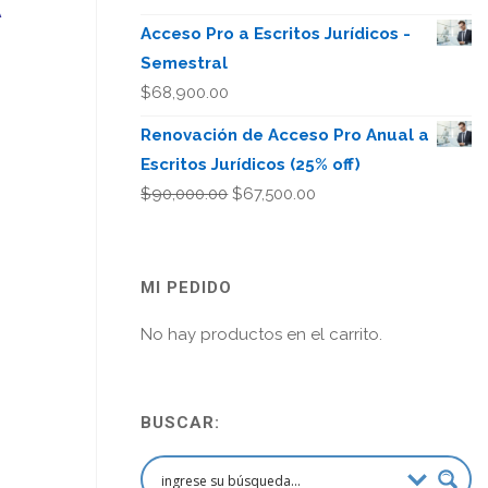
A
Acceso Pro a Escritos Jurídicos -
Semestral
$
68,900.00
Renovación de Acceso Pro Anual a
Escritos Jurídicos (25% off)
El
El
$
90,000.00
$
67,500.00
precio
precio
original
actual
era:
es:
MI PEDIDO
$90,000.00.
$67,500.00.
No hay productos en el carrito.
BUSCAR: