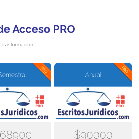
de Acceso PRO
ás información
Semestral
Anual
68900
$90000