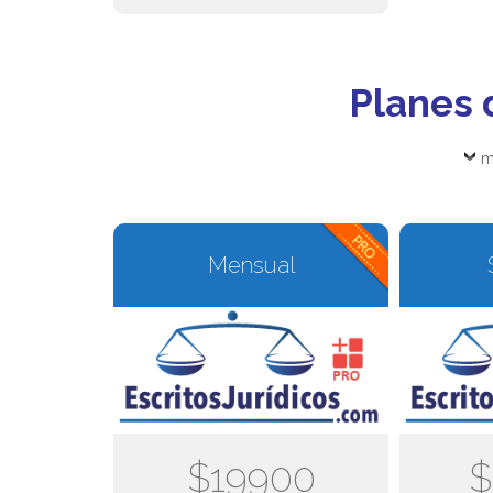
Planes 
m
Mensual
$19900
$