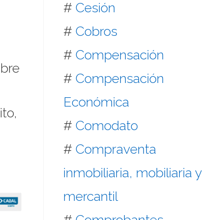
#
Cesión
#
Cobros
#
Compensación
mbre
#
Compensación
Económica
to,
#
Comodato
#
Compraventa
inmobiliaria, mobiliaria y
mercantil
#
Comprobantes