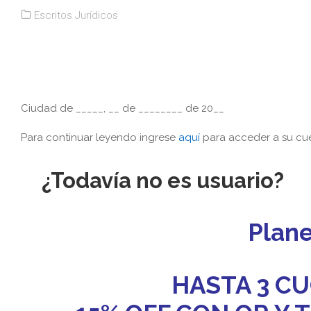
Escritos Jurídicos
Ciudad de _____, __ de ________ de 20__
Para continuar leyendo ingrese
aquí
para acceder a su cue
¿Todavía no es usuario?
Plan
HASTA 3 CU