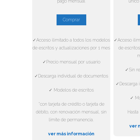
pago mensual
único
Comprar
✓Acceso ilimitado a todos los modelos
✓Acceso ilim
de escritos y actualizaciones por 1 mes
de escritos
m
✓Precio mensual por usuario
✓Sin re
✓Descarga individual de documentos
✓Descarga i
✓ Modelos de escritos
✓ Mo
*con tarjeta de crédito o tarjeta de
débito, con renovación mensual, sin
Hasta 
límite de permanencia.
ver 
ver más información