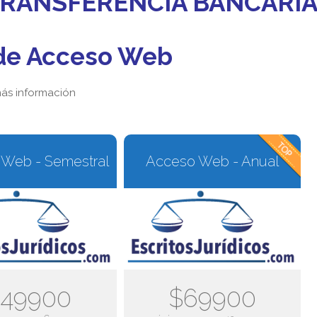
 TRANSFERENCIA BANCARI
de Acceso Web
ás información
Web - Semestral
Acceso Web - Anual
49900
$69900