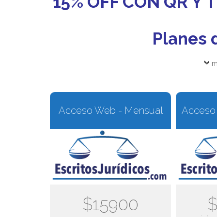
15% OFF CON QR Y
Planes 
m
Acceso Web - Mensual
Acceso 
$15900
$