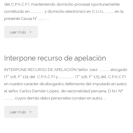
ley
del C.P.A.C.F.), manteniendo domicilio procesal oportunamente
constituido en ……………., y domicilio electrónico en C.U.I.L. ………… en la
26.773"
presente Causa N° ……….. …
"Interpone
Leer más
recurso
de
Interpone recurso de apelación
apelación"
INTERPONE RECURSO DE APELACIÓN Señor Juez: …………., abogado
(T° 118, F° 174 del C.P.A.C.F) y …………………. (T° 118, F° 175 del C.P.A.C.F)
en nuestro carácter de abogados defensores del imputado en autos
el señor Carlos Damián López, de nacionalidad peruana, D.N.I. Nº
…………., cuyos demás datos personales constan en autos, …
"Interpone
Leer más
recurso