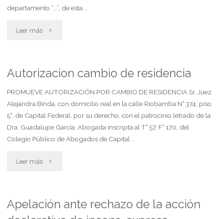
departamento “…”, de esta …
"Daños
Leer más
y
perjuicios
Autorizacion cambio de residencia
accidente
PROMUEVE AUTORIZACIÓN POR CAMBIO DE RESIDENCIA Sr. Juez
Alejandra Binda, con domicilio real en la calle Riobamba N° 374, piso
de
5°, de Capital Federal, por su derecho, con el patrocinio letrado de la
Dra. Guadalupe García, Abogada inscripta al T° 57, F° 170, del
transito
Colegio Público de Abogados de Capital …
auto
"Autorizacion
Leer más
colectivo"
cambio
de
Apelación ante rechazo de la acción