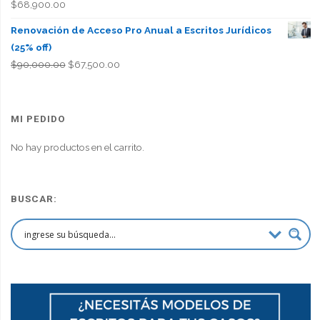
$
68,900.00
Renovación de Acceso Pro Anual a Escritos Jurídicos
(25% off)
El
El
$
90,000.00
$
67,500.00
precio
precio
original
actual
era:
es:
MI PEDIDO
$90,000.00.
$67,500.00.
No hay productos en el carrito.
BUSCAR: