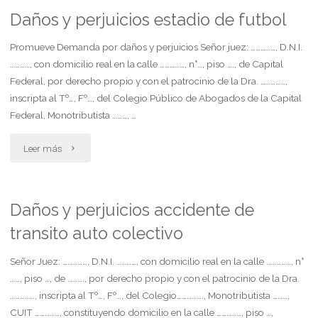
alimentos
Daños y perjuicios estadio de futbol
contra
Promueve Demanda por daños y perjuicios Señor juez: ……………, D.N.I.
…………, con domicilio real en la calle ……………, n°…, piso …., de Capital
el
Federal, por derecho propio y con el patrocinio de la Dra. ……………,
inscripta al Tº…, Fº…, del Colegio Público de Abogados de la Capital
progenitor
Federal, Monotributista ………, …
afín"
"Daños
Leer más
y
perjuicios
Daños y perjuicios accidente de
transito auto colectivo
estadio
de
Señor Juez: ……………, D.N.I. …………, con domicilio real en la calle ……………, n°
……, piso …, de ………., por derecho propio y con el patrocinio de la Dra.
futbol"
……………, inscripta al Tº…, Fº…, del Colegio……………., Monotributista ………,
CUIT ……………, constituyendo domicilio en la calle ……………, piso …,