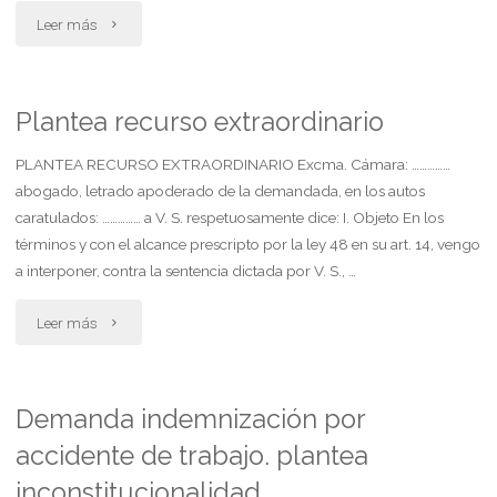
"Privacion
Leer más
de
la
Plantea recurso extraordinario
responsabilidad
PLANTEA RECURSO EXTRAORDINARIO Excma. Cámara: ……………
abogado, letrado apoderado de la demandada, en los autos
parental"
caratulados: …………… a V. S. respetuosamente dice: I. Objeto En los
términos y con el alcance prescripto por la ley 48 en su art. 14, vengo
a interponer, contra la sentencia dictada por V. S., …
"Plantea
Leer más
recurso
extraordinario"
Demanda indemnización por
accidente de trabajo. plantea
inconstitucionalidad