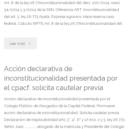
Art. 8 de la ley 26.77Inconstitucionalidad del decr. 472/2014; resol.
declarativa
34/2014 y 3/2014 de la SSN. Diferencia ART. Inconstitucionalidad
del art. 3, ley 26.773 Apela. Expresa agravios. Hace reserva caso
de
federal. Cálculo RIPTE Art. 8 de la ley 26.77Inconstitucionalidad del
…
incons.
"Apela.
expresa
Leer más
expresa
agravios.
agravios.
solicita
Acción declarativa de
inconstitucionalidad presentada por
reserva
medida
el cpacf. solicita cautelar previa
caso
cautelar"
Acción declarativa de inconstitucionalidad presentada por el
federal.
Colegio Público de Abogados de la Capital Federal. Promueve
cálculo
acción declarativa de inconstitucionalidad. Solicita cautelar previa:
Declaración de inaplicabilidad arts. 3°, 4°, 6° y 17 incs. 2 y 3, ley 26.773
ripte.
Señor Juez: ……………, abogado de la matrícula y Presidente del Colegio