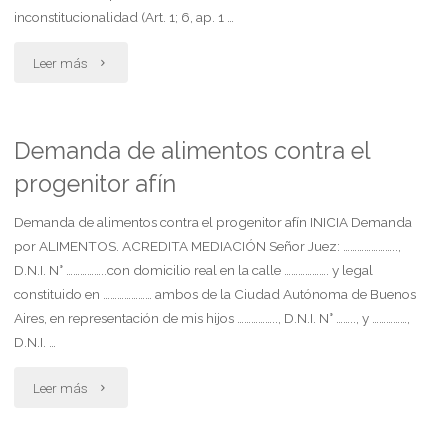
inconstitucionalidad"
inconstitucionalidad (Art. 1; 6, ap. 1 …
"Demanda
Leer más
indemnización
por
Demanda de alimentos contra el
progenitor afín
accidente
de
Demanda de alimentos contra el progenitor afín INICIA Demanda
por ALIMENTOS. ACREDITA MEDIACIÓN Señor Juez: …………………..,
trabajo.
D.N.I. N° ……………..con domicilio real en la calle ………………. y legal
constituido en ………………… ambos de la Ciudad Autónoma de Buenos
plantea
Aires, en representación de mis hijos …………….., D.N.I. N° …….., y ……………,
inconstitucionalidad."
D.N.I. …
"Demanda
Leer más
de