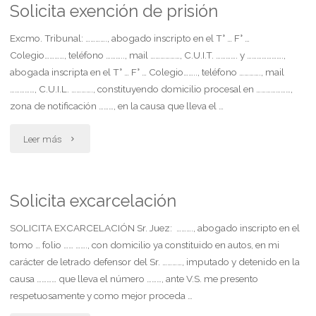
de
Solicita exención de prisión
apelación"
Excmo. Tribunal: …………., abogado inscripto en el T° … F° …
Colegio…………, teléfono ……….., mail ………………, C.U.I.T. …………. y ………………….,
abogada inscripta en el T° … F° … Colegio…….., teléfono …………., mail
……………, C.U.I.L. …………., constituyendo domicilio procesal en …………………,
zona de notificación ………, en la causa que lleva el …
"Solicita
Leer más
exención
de
Solicita excarcelación
prisión"
SOLICITA EXCARCELACIÓN Sr. Juez: ………., abogado inscripto en el
tomo … folio …… ……., con domicilio ya constituido en autos, en mi
carácter de letrado defensor del Sr. …………, imputado y detenido en la
causa ………… que lleva el número ………, ante V.S. me presento
respetuosamente y como mejor proceda …