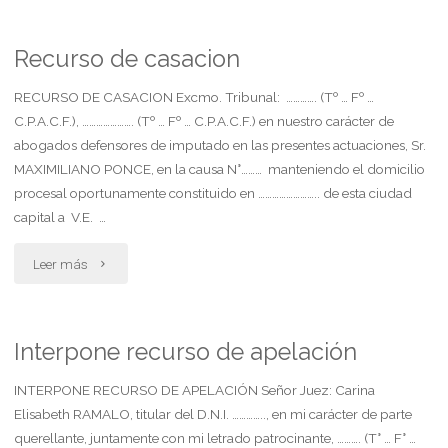
in
previa"
itinere.
Recurso de casacion
apelación
RECURSO DE CASACION Excmo. Tribunal: …………. (Tº … Fº …
C.P.A.C.F.), …………………. (Tº … Fº … C.P.A.C.F.) en nuestro carácter de
por
abogados defensores de imputado en las presentes actuaciones, Sr.
MAXIMILIANO PONCE, en la causa N°……… manteniendo el domicilio
montos
procesal oportunamente constituido en …………………….. de esta ciudad
indemnizatorios
capital a V.E. …
irrisorios.
"Recurso
Leer más
aplicación
de
retroactiva
casacion"
Interpone recurso de apelación
de
INTERPONE RECURSO DE APELACIÓN Señor Juez: Carina
la
Elisabeth RAMALO, titular del D.N.I. ………….., en mi carácter de parte
querellante, juntamente con mi letrado patrocinante, ………. (T° … F° …