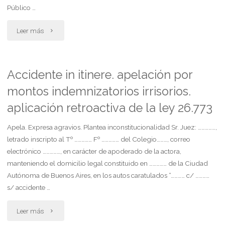
Público …
art.
"Acción
8
Leer más
declarativa
de
de
la
Accidente in itinere. apelación por
montos indemnizatorios irrisorios.
inconstitucionalidad
ley
aplicación retroactiva de la ley 26.773
presentada
26.77incons.
Apela. Expresa agravios. Plantea inconstitucionalidad Sr. Juez: ……………,
por
del
letrado inscripto al Tº …………… Fº …………… del Colegio………, correo
el
decr.
electrónico ……………, en carácter de apoderado de la actora,
manteniendo el domicilio legal constituido en …………… de la Ciudad
cpacf.
472
Autónoma de Buenos Aires, en los autos caratulados “………… c/ …………
s/ accidente …
solicita
2014"
"Accidente
cautelar
Leer más