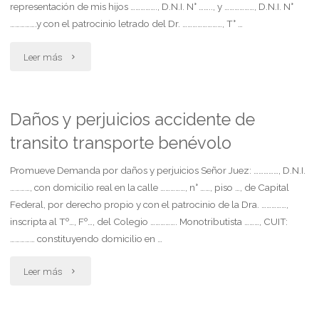
representación de mis hijos ……………., D.N.I. N° …….., y ………………, D.N.I. N°
…………….y con el patrocinio letrado del Dr. ……………………, T° …
"Demanda
Leer más
de
alimentos
Daños y perjuicios accidente de
transito transporte benévolo
contra
los
Promueve Demanda por daños y perjuicios Señor Juez: ……………, D.N.I.
…………, con domicilio real en la calle ……………, n° ……, piso …, de Capital
abuelos"
Federal, por derecho propio y con el patrocinio de la Dra. ……………,
inscripta al Tº…, Fº…, del Colegio ……………. Monotributista ………, CUIT:
…………… constituyendo domicilio en …
"Daños
Leer más
y