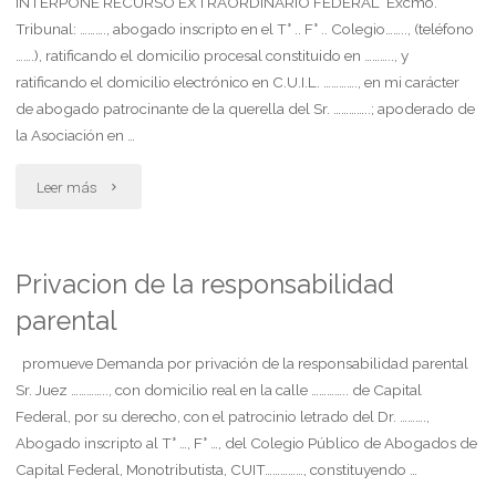
querellante.
INTERPONE RECURSO EXTRAORDINARIO FEDERAL Excmo.
Tribunal: ………., abogado inscripto en el T° .. F° .. Colegio…….., (teléfono
constituye
…….), ratificando el domicilio procesal constituido en ……….., y
ratificando el domicilio electrónico en C.U.I.L. …………., en mi carácter
domicilio.
de abogado patrocinante de la querella del Sr. …………..; apoderado de
solicita
la Asociación en …
fotocopias.
"Interpone
Leer más
autoriza"
recurso
extraordinario
Privacion de la responsabilidad
parental
federal"
promueve Demanda por privación de la responsabilidad parental
Sr. Juez ………….., con domicilio real en la calle ………….. de Capital
Federal, por su derecho, con el patrocinio letrado del Dr. ……….,
Abogado inscripto al T° …, F° …, del Colegio Público de Abogados de
Capital Federal, Monotributista, CUIT……………, constituyendo …