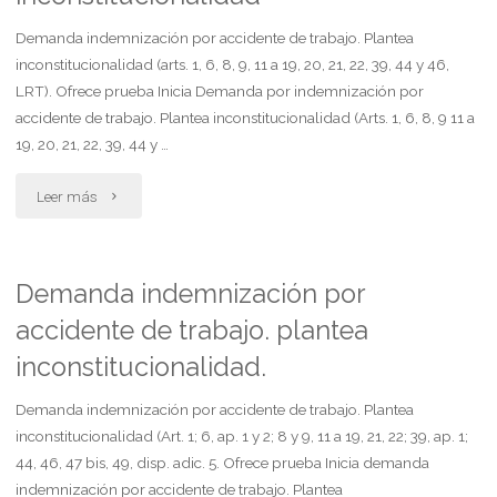
Demanda indemnización por accidente de trabajo. Plantea
inconstitucionalidad (arts. 1, 6, 8, 9, 11 a 19, 20, 21, 22, 39, 44 y 46,
LRT). Ofrece prueba Inicia Demanda por indemnización por
accidente de trabajo. Plantea inconstitucionalidad (Arts. 1, 6, 8, 9 11 a
19, 20, 21, 22, 39, 44 y …
"Demanda
Leer más
indemnización
por
Demanda indemnización por
accidente de trabajo. plantea
accidente
inconstitucionalidad.
de
Demanda indemnización por accidente de trabajo. Plantea
trabajo.
inconstitucionalidad (Art. 1; 6, ap. 1 y 2; 8 y 9, 11 a 19, 21, 22; 39, ap. 1;
plantea
44, 46, 47 bis, 49, disp. adic. 5. Ofrece prueba Inicia demanda
indemnización por accidente de trabajo. Plantea