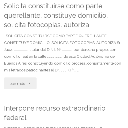
perjuicios
Solicita constituirse como parte
querellante. constituye domicilio.
accidente
solicita fotocopias. autoriza
de
SOLICITA CONSTITUIRSE COMO PARTE QUERELLANTE.
transito
CONSTITUYE DOMICILIO. SOLICITA FOTOCOPIAS. AUTORIZA Sr.
transporte
Juez: ……………….., titular del D.N.I. Nº ………….., por derecho propio, con
domicilio real en la calle ………. ………., de esta Ciudad Autónoma de
benévolo"
Buenos Aires, constituyendo domicilio procesal conjuntamente con
mis letrados patrocinantes el Dr. ………. (Tº … …
"Solicita
Leer más
constituirse
como
Interpone recurso extraordinario
federal
parte