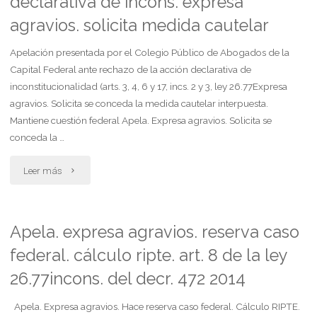
declarativa de incons. expresa
residencia"
agravios. solicita medida cautelar
Apelación presentada por el Colegio Público de Abogados de la
Capital Federal ante rechazo de la acción declarativa de
inconstitucionalidad (arts. 3, 4, 6 y 17, incs. 2 y 3, ley 26.77Expresa
agravios. Solicita se conceda la medida cautelar interpuesta.
Mantiene cuestión federal Apela. Expresa agravios. Solicita se
conceda la …
"Apelación
Leer más
ante
rechazo
Apela. expresa agravios. reserva caso
federal. cálculo ripte. art. 8 de la ley
de
26.77incons. del decr. 472 2014
la
Apela. Expresa agravios. Hace reserva caso federal. Cálculo RIPTE.
acción