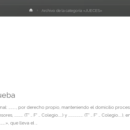
Inicio
Archivo de la categoría «JUECES»
rueba
: ……….., por derecho propio, manteniendo el domicilio proces
 …………. (T° … F° … Colegio……) y …………………. (T° … F° … Colegio…..), e
….», que lleva el …