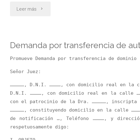
"Solicita
Leer más
suspensión
del
Demanda por transferencia de au
juicio
Promueve Demanda por transferencia de dominio
a
Señor Juez:
prueba"
……………, D.N.I. …………, con domicilio real en la c
D.N.I. …………, con domicilio real en la calle …
con el patrocinio de la Dra. ……………, inscripta 
……………, constituyendo domicilio en la calle ………
de notificación …, Teléfono …………, y direcci
respetuosamente digo:
I- OBJETO