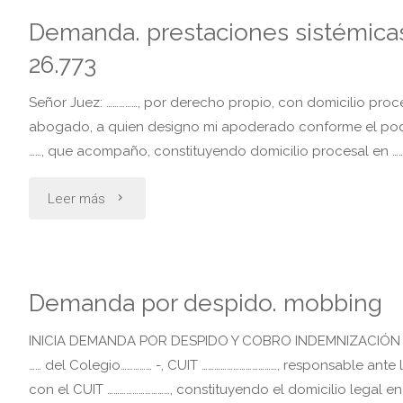
Demanda. prestaciones sistémicas 
de
26.773
automotor»
Señor Juez: ……………, por derecho propio, con domicilio procesa
abogado, a quien designo mi apoderado conforme el poder
……, que acompaño, constituyendo domicilio procesal en …………
"Demanda.
Leer más
prestaciones
sistémicas
Demanda por despido. mobbing
ley
INICIA DEMANDA POR DESPIDO Y COBRO INDEMNIZACIÓN POR 
de
…… del Colegio…………… -, CUIT ………………………………, responsable ante
con el CUIT …………………………, constituyendo el domicilio legal en 
riesgo