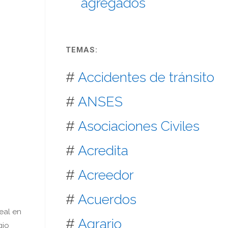
agregados
TEMAS:
#
Accidentes de tránsito
#
ANSES
#
Asociaciones Civiles
#
Acredita
#
Acreedor
#
Acuerdos
eal en
#
Agrario
gio