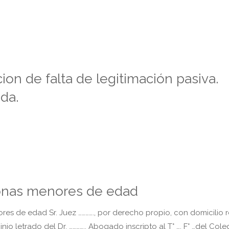
n de falta de legitimación pasiva.
da.
sonas menores de edad
s de edad Sr. Juez …………., por derecho propio, con domicilio r
ocinio letrado del Dr. …………., Abogado inscripto al T° …, F° …del Cole