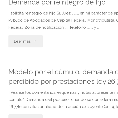
Demanda por reintegro de hjo
solicita reintegro de hijo Sr. Juez ………., en mi carácter de a
Público de Abogados de Capital Federal, Monotributista, CU
Federal, Zona de notificación …., Teléfono …….., y …
"Demanda
Leer más
por
reintegro
Modelo por el cúmulo. demanda civ
de
percibido por prestaciones ley 26.
hjo"
[Véanse los comentarios, esquemas y notas al presente m
cúmulo”. Demanda civil posterior cuando se considera irriso
26.77Inconstitucionalidad de la acción excluyente (art. 4, l