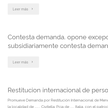
"Demanda
Leer más
del
por
trabajo.
despido.
leyes
Contesta demanda. opone excepcio
mobbing"
24.557
subsidiariamente contesta deman
y
"Contesta
Leer más
26.773"
demanda.
opone
Restitucion internacional de per
excepcion
Promueve Demanda por Restitución Internacional de Menore
de
la localidad de …….., Civitella, Pcia de ……, Italia, con el patr