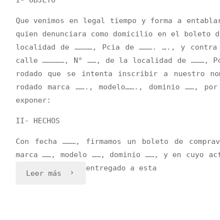
Que venimos en legal tiempo y forma a entabla
quien denunciara como domicilio en el boleto d
localidad de …………, Pcia de ………. …., y contra
calle ……………, N° ……, de la localidad de ………, P
rodado que se intenta inscribir a nuestro no
rodado marca ……., modelo……., dominio ……, por
exponer:
II- HECHOS
Con fecha ………, firmamos un boleto de compra
marca ……, modelo ……, dominio ……, y en cuyo ac
entregado a esta
«Demanda
Leer más
por
transferencia