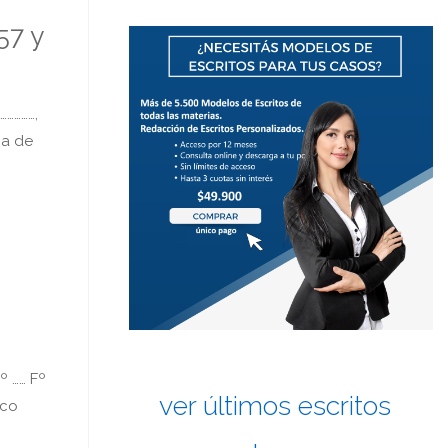
57 y
……………,
ia de
 …… Fº
ver últimos escritos
ico