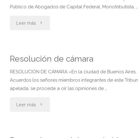
Público de Abogados de Capital Federal, Monotributista, …
falta
"Restitucion
Leer más
de
internacional
legitimación
de
pasiva.
Resolución de cámara
personas
subsidiariamente
RESOLUCIÓN DE CÁMARA «En la ciudad de Buenos Aires, a l
menores
contesta
Acuerdos los señores miembros integrantes de este Tribuna
apelada, se procede a oír las opiniones de …
de
demanda. "
"Resolución
Leer más
edad"
de
cámara"