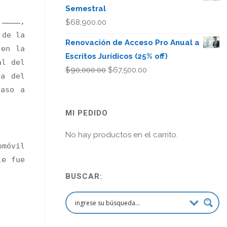
Semestral
 …………,
$
68,900.00
 de la
Renovación de Acceso Pro Anual a
 en la
Escritos Jurídicos (25% off)
al del
El
El
$
90,000.00
$
67,500.00
ia del
precio
precio
paso a
original
actual
era:
es:
MI PEDIDO
$90,000.00.
$67,500.00.
No hay productos en el carrito.
omóvil
le fue
BUSCAR: