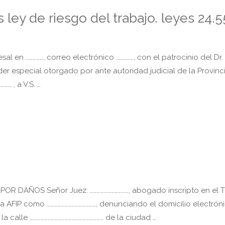
ley de riesgo del trabajo. leyes 24.5
l en ……………, correo electrónico ……………, con el patrocinio del Dr. 
 especial otorgado por ante autoridad judicial de la Provinc
… , a V.S. …
DAÑOS Señor Juez: ……………………………, abogado inscripto en el Tº
 la AFIP como ……………………………………, denunciando el domicilio electrón
la calle ……………………………………………………… de la ciudad …