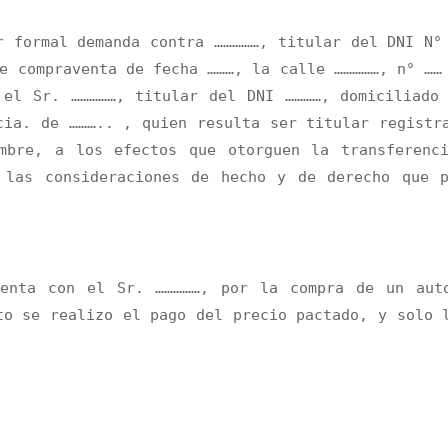
r formal demanda contra ……………, titular del DNI N°
e compraventa de fecha ………, la calle ……………, n° ……
 el Sr. ……………, titular del DNI …………, domiciliado
cia. de ……….. , quien resulta ser titular registr
mbre, a los efectos que otorguen la transferenc
 las consideraciones de hecho y de derecho que 
venta con el Sr. ……………, por la compra de un aut
to se realizo el pago del precio pactado, y solo 