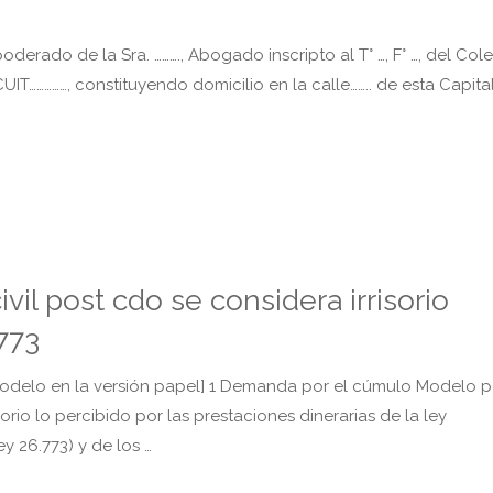
poderado de la Sra. ………., Abogado inscripto al T° …, F° …, del Col
IT……………, constituyendo domicilio en la calle…….. de esta Capita
il post cdo se considera irrisorio
773
odelo en la versión papel] 1 Demanda por el cúmulo Modelo po
rio lo percibido por las prestaciones dinerarias de la ley
ey 26.773) y de los …