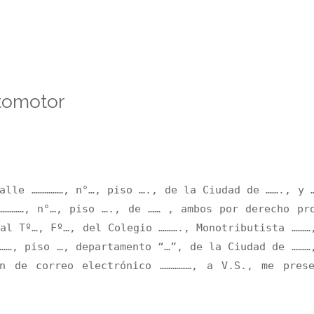
tomotor
alle ……………, n°…, piso …., de la Ciudad de ……., y 
…………, n°…, piso …., de …… , ambos por derecho pr
al Tº…, Fº…, del Colegio ………., Monotributista ………
……, piso …, departamento “…”, de la Ciudad de ………
ón de correo electrónico ……………, a V.S., me pres