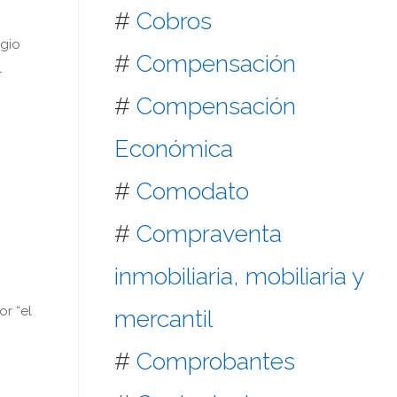
#
Cobros
egio
#
Compensación
l
#
Compensación
Económica
#
Comodato
#
Compraventa
inmobiliaria, mobiliaria y
r “el
mercantil
#
Comprobantes