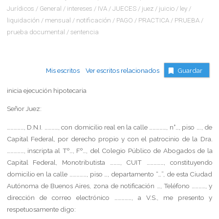
Jurídicos
/
General
/
intereses
/
IVA
/
JUECES
/
juez
/
juicio
/
ley
/
liquidación
/
mensual
/
notificación
/
PAGO
/
PRACTICA
/
PRUEBA
/
prueba documental
/
sentencia
Mis escritos
Ver escritos relacionados
Guardar
inicia ejecución hipotecaria
Señor Juez:
……………, D.N.I. …………, con domicilio real en la calle ……………, n°…, piso …., de
Capital Federal, por derecho propio y con el patrocinio de la Dra.
……………, inscripta al Tº…, Fº…, del Colegio Público de Abogados de la
Capital Federal, Monotributista ………, CUIT ……………, constituyendo
domicilio en la calle ……………, piso …, departamento “…”, de esta Ciudad
Autónoma de Buenos Aires, zona de notificación …, Teléfono …………, y
dirección de correo electrónico ……………, a V.S., me presento y
respetuosamente digo: