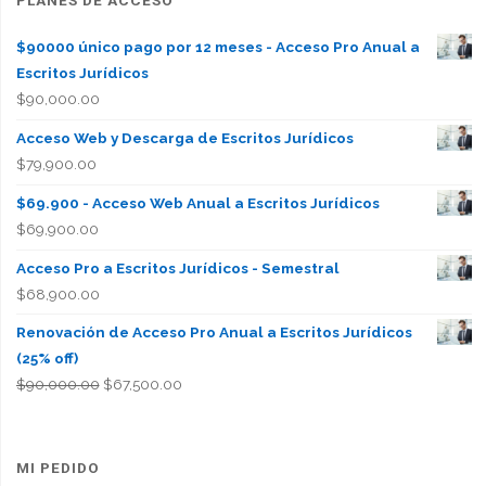
$90000 único pago por 12 meses - Acceso Pro Anual a
Escritos Jurídicos
$
90,000.00
Acceso Web y Descarga de Escritos Jurídicos
$
79,900.00
$69.900 - Acceso Web Anual a Escritos Jurídicos
$
69,900.00
Acceso Pro a Escritos Jurídicos - Semestral
$
68,900.00
Renovación de Acceso Pro Anual a Escritos Jurídicos
(25% off)
El
El
$
90,000.00
$
67,500.00
precio
precio
original
actual
era:
es:
MI PEDIDO