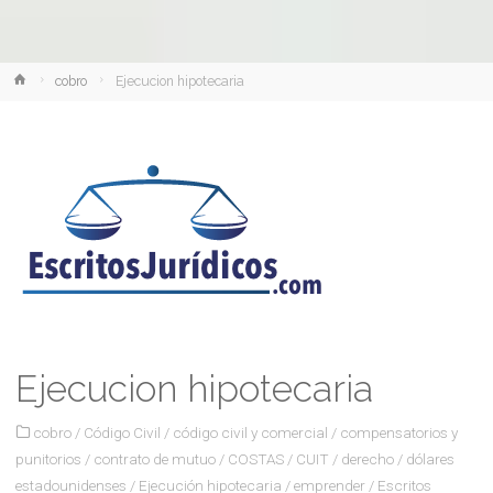
Inicio
cobro
Ejecucion hipotecaria
Ejecucion hipotecaria
cobro
/
Código Civil
/
código civil y comercial
/
compensatorios y
punitorios
/
contrato de mutuo
/
COSTAS
/
CUIT
/
derecho
/
dólares
estadounidenses
/
Ejecución hipotecaria
/
emprender
/
Escritos