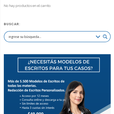
$90,000.00.
$67,500.00.
No hay productos en el carrito.
BUSCAR: