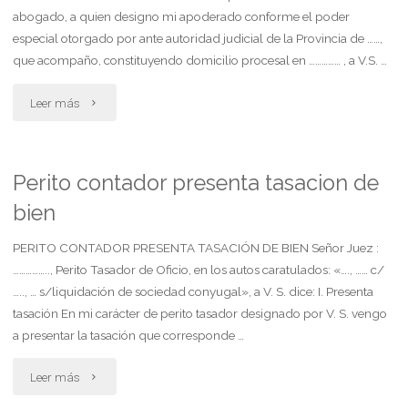
abogado, a quien designo mi apoderado conforme el poder
especial otorgado por ante autoridad judicial de la Provincia de ……,
que acompaño, constituyendo domicilio procesal en …………… , a V.S. …
"Demanda.
Leer más
prestaciones
sistémicas
Perito contador presenta tasacion de
bien
ley
de
PERITO CONTADOR PRESENTA TASACIÓN DE BIEN Señor Juez :
…………….., Perito Tasador de Oficio, en los autos caratulados: «…., …… c/
riesgo
….., … s/liquidación de sociedad conyugal», a V. S. dice: I. Presenta
tasación En mi carácter de perito tasador designado por V. S. vengo
del
a presentar la tasación que corresponde …
trabajo.
"Perito
Leer más
leyes