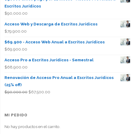
Escritos Jurídicos
$
90,000.00
Acceso Web y Descarga de Escritos Jurídicos
$
79,900.00
$69.900 - Acceso Web Anual a Escritos Jurídicos
$
69,900.00
Acceso Pro a Escritos Jurídicos - Semestral
$
68,900.00
Renovación de Acceso Pro Anual a Escritos Jurídicos
(25% off)
El
El
$
90,000.00
$
67,500.00
precio
precio
original
actual
era:
es:
MI PEDIDO
$90,000.00.
$67,500.00.
No hay productos en el carrito.