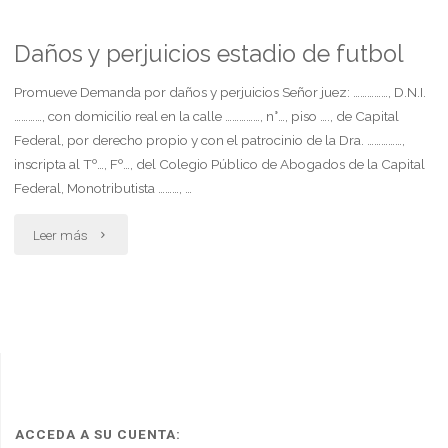
contador
24.557
presenta
Daños y perjuicios estadio de futbol
y
tasacion
Promueve Demanda por daños y perjuicios Señor juez: ……………, D.N.I.
26.773"
…………, con domicilio real en la calle ……………, n°…, piso …., de Capital
de
Federal, por derecho propio y con el patrocinio de la Dra. ……………,
inscripta al Tº…, Fº…, del Colegio Público de Abogados de la Capital
bien"
Federal, Monotributista ………, …
"Daños
Leer más
y
perjuicios
estadio
de
futbol"
ACCEDA A SU CUENTA: