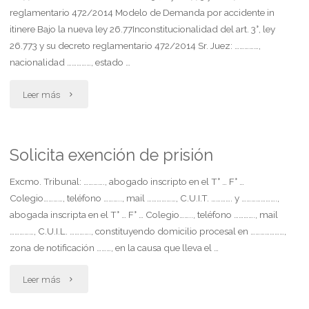
reglamentario 472/2014 Modelo de Demanda por accidente in
itinere Bajo la nueva ley 26.77Inconstitucionalidad del art. 3°, ley
26.773 y su decreto reglamentario 472/2014 Sr. Juez: ……………,
nacionalidad ……………, estado …
"Demanda
Leer más
por
accidente
Solicita exención de prisión
in
Excmo. Tribunal: …………., abogado inscripto en el T° … F° …
Colegio…………, teléfono ……….., mail ………………, C.U.I.T. …………. y ………………….,
itinere
abogada inscripta en el T° … F° … Colegio…….., teléfono …………., mail
……………, C.U.I.L. …………., constituyendo domicilio procesal en …………………,
bajo
zona de notificación ………, en la causa que lleva el …
la
"Solicita
Leer más
nueva
exención