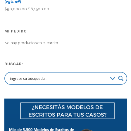
(25% off)
El
El
$
90,000.00
$
67,500.00
precio
precio
original
actual
era:
es:
MI PEDIDO
$90,000.00.
$67,500.00.
No hay productos en el carrito.
BUSCAR: