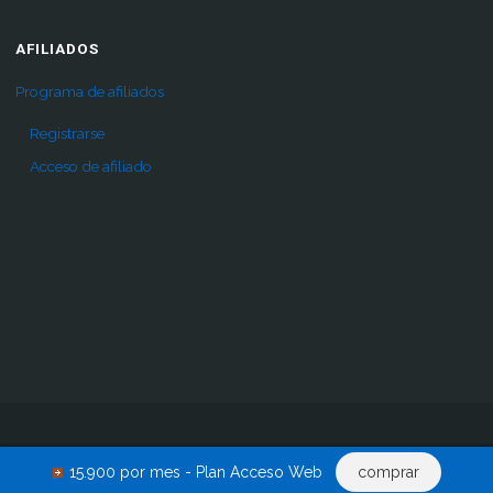
AFILIADOS
Programa de afiliados
Registrarse
Acceso de afiliado
Inicio
Pro
Comprar
Renovar acceso
Descargas
15.900 por mes - Plan Acceso Web
comprar
Acceder
0 productos