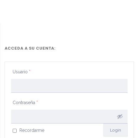
ley
de
26.77incons
prisión"
ley
26.773
ACCEDA A SU CUENTA:
y
dec
Usuario
*
regl
472
2014"
Contraseña
*
Recordarme