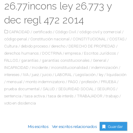
26.77incons ley 26.773 y
dec regl 472 2014
CAPACIDAD
/
certificado
/
Código Civil
/
código civil y comercial
/
código penal
/
Constitución nacional
/
CONSTITUCIONAL
/
COSTAS
/
Cultura
/
debido proceso
/
derecho
/
DERECHO DE PROPIEDAD
/
derechos humanos
/
DOCTRINA
/
empresa
/
Escritos Jurídicos
/
FALLOS
/
garantías
/
garantías constitucionales
/
General
/
INCAPACIDAD
/
Incidente
/
inconstitucionalidad
/
indemnización
/
intereses
/
IVA
/
juez
/
juicio
/
LABORAL
/
Legislación
/
ley
/
liquidación
/
mensual
/
monto indemnizatorio
/
PAGO
/
profesión
/
PRUEBA
/
prueba documental
/
SALUD
/
SEGURIDAD SOCIAL
/
SEGUROS
/
sentencia
/
tasa activa
/
tasa de interés
/
TRABAJADOR
/
trabajo
/
voto en disidencia
Mis escritos
Ver escritos relacionados
Guardar