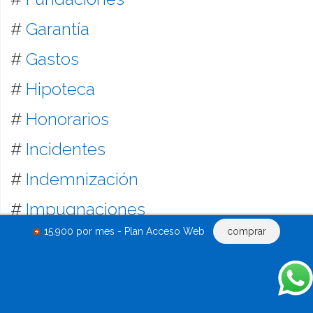
#
Garantía
#
Gastos
#
Hipoteca
#
Honorarios
#
Incidentes
#
Indemnización
#
Impugnaciones
15.900 por mes - Plan Acceso Web
comprar
#
Informes
#
Inmobiliaria
#
Laboral