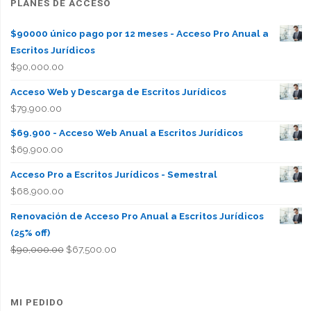
PLANES DE ACCESO
$90000 único pago por 12 meses - Acceso Pro Anual a
Escritos Jurídicos
$
90,000.00
Acceso Web y Descarga de Escritos Jurídicos
$
79,900.00
$69.900 - Acceso Web Anual a Escritos Jurídicos
$
69,900.00
Acceso Pro a Escritos Jurídicos - Semestral
$
68,900.00
Renovación de Acceso Pro Anual a Escritos Jurídicos
(25% off)
El
El
$
90,000.00
$
67,500.00
precio
precio
original
actual
era:
es:
MI PEDIDO