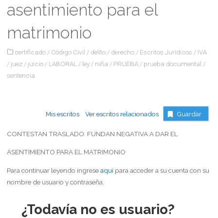
asentimiento para el
matrimonio
certificado
/
Código Civil
/
delito
/
derecho
/
Escritos Jurídicos
/
IVA
/
juez
/
juicio
/
LABORAL
/
ley
/
niña
/
PRUEBA
/
prueba documental
/
sentencia
Mis escritos
Ver escritos relacionados
Guardar
CONTESTAN TRASLADO. FUNDAN NEGATIVA A DAR EL
ASENTIMIENTO PARA EL MATRIMONIO
Para continuar leyendo ingrese
aquí
para acceder a su cuenta con su
nombre de usuario y contraseña.
¿Todavía no es usuario?