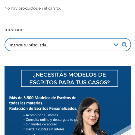
$90,000.00.
$67,500.00.
No hay productos en el carrito.
BUSCAR: