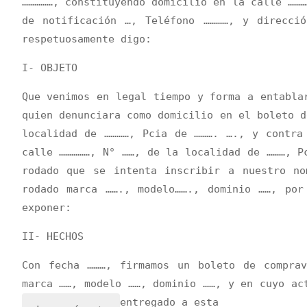
……………, constituyendo domicilio en la calle ………
de notificación …, Teléfono …………, y direcci
inhabitabilidad
respetuosamente digo:
parcial"
I- OBJETO
Que venimos en legal tiempo y forma a entabla
quien denunciara como domicilio en el boleto d
localidad de …………, Pcia de ………. …., y contra
calle ……………, N° ……, de la localidad de ………, P
rodado que se intenta inscribir a nuestro no
rodado marca ……., modelo……., dominio ……, por
exponer:
II- HECHOS
Con fecha ………, firmamos un boleto de compra
marca ……, modelo ……, dominio ……, y en cuyo ac
entregado a esta