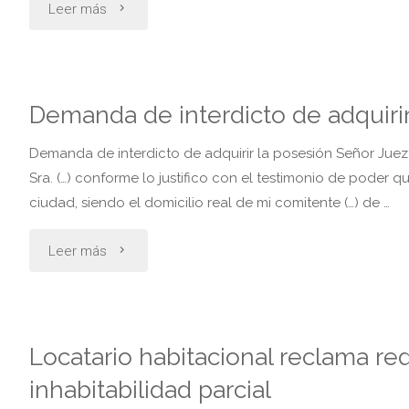
"Demanda
Leer más
por
despido
Demanda de interdicto de adquirir
durante
Demanda de interdicto de adquirir la posesión Señor Juez:
la
Sra. (…) conforme lo justifico con el testimonio de poder 
ciudad, siendo el domicilio real de mi comitente (…) de …
reserva
"Demanda
Leer más
del
de
puesto
interdicto
de
Locatario habitacional reclama red
de
trabajo"
inhabitabilidad parcial