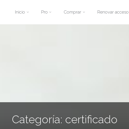
Saltar
Inicio
Pro
Comprar
Renovar acceso
al
contenido
Categoría:
certificado