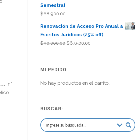
ho
Semestral
$
68,900.00
Renovación de Acceso Pro Anual a
Escritos Jurídicos (25% off)
El
El
$
90,000.00
$
67,500.00
precio
precio
original
actual
era:
es:
MI PEDIDO
$90,000.00.
$67,500.00.
No hay productos en el carrito.
……, n°
blico
BUSCAR: