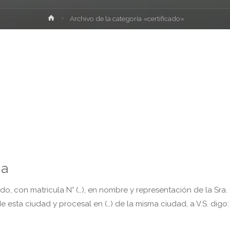
Inicio
Archivo de la categoría «certificado»
ia
 con matricula N° (…), en nombre y representación de la Sra. (
 esta ciudad y procesal en (…) de la misma ciudad, a V.S. digo: