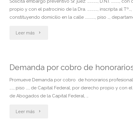
Solicita embargo preventivo Sr. juez: ……………, D.N.I. …………, con d
derechos
propio y con el patrocinio de la Dra. ……………, inscripta al Tº…,
constituyendo domicilio en la calle ……………, piso …, departam
hereditarios
"Medida
Leer más
sin
cautelar.
sucesion
embargo
iniciada"
Demanda por cobro de honorarios 
preventivo"
Promueve Demanda por cobro de honorarios profesionales Señ
……, piso …., de Capital Federal, por derecho propio y con el 
de Abogados de la Capital Federal, …
"Demanda
Leer más
por