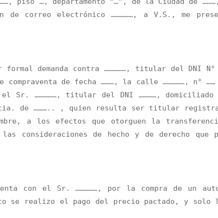
……, piso …, departamento “…”, de la Ciudad de ………
ón de correo electrónico ……………, a V.S., me pres
r formal demanda contra ……………, titular del DNI N°
e compraventa de fecha ………, la calle ……………, n° ……
 el Sr. ……………, titular del DNI …………, domiciliado
cia. de ……….. , quien resulta ser titular registr
mbre, a los efectos que otorguen la transferenc
 las consideraciones de hecho y de derecho que 
venta con el Sr. ……………, por la compra de un aut
to se realizo el pago del precio pactado, y solo 