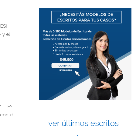
ES)
 y el
 …… Fº
 con el
ver últimos escritos