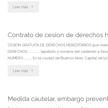
"Demanda
Leer más
de
exclusión
Contrato de cesion de derechos he
de
CESIÓN GRATUITA DE DERECHOS HEREDITARIOS (por instrum
herencia"
DERECHOS: …………………(apellido y nombre del cedente) a favo
NÚMERO…………… En la ciudad de Buenos Aires, Capital de la R
"Contrato
Leer más
de
cesion
Medida cautelar. embargo preven
de