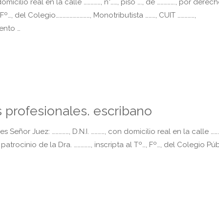
omicilio real en la calle ……………, n°……, piso …., de ……………., por derec
 Fº…, del Colegio…………………………, Monotributista ………, CUIT ……………,
ento …
profesionales. escribano
or Juez: ……………, D.N.I. …………, con domicilio real en la calle ………
patrocinio de la Dra. ……………, inscripta al Tº…, Fº…, del Colegio Pú