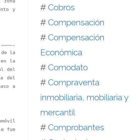
, zona
#
Cobros
ento y
#
Compensación
#
Compensación
 …………,
Económica
 de la
 en la
#
Comodato
al del
ia del
#
Compraventa
paso a
inmobiliaria, mobiliaria y
mercantil
omóvil
#
Comprobantes
le fue