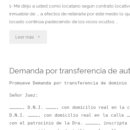
adquirir
1- Me dirijo a usted como locatario según contrato locativo
inmueble de …, a efectos de reiterarle por este medio lo 
la
locado continúa padeciendo de los vicios ocultos: …
posesión"
"Locatario
Leer más
habitacional
reclama
Demanda por transferencia de au
reducción
Promueve Demanda por transferencia de dominio
y
Señor Juez:
retiene
……………, D.N.I. …………, con domicilio real en la c
alquileres
D.N.I. …………, con domicilio real en la calle …
con el patrocinio de la Dra. ……………, inscripta 
por