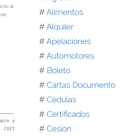
ecto al
#
Alimentos
ble
#
Alquiler
#
Apelaciones
#
Automotores
#
Boleto
#
Cartas Documento
#
Cédulas
#
Certificados
……………,
opio y
#
Cesión
, CUIT