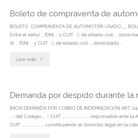
cobro
Boleto de compraventa de autom
de
BOLETO COMPRAVENTA DE AUTOMOTOR USADO.__ BOLET
honorarios
Entre el señor … (DNI. … y CUIT. …), de estado civil …, do
Sr. … (DNI. … y CUIT. …), de estado civil …, domiciliado …
profesionales.
"Boleto
Leer más
escribano"
de
compraventa
Demanda por despido durante la r
de
INICIA DEMANDA POR COBRO DE INDEMNIZACIÓN ART. 245 LEY
automotor
…… del Colegio….. -, CUIT ………………………………, responsable ante la
CUIT …………………………, constituyendo el domicilio legal en la call
usado"