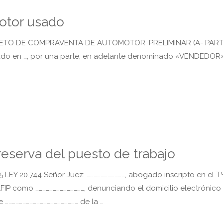
otor usado
O DE COMPRAVENTA DE AUTOMOTOR. PRELIMINAR (A- PART
miciliado en …, por una parte, en adelante denominado «VENDEDOR»
eserva del puesto de trabajo
 20.744 Señor Juez: ……………………………, abogado inscripto en el Tº
 AFIP como ……………………………………, denunciando el domicilio electrónico
e ……………………………………………………… de la …