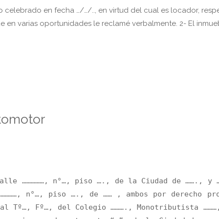
 celebrado en fecha …/…/.., en virtud del cual es locador, resp
que en varias oportunidades le reclamé verbalmente. 2- El inmue
tomotor
alle ……………, n°…, piso …., de la Ciudad de ……., y 
…………, n°…, piso …., de …… , ambos por derecho pr
al Tº…, Fº…, del Colegio ………., Monotributista ………