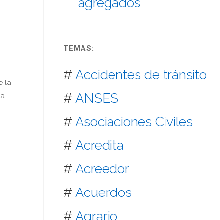
agregados
TEMAS:
#
Accidentes de tránsito
e la
#
ANSES
ta
#
Asociaciones Civiles
#
Acredita
#
Acreedor
#
Acuerdos
#
Agrario