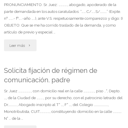
PRONUNCIAMIENTO. Sr. Juez: …………., abogado, apoderado de la
locado"
parte demandada en los autos caratulados: “…….C/……S/……….” (Expte.
nº …….- fº…..-año …..), ante V.S. respetuosamente comparezco y digo: I)
OBJETO: Que se me ha corrido traslado de la demanda, y como
artículo de previo y especial …
"Interpone
Leer más
excepción
de
Solicita fijación de régimen de
comunicación. padre
previo
y
Sr. Juez ………………., con domicilio real en la calle ……………., piso ..°, Depto.
…, de la Ciudad de ………., por su derecho, con el patrocinio letrado del
especial
Dr…………., Abogado inscripto al T° …, F° …, del Colegio …………………,
Monotributista, CUIT……………, constituyendo domicilio en la calle ………….
pronunciamiento."
N° … de la …