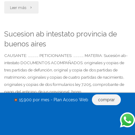
"Sucesion
Leer más
intestada"
Sucesion ab intestato provincia de
buenos aires
CAUSANTE: …………… PETICIONANTES: …………… MATERIA: Sucesión ab-
intestato DOCUMENTOS ACOMPAÑADOS: originales y copias de
tres partidas de defunción, original y copia de dos partidas de
matrimonio, originales y copias de cuatro partidas de nacimiento,
originales y copias de dos formularios ley 7.205, comprobante de
pago del anticipo de ius previsional, bono …
15.900 por mes - Plan Acceso Web
comprar
"Sucesion
Leer más
ab
intestato
Separacion personal y homologacion