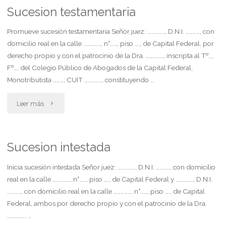
dominio"
Sucesion testamentaria
Promueve sucesión testamentaria Señor juez: ……………, D.N.I. …………, con
domicilio real en la calle ……………, n°……, piso …., de Capital Federal, por
derecho propio y con el patrocinio de la Dra. ……………, inscripta al Tº…,
Fº…, del Colegio Público de Abogados de la Capital Federal,
Monotributista ………, CUIT ……………, constituyendo …
"Sucesion
Leer más
testamentaria"
Sucesion intestada
Inicia sucesión intestada Señor juez: ……………, D.N.I. …………, con domicilio
real en la calle ……………, n°……, piso …., de Capital Federal y ……………, D.N.I.
…………, con domicilio real en la calle ……………, n°……, piso …., de Capital
Federal, ambos por derecho propio y con el patrocinio de la Dra.
……………, …