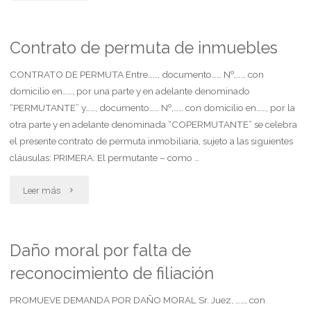
demanda
de
Contrato de permuta de inmuebles
alimentos
CONTRATO DE PERMUTA Entre……, documento…… Nº,…… con
domicilio en……, por una parte y en adelante denominado
y
“PERMUTANTE” y……, documento…… Nº,…… con domicilio en……, por la
otra parte y en adelante denominada “COPERMUTANTE” se celebra
cuidado
el presente contrato de permuta inmobiliaria, sujeto a las siguientes
personal"
cláusulas: PRIMERA: El permutante – como …
"Contrato
Leer más
de
permuta
Daño moral por falta de
reconocimiento de filiación
de
inmuebles"
PROMUEVE DEMANDA POR DAÑO MORAL Sr. Juez, ……, con