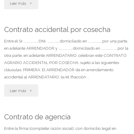
"Suspensión
Leer más
de
la
Contrato accidental por cosecha
responsabilidad
Entre el Sr. ………………, DNI. ……………, domiciliado en ………………, por una parte,
en adelante ARRENDADOR y ………………, domiciliado en …………………, por la
parental"
otra parte, en adelante ARRENDATARIO, celebran este CONTRATO
AGRARIO ACCIDENTAL POR COSECHA, sujeto a las siguientes
cláusulas: PRIMERA: El ARRENDADOR da en arrendamiento
accidental al ARRENDATARIO, la/el (fracción …
"Contrato
Leer más
accidental
por
Contrato de agencia
cosecha"
Entre la firma (completar razón social), con domicilio legal en