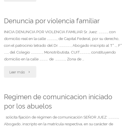
por
despido
Denuncia por violencia familiar
durante
INICIA DENUNCIA POR VIOLENCIA FAMILIAR Sr. Juez: …………., con
domicilio real en la calle ……………, de Capital Federal, por su derecho,
la
con el patrocinio letrado del Dr. …………….., Abogado inscripto al T° …, F°
……, del Colegio …………….., Monotributista, CUIT……………, constituyendo
reserva
domicilio en la calle …………. de ……………, Zona de …
del
"Denuncia
Leer más
puesto
por
de
violencia
Regimen de comunicacion iniciado
trabajo"
por los abuelos
familiar"
solicita fijación de régimen de comunicación SEÑOR JUEZ: ……………,
Abogado, inscripto en la matrícula respectiva, en su carácter de