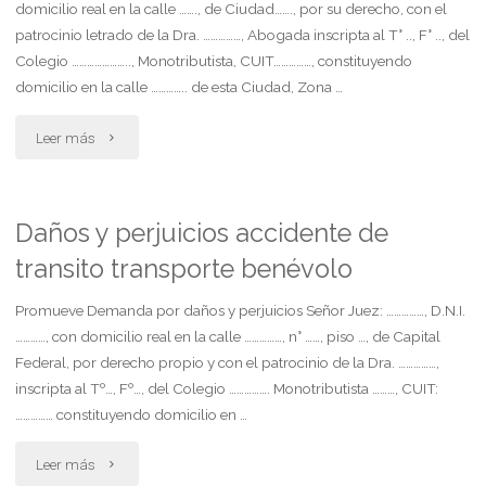
domicilio real en la calle ……., de Ciudad……., por su derecho, con el
patrocinio letrado de la Dra. ……………, Abogada inscripta al T° .., F° .., del
Colegio ………………….., Monotributista, CUIT……………, constituyendo
domicilio en la calle ………….. de esta Ciudad, Zona …
"Daño
Leer más
moral
por
Daños y perjuicios accidente de
transito transporte benévolo
falta
de
Promueve Demanda por daños y perjuicios Señor Juez: ……………, D.N.I.
…………, con domicilio real en la calle ……………, n° ……, piso …, de Capital
reconocimiento
Federal, por derecho propio y con el patrocinio de la Dra. ……………,
inscripta al Tº…, Fº…, del Colegio ……………. Monotributista ………, CUIT:
de
…………… constituyendo domicilio en …
filiación"
"Daños
Leer más