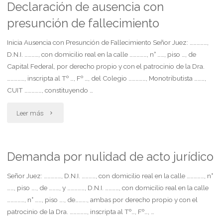
por
Declaración de ausencia con
presunción de fallecimiento
daños
físicos
Inicia Ausencia con Presunción de Fallecimiento Señor Juez: ……………,
D.N.I. …………, con domicilio real en la calle ……………, n° ……, piso …, de
en
Capital Federal, por derecho propio y con el patrocinio de la Dra.
……………, inscripta al Tº …, Fº …, del Colegio ……………, Monotributista ………,
accidente
CUIT ……………, constituyendo …
de
"Declaración
Leer más
tránsito"
de
ausencia
Demanda por nulidad de acto jurídico
con
Señor Juez: ……………, D.N.I. …………, con domicilio real en la calle ……………, n°
……, piso …., de ………, y ……………, D.N.I. …………, con domicilio real en la calle
presunción
……………, n° ……, piso …., de………., ambas por derecho propio y con el
patrocinio de la Dra. ……………, inscripta al Tº…, Fº…, …
de