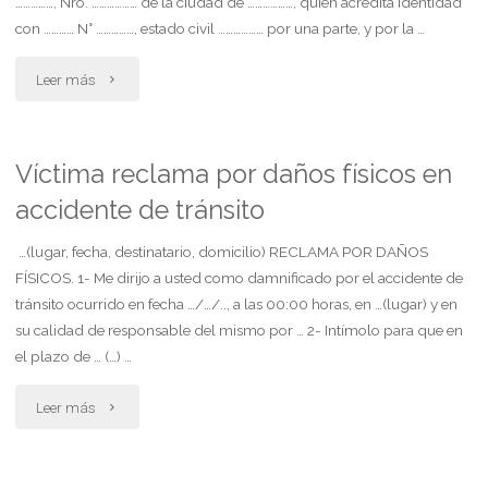
……………, Nro. ……………… de la ciudad de ………………, quien acredita identidad
con ………… N° ……………, estado civil ……………… por una parte, y por la …
"Contrato
Leer más
de
permuta"
Víctima reclama por daños físicos en
accidente de tránsito
…(lugar, fecha, destinatario, domicilio) RECLAMA POR DAÑOS
FÍSICOS. 1- Me dirijo a usted como damnificado por el accidente de
tránsito ocurrido en fecha …/…/.., a las 00:00 horas, en …(lugar) y en
su calidad de responsable del mismo por … 2- Intímolo para que en
el plazo de … (…) …
"Víctima
Leer más
reclama