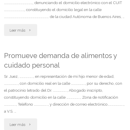
……………………………………, denunciando el domicilio electrónico con el CUIT
…………………………, constituyendo el domicilio legal en la calle
………………………………………………………… de la ciudad Autónoma de Buenos Aires, …
"Demanda
Leer más
ejecutiva
de
Promueve demanda de alimentos y
cuidado personal
créditos
reconocidos"
Sr. Juez, ……………….., en representación de mi hijo menor de edad,
……………….., con domicilio real en la calle ……………….., por su derecho, con
el patrocinio letrado del Dr. ……………….., Abogado inscripto,
constituyendo domicilio en la calle ……………….., Zona de notificación
…………….., Teléfono ……………….., y dirección de correo electrónico…………………..,
a V.S. …
"Promueve
Leer más