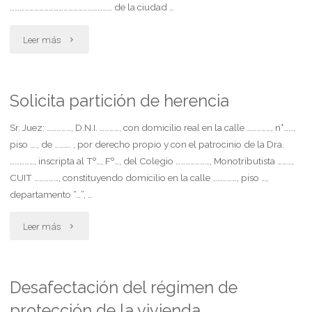
del
……………………………………………………… de la ciudad …
trabajo.
"Demanda
Leer más
leyes
por
24.557
despido.
Solicita partición de herencia
y
mobbing"
Sr. Juez: ……………, D.N.I. …………, con domicilio real en la calle ……………, n°……,
26.773"
piso …., de ………. , por derecho propio y con el patrocinio de la Dra.
……………, inscripta al Tº…, Fº…, del Colegio …………………, Monotributista ………,
CUIT ……………, constituyendo domicilio en la calle ……………, piso …,
departamento “…”, …
"Solicita
Leer más
partición
de
Desafectación del régimen de
protección de la vivienda
herencia"