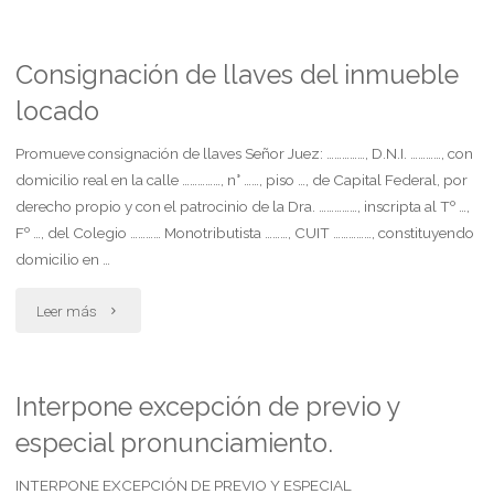
y
perjuicios
Consignación de llaves del inmueble
locado
accidente
de
Promueve consignación de llaves Señor Juez: ……………, D.N.I. …………, con
domicilio real en la calle ……………, n° ……, piso …, de Capital Federal, por
transito
derecho propio y con el patrocinio de la Dra. ……………, inscripta al Tº …,
Fº …, del Colegio ………… Monotributista ………, CUIT ……………, constituyendo
transporte
domicilio en …
benévolo"
"Consignación
Leer más
de
llaves
Interpone excepción de previo y
especial pronunciamiento.
del
inmueble
INTERPONE EXCEPCIÓN DE PREVIO Y ESPECIAL