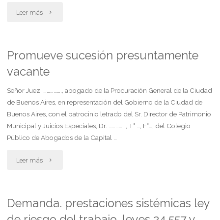
"Contrato
Leer más
de
cesion
Promueve sucesión presuntamente
vacante
de
derechos
Señor Juez: ……………., abogado de la Procuración General de la Ciudad
de Buenos Aires, en representación del Gobierno de la Ciudad de
litigiosos"
Buenos Aires, con el patrocinio letrado del Sr. Director de Patrimonio
Municipal y Juicios Especiales, Dr. ……………, T° …, F°…, del Colegio
Público de Abogados de la Capital …
"Promueve
Leer más
sucesión
presuntamente
Demanda. prestaciones sistémicas ley
de riesgo del trabajo. leyes 24.557 y
vacante"