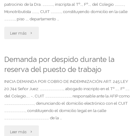
patrocinio de la Dra. ……………, inscripta al Tº…, Fº…, del Colegio ………….,
Monotributista ………, CUIT ……………, constituyendo domicilio en la calle
……………, piso …, departamento …
"Daños
Leer más
y
perjuicios.
Demanda por despido durante la
reserva del puesto de trabajo
acuerdo
transaccional"
INICIA DEMANDA POR COBRO DE INDEMNIZACIÓN ART. 245 LEY
20.744 Señor Juez: ……………………………, abogado inscripto en el Tº …… Fº ……
del Colegio….. -, CUIT ………………………………, responsable ante la AFIP como
……………………………………, denunciando el domicilio electrónico con el CUIT
…………………………, constituyendo el domicilio legal en la calle
……………………………………………………… de la …
"Demanda
Leer más