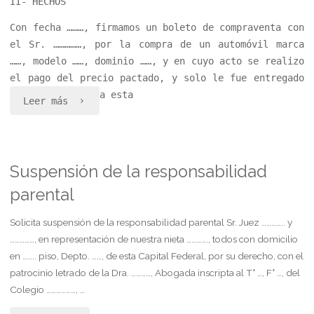
II- HECHOS
Con fecha ………, firmamos un boleto de compraventa con
el Sr. ……………, por la compra de un automóvil marca
……, modelo ……, dominio ……, y en cuyo acto se realizo
el pago del precio pactado, y solo le fue entregado
a esta
«Demanda
Leer más
por
transferencia
Suspensión de la responsabilidad
de
parental
automotor»
Solicita suspensión de la responsabilidad parental Sr. Juez ………….. y
……………, en representación de nuestra nieta …………., todos con domicilio
en …….. piso, Depto. ……, de esta Capital Federal, por su derecho, con el
patrocinio letrado de la Dra. …………, Abogada inscripta al T° …, F° …, del
Colegio ………………, …