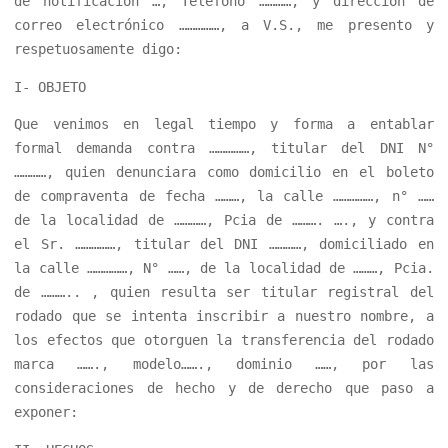
de notificación …, Teléfono …………, y dirección de
correo electrónico ……………, a V.S., me presento y
respetuosamente digo:
I- OBJETO
Que venimos en legal tiempo y forma a entablar
formal demanda contra ……………, titular del DNI N°
…………, quien denunciara como domicilio en el boleto
de compraventa de fecha ………, la calle ……………, n° ……
de la localidad de …………, Pcia de ………. …., y contra
el Sr. ……………, titular del DNI …………, domiciliado en
la calle ……………, N° ……, de la localidad de ………, Pcia.
de ……….. , quien resulta ser titular registral del
rodado que se intenta inscribir a nuestro nombre, a
los efectos que otorguen la transferencia del rodado
marca ……., modelo……., dominio ……, por las
consideraciones de hecho y de derecho que paso a
exponer: