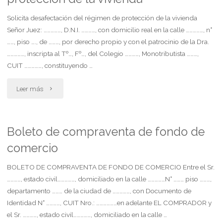
Solicita desafectación del régimen de protección de la vivienda
Señor Juez: ……………, D.N.I. …………, con domicilio real en la calle ……………, n°
……, piso …., de ………, por derecho propio y con el patrocinio de la Dra.
……………, inscripta al Tº…, Fº…, del Colegio …………, Monotributista ………,
CUIT ……………, constituyendo …
"Desafectación
Leer más
del
régimen
Boleto de compraventa de fondo de
comercio
de
protección
BOLETO DE COMPRAVENTA DE FONDO DE COMERCIO Entre el Sr.
…………, estado civil……………, domiciliado en la calle ……………N° ……… piso ………,
de
departamento ……… de la ciudad de ……………, con Documento de
Identidad N° …………, CUIT Nro.: ………………en adelante EL COMPRADOR y
la
el Sr. …………, estado civil……………, domiciliado en la calle …