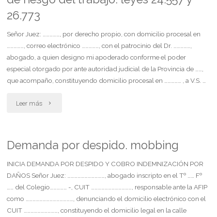
26.773
Señor Juez: ……………, por derecho propio, con domicilio procesal en
……………, correo electrónico ……………, con el patrocinio del Dr. ……………,
abogado, a quien designo mi apoderado conforme el poder
especial otorgado por ante autoridad judicial de la Provincia de ……,
que acompaño, constituyendo domicilio procesal en …………… , a V.S. …
"Demanda.
Leer más
prestaciones
sistémicas
Demanda por despido. mobbing
ley
INICIA DEMANDA POR DESPIDO Y COBRO INDEMNIZACIÓN POR
DAÑOS Señor Juez: ……………………………, abogado inscripto en el Tº …… Fº
de
…… del Colegio…………… -, CUIT ………………………………, responsable ante la AFIP
como ……………………………………, denunciando el domicilio electrónico con el
riesgo
CUIT …………………………, constituyendo el domicilio legal en la calle