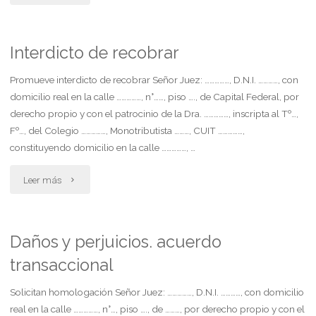
de
desalojo
Interdicto de recobrar
por
Promueve interdicto de recobrar Señor Juez: ……………, D.N.I. …………, con
domicilio real en la calle ……………, n°……, piso …., de Capital Federal, por
falta
derecho propio y con el patrocinio de la Dra. ……………, inscripta al Tº…,
Fº…, del Colegio ……………, Monotributista ………, CUIT ……………,
de
constituyendo domicilio en la calle ……………, …
pago"
"Interdicto
Leer más
de
recobrar"
Daños y perjuicios. acuerdo
transaccional
Solicitan homologación Señor Juez: ……………, D.N.I. …………, con domicilio
real en la calle ……………, n°…, piso …., de ………, por derecho propio y con el