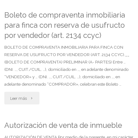
de
Boleto de compraventa inmobiliaria
para finca con reserva de usufructo
litigar
por vendedor (art. 2134 ccyc)
sin
BOLETO DE COMPRAVENTA INMOBILIARIA PARA FINCA CON
gastos"
RESERVA DE USUFRUCTO POR VENDEDOR (ART. 2134 CCYC).__
(BOLETO DE COMPRAVENTA) PRELIMINAR (A- PARTES) Entre …
(DNI. …, CUIT./CUIL. …), domiciliado en …, en adelante denominado
“VENDEDOR» y … (DNI. …, CUIT./CUIL. …), domiciliado en …, en
adelante denominado “COMPRADOR», celebran este Boleto …
"Boleto
Leer más
de
compraventa
Autorización de venta de inmueble
inmobiliaria
AUTORIZACIÓN DE VENTA Por medio de la presente, en mi carácter