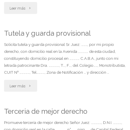
sociedad
"Contesta
Leer más
de
demanda.
hecho "
opone
Tutela y guarda provisional
excepcion
Solicita tutela y guarda provisional Sr. Juez: ………, por mi propio
derecho, con domicilio real en la Avenida …………… de esta ciudad,
de
constituyendo domicilio procesal en …………… C.A.B.A., junto con mi
letrada patrocinante Dra. ……………, T…, F…, del Colegio……, Monotributista,
falta
CUIT Nº ……………, Tel…………, Zona de Notificación … y dirección …
de
"Tutela
Leer más
legitimación
y
pasiva.
guarda
Terceria de mejor derecho
subsidiariamente
provisional"
Promueve tercería de mejor derecho Señor Juez: ……………, D.N.I. …………,
contesta
con domicilio real en la calle ……………, n° ……, piso …., de Capital Federal,