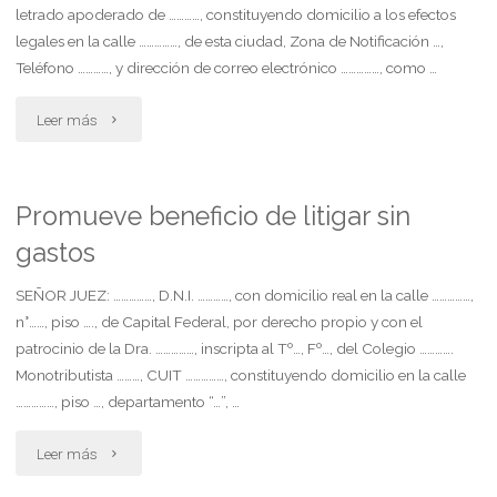
letrado apoderado de …………, constituyendo domicilio a los efectos
legales en la calle ……………, de esta ciudad, Zona de Notificación …,
Teléfono …………, y dirección de correo electrónico ……………, como …
"Regimen
Leer más
de
comunicacion
Promueve beneficio de litigar sin
gastos
iniciado
por
SEÑOR JUEZ: ……………, D.N.I. …………, con domicilio real en la calle ……………,
n°……, piso …., de Capital Federal, por derecho propio y con el
los
patrocinio de la Dra. ……………, inscripta al Tº…, Fº…, del Colegio ………….
Monotributista ………, CUIT ……………, constituyendo domicilio en la calle
abuelos"
……………, piso …, departamento “…”, …
"Promueve
Leer más
beneficio