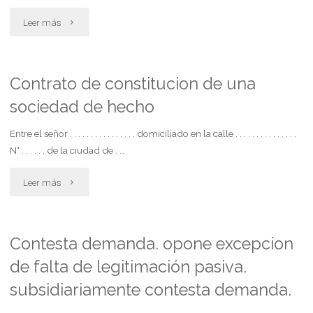
vivienda"
"Boleto
Leer más
de
compraventa
Contrato de constitucion de una
sociedad de hecho
de
fondo
Entre el señor . . . . . . . . . . . . . . . , domiciliado en la calle . . . . . . . . . . . . . . .
N° . . . . . , de la ciudad de . …
de
"Contrato
Leer más
comercio"
de
constitucion
Contesta demanda. opone excepcion
de falta de legitimación pasiva.
de
subsidiariamente contesta demanda.
una