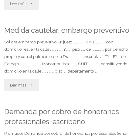
"Solicita
Leer más
fijación
de
Medida cautelar. embargo preventivo
régimen
Solicita embargo preventivo Sr. juez: ……………, D.N.I. …………, con
domicilio real en la calle ……………, n°……, piso …., de ……………., por derecho
de
propio y con el patrocinio de la Dra. ……………, inscripta al Tº…, Fº…, del
Colegio…………………………, Monotributista ………, CUIT ……………, constituyendo
comunicación.
domicilio en la calle ……………, piso …, departamento …
padre"
"Medida
Leer más
cautelar.
embargo
Demanda por cobro de honorarios
profesionales. escribano
preventivo"
Promueve Demanda por cobro de honorarios profesionales Señor