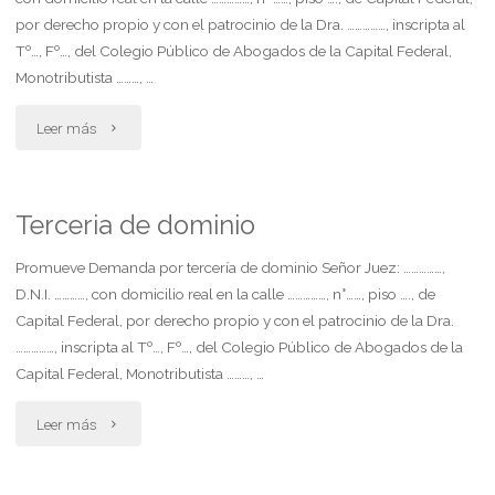
demanda. "
por derecho propio y con el patrocinio de la Dra. ……………, inscripta al
Tº…, Fº…, del Colegio Público de Abogados de la Capital Federal,
Monotributista ………, …
"Terceria
Leer más
de
mejor
Terceria de dominio
derecho"
Promueve Demanda por tercería de dominio Señor Juez: ……………,
D.N.I. …………, con domicilio real en la calle ……………, n°……, piso …., de
Capital Federal, por derecho propio y con el patrocinio de la Dra.
……………, inscripta al Tº…, Fº…, del Colegio Público de Abogados de la
Capital Federal, Monotributista ………, …
"Terceria
Leer más
de