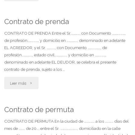
por
rescisión
Contrato de prenda
de
CONTRATO DE PRENDA Entre el Sr.…………, con Documento ………………,
de profesión……………, y domicilio en ……………, denominado en adelante
contrato"
EL ACREEDOR, y el Sr. …………, con Documento ………………, de
profesión……………, estado civil……………… y domicilio en ……………,
denominado en adelante EL DEUDOR, se celebra el presente
contrato de prenda, sujeto a los …
"Contrato
Leer más
de
prenda"
Contrato de permuta
CONTRATO DE PERMUTA En la ciudad de …………… a los ………… días del
mes de ……… de 20…, entre el Sr. ……………………, domiciliado en la calle