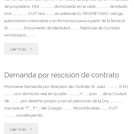
de propietario, DNI ………………, domiciliado en la calle………………, de estado
para
civil…………………, CUIT Nro.:………, en adelante EL PROPIETARIO, otorgo
autorización irrevocable y en forma exclusiva a partir de la fecha al
finca
Sr. ………………, Documento de Identidad…………, Matrícula de Corredor
con
inmobiliario………, …
reserva
"Autorización
Leer más
de
de
usufructo
venta
Demanda por rescisión de contrato
por
de
Promueve Demanda por Rescisión de Contrato Sr. Juez: ……………, D.N.I.
vendedor
…………, con domicilio real en la calle ……………, n°……, piso …., de la Ciudad
inmueble"
de ……….. , por derecho propio y con el patrocinio de la Dra. ……………,
(art.
inscripta al Tº…, Fº…, del Colegio …………, Monotributista ………, CUIT
……………, constituyendo …
2134
ccyc)"
"Demanda
Leer más