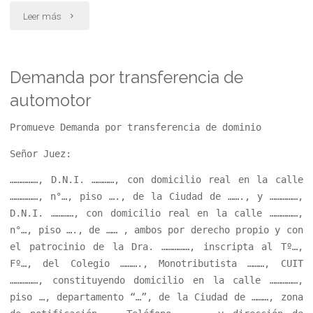
fallecimiento"
"Demanda
Leer más
por
nulidad
Demanda por transferencia de
automotor
de
acto
Promueve Demanda por transferencia de dominio
Señor Juez:
jurídico"
……………, D.N.I. …………, con domicilio real en la calle
……………, n°…, piso …., de la Ciudad de ……., y ……………,
D.N.I. …………, con domicilio real en la calle ……………,
n°…, piso …., de …… , ambos por derecho propio y con
el patrocinio de la Dra. ……………, inscripta al Tº…,
Fº…, del Colegio ………., Monotributista ………, CUIT
……………, constituyendo domicilio en la calle ……………,
piso …, departamento “…”, de la Ciudad de ………, zona