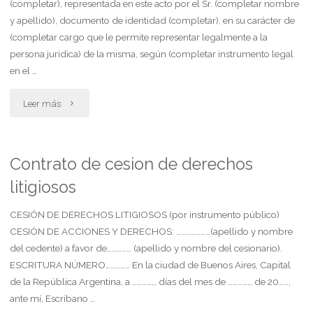
(completar), representada en este acto por el Sr. (completar nombre
y apellido), documento de identidad (completar), en su carácter de
(completar cargo que le permite representar legalmente a la
persona jurídica) de la misma, según (completar instrumento legal
en el …
"Contrato
Leer más
de
agencia"
Contrato de cesion de derechos
litigiosos
CESIÓN DE DERECHOS LITIGIOSOS (por instrumento público)
CESIÓN DE ACCIONES Y DERECHOS: …………………(apellido y nombre
del cedente) a favor de…………… (apellido y nombre del cesionario).
ESCRITURA NÚMERO…………… En la ciudad de Buenos Aires, Capital
de la República Argentina, a …………… días del mes de …………… de 20……,
ante mí, Escribano …