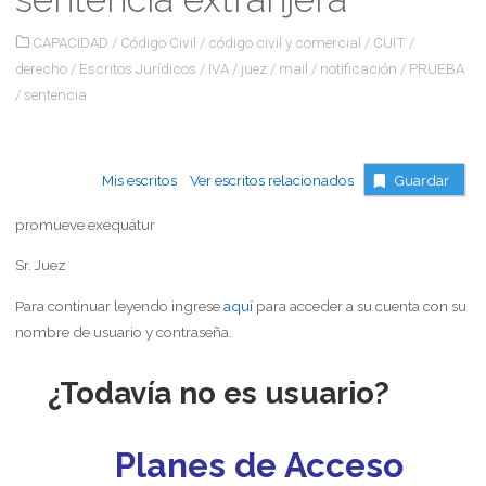
CAPACIDAD
/
Código Civil
/
código civil y comercial
/
CUIT
/
derecho
/
Escritos Jurídicos
/
IVA
/
juez
/
mail
/
notificación
/
PRUEBA
/
sentencia
Mis escritos
Ver escritos relacionados
Guardar
promueve exequátur
Sr. Juez
Para continuar leyendo ingrese
aquí
para acceder a su cuenta con su
nombre de usuario y contraseña.
¿Todavía no es usuario?
Planes de Acceso