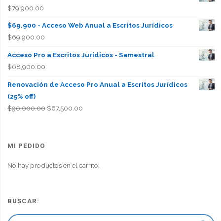
$
79,900.00
$69.900 - Acceso Web Anual a Escritos Jurídicos
$
69,900.00
Acceso Pro a Escritos Jurídicos - Semestral
$
68,900.00
Renovación de Acceso Pro Anual a Escritos Jurídicos
(25% off)
El
El
$
90,000.00
$
67,500.00
precio
precio
original
actual
era:
es:
MI PEDIDO
$90,000.00.
$67,500.00.
No hay productos en el carrito.
BUSCAR: